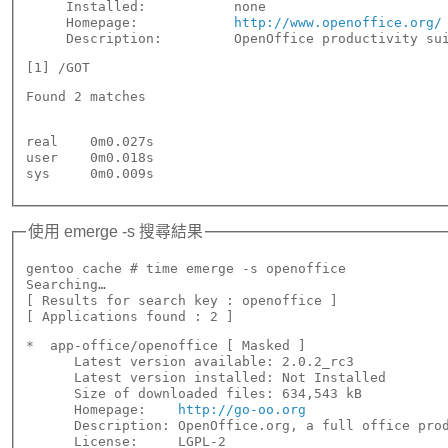
     Installed:           none

     Homepage:            
http://www.openoffice.org/
     Description:         OpenOffice productivity su
[1] /GOT
Found 2 matches
real    0m0.027s

user    0m0.018s

使用 emerge -s 搜尋結果
gentoo cache # time emerge -s openoffice

Searching…

[ Results for search key : openoffice ]

[ Applications found : 2 ]
*  app-office/openoffice [ Masked ]

      Latest version available: 2.0.2_rc3

      Latest version installed: Not Installed

      Size of downloaded files: 634,543 kB

      Homepage:    
http://go-oo.org
      Description: OpenOffice.org, a full office prod
      License:     LGPL-2