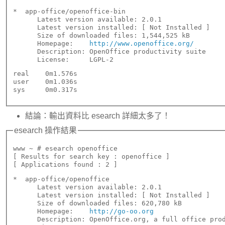
*  app-office/openoffice-bin

      Latest version available: 2.0.1

      Latest version installed: [ Not Installed ]

      Size of downloaded files: 1,544,525 kB

      Homepage:    
http://www.openoffice.org/
      Description: OpenOffice productivity suite

      License:     LGPL-2
real    0m1.576s

user    0m1.036s

結論：輸出資料比 esearch 詳細太多了！
esearch 操作結果
www ~ # esearch openoffice

[ Results for search key : openoffice ]

[ Applications found : 2 ]
*  app-office/openoffice

      Latest version available: 2.0.1

      Latest version installed: [ Not Installed ]

      Size of downloaded files: 620,780 kB

      Homepage:    
http://go-oo.org
      Description: OpenOffice.org, a full office prod