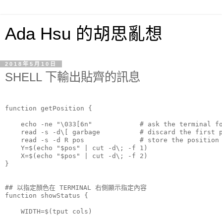
Ada Hsu 的胡思亂想
2018年5月10日
SHELL 下輸出貼齊的訊息
function getPosition {

    echo -ne "\033[6n"            # ask the terminal fo
    read -s -d\[ garbage          # discard the first p
    read -s -d R pos              # store the position 
    Y=$(echo "$pos" | cut -d\; -f 1)

    X=$(echo "$pos" | cut -d\; -f 2)

}

## 以指定顏色在 TERMINAL 右側顯示指定內容

function showStatus {

    WIDTH=$(tput cols)
