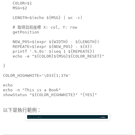
    COLOR=$1

    MSG=$2

    LENGTH=$(echo ${MSG} | wc -c)

    # 取得目前座標 X: col, Y: row

    getPosition

    NEW_POS=$(expr ${WIDTH} - ${LENGTH})

    REPEATE=$(expr ${NEW_POS} - ${X})

    printf '.%.0s' $(seq 1 ${REPEATE})

    echo -e "${COLOR}${MSG}${COLOR_RESET}"

}

COLOR_HIGHWHITE='\033[1;37m'

echo

echo -n "This is a Book"

以下是執行範例：