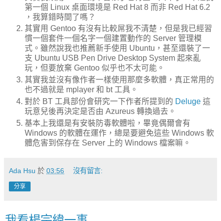
第一個 Linux 桌面環境是 Red Hat 8 而非 Red Hat 6.2
，我算錯時間了嗎？
其實用 Gentoo 有沒有比較屌我不清楚，但是我已經習
慣一個套件一個名字一個建置動作的 Server 管理模
式。雖然說我也推薦新手使用 Ubuntu，甚至還裝了一
支 Ubuntu USB Pen Drive Desktop System 起來亂
玩，但要放棄 Gentoo 似乎也不太可能。
其實我並沒有像作者一樣使用那麼多軟體，真正常用的
也不過就是 mplayer 和 bt 工具。
對於 BT 工具部份會研究一下作者所提到的
Deluge
這
玩意兒後再決定是否由 Azureus 轉換過去。
基本上我還是有安裝防毒軟體啦，畢竟偶爾會有
Windows 的軟體在運作，總是要避免這些 Windows 軟
體危害到保存在 Server 上的 Windows 檔案嘛。
Ada Hsu
於
03:56
沒有留言:
分享
我看楊宗緯一事