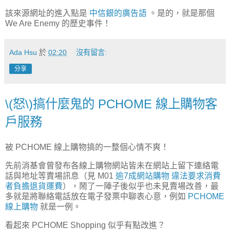
該來源網址的進入點是
中信銀的廣告語
。是的，就是那個
We Are Enemy 的歷史事件！
Ada Hsu
於
02:20
沒有留言:
分享
\(怒\)搞什麼鬼的 PCHOME 線上購物客
戶服務
被 PCHOME 線上購物搞的一整個心情不爽！
先前消基會曾發布各線上購物網站皆未在網站上留下連絡電
話與地址等賣場訊息（見 M01
逾7成網站購物 違法要求消費
者負擔退貨運費
），鬧了一陣子後似乎也未見賣場改善，最
多就是將聯絡電話放在電子發票中聊表心意，例如
PCHOME
線上購物
就是一例。
看起來 PCHOME Shopping 似乎有點改進？