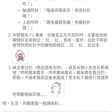
吃！』
酗酒時刻：『喝高梁喝高梁，高梁好好
喝！』
上廁所時：『蹲馬桶蹲馬桶，馬桶好好
蹲！』
中華電信 F2 專案：好像是五月天拍的吧，主要是說將
親朋好友統統拉… 拉… 拉… 進來。當然，拉肚子時就
會想到把肚肚中的穢物統統拉… 拉… 拉… 拉出來…
味全香豆奶（應該是味全吧）：就是有個小女孩在那邊
唱『咚咚磨來磨去，咚咚磨來磨去，磨來磨去香豆奶』
那個。不過老實說這後來變成了男女私下親密行為適用
的帶動唱指定曲.......
嗯，生活，的確需要一點調味料....