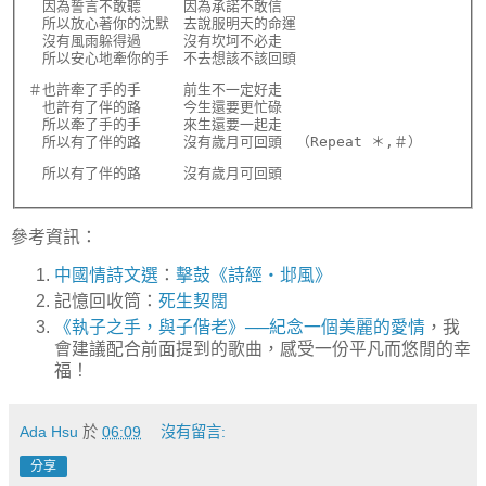
　因為誓言不敢聽　　　因為承諾不敢信

　所以放心著你的沈默　去說服明天的命運

　沒有風雨躲得過　　　沒有坎坷不必走

　所以安心地牽你的手　不去想該不該回頭
＃也許牽了手的手　　　前生不一定好走

　也許有了伴的路　　　今生還要更忙碌

　所以牽了手的手　　　來生還要一起走

　所以有了伴的路　　　沒有歲月可回頭　（Repeat ＊,＃）
參考資訊：
中國情詩文選
：
擊鼓《詩經‧邶風》
記憶回收筒：
死生契闊
《執子之手，與子偕老》──紀念一個美麗的愛情
，我
會建議配合前面提到的歌曲，感受一份平凡而悠閒的幸
福！
Ada Hsu
於
06:09
沒有留言:
分享