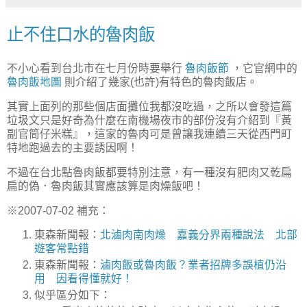
止不住口水的魯肉飯
不小心看到台北市在七月份時要舉行
魯肉飯節
，它官網中的
魯肉飯地圖
則介紹了幾家(也許)有特色的魯肉飯店。
其實上面列的那些個店面攤位我都沒吃過，之所以會發這篇
垃圾文只是好奇為什麼在南機場夜市的部份沒有介紹到『黃
副官筒仔米糕』，這家的魯肉可是曾讓我連續三天從西門町
特地跑過去的主要誘因啊！
不過在台北點魯肉飯都要特別注意，有一種沒有肥肉又乾扁
扁的偽．魯肉飯其實應該算是肉燥飯吧！
※2007-07-02 補充：
東森新聞報：
北滷肉南肉燥 嘉義分界兩種說法 北部
遊客常點錯
東森新聞報：
滷肉飯或魯肉飯？業者招牌多誤植仍沿
用 因看得懂就好！
似乎區分如下：