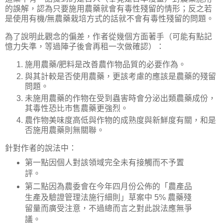
的誤解，認為只要施用農藥就會有毒性殘留的情形；反之若
是使用有機/無農藥栽培方式的話就不會有毒性殘留的問題。
為了說明此觀念的偏差，作者從幾個方面著手（可能有點記
憶力失準，等過陣子後會再租一次做確認）：
施用農藥/肥料是改善農作物品質的必要作為。
與其計較是否使用農藥，更該考慮的應該是農藥的殘留
問題。
未施用農藥的作物在受到蟲害時會分泌出類農藥成份，
其毒性恐比市售農藥更強烈。
農作物美味度高低與作物的成熟度與新鮮度有關，和是
否施用農藥則無關聯。
針對作者的說法中：
第一點因個人對該領域完全未有接觸而不予置
評。
第二點因為農委會在今年四月份公佈的「農產品
生產及驗證管理法施行細則」草案中 5% 農藥殘
留量而廣受注意，不過總而言之對此說法應無爭
議。