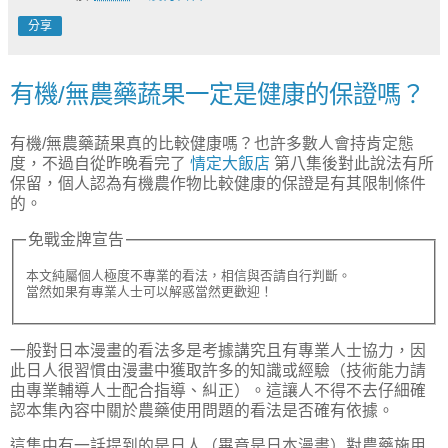
分享
有機/無農藥蔬果一定是健康的保證嗎？
有機/無農藥蔬果真的比較健康嗎？也許多數人會持肯定態
度，不過自從昨晚看完了
情定大飯店
第八集後對此說法有所
保留，個人認為有機農作物比較健康的保證是有其限制條件
的。
免戰金牌宣告
本文純屬個人極度不專業的看法，相信與否請自行判斷。

一般對日本漫畫的看法多是考據講究且有專業人士協力，因
此日人很習慣由漫畫中獲取許多的知識或經驗（技術能力請
由專業輔導人士配合指導、糾正）。這讓人不得不去仔細確
認本集內容中關於農藥使用問題的看法是否確有依據。
這集中有一話提到的是日人（畢竟是日本漫畫）對農藥施用