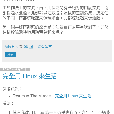
由於作法上的差異，南、北粽之間有著絕對的口感差異。南
部粽過水煮過，北部粽以油炒過；這樣的差別造成了決定性
的不同：南部粽吃起來像糯米團，北部粽吃起來像油飯。
另一個喜好南部粽的原因是：油飯實在太容易吃到了，即然
這樣幹嘛還特地用粽葉包起來呢？
Ada Hsu
於
06:16
沒有留言:
分享
2007年6月7日
完全用 Linux 來生活
參考資訊：
Return to The Mirage：
完全用 Linux 來生活
看法：
其實我改用 Linux 為平台似乎也有五、六年了，不過我