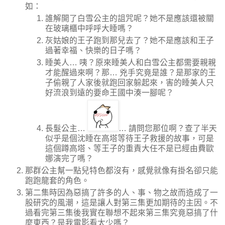
如：
誰解開了白雪公主的詛咒呢？她不是應該還被關
在玻璃櫃中呼呼大睡嗎？
灰姑娘的王子跑到那兒去了？她不是應該和王子
過著幸福、快樂的日子嗎？
睡美人… 咦？原來睡美人和白雪公主都需要親親
才能醒過來啊？那… 兇手究竟是誰？是那家的王
子偷親了人家後就跑回家躲起來，害的睡美人只
好流浪到遠的要命王國中湊一腳呢？
長髮公主…
… 請問您那位啊？查了半天
似乎是個沈睡在高塔等待王子救援的故事，可是
這個蹲高塔、等王子的重責大任不是已經由費歐
娜演完了嗎？
那群公主幫一點兒特色都沒有，感覺就像有掛名卻只能
跑跑龍套的角色。
第二集時因為惡搞了許多的人、事、物之故而造成了一
股研究的風潮，這是讓人對第三集更加期待的主因。不
過看完第三集後我實在聯想不起來第三集究竟惡搞了什
麼東西？是我電影看太少嗎？