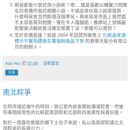
那我都看什麼武俠小說呢？嗯… 還是喜歡以蟬翼刀而聞
名的奇儒所寫的相關小說，不過這傢伙寫小說很隨興，
什麼時候會忽然斷頭沒個準兒。再來就是市面上竟然還
不太容易買到相關，實在令人傷腦筋，像網站上號稱最
新聖陵決戰就無法確定開賣了沒？那邊可以買到？
至於奇儒是誰？就是 2004 年因其所販售之
化粧品來源
標示不實而遭衛生署強制商品下架
的香華天股分有限公
司的創辦人。
Ada Hsu
於
07:09
沒有留言:
分享
南北粽爭
在時序接近端午的時刻，辦公室內就會開始瀰漫粽香，然後
同事間經常性的比較起南部粽和北部粽的差異性與喜好度。
對於一個喜吃軟飯的鄉下土包子來說，私以為南部粽遠比北
部粽來的有吸引力。