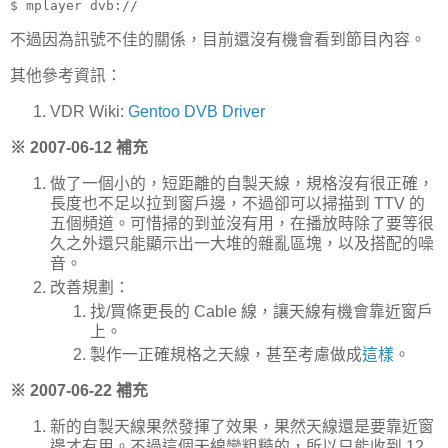
$ mplayer dvb://
不過因為訊號不佳的關係，目前還沒有機會看到節目內容。
其他參考資訊：
VDR Wiki:
Gentoo DVB Driver
※ 2007-06-12 補充
做了一個小的，短距離的自製天線，規格沒有很正確，
長度也不足以拉到窗戶邊，不過卻可以掃描到 TTV 的
五個頻道。可惜掃的到並沒有用，在播放時除了要等很
久之外還只能顯示出一大堆的雜亂區塊，以及搭配的噪
音。
改善規劃：
找/買條更長的 Cable 線，讓天線有機會靠近窗戶
上。
製作一正確規格之天線，甚至考慮做成
這樣
。
※ 2007-06-22 補充
新的自製天線果然發揮了效果，果然天線還是要靠近窗
邊才有用。不過這個天線蠻粗糙的，所以只能收到 12