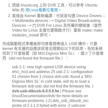
透過 linuxtv.org 上的 DVB 工具，可以參考 Ubuntu
Wiki 的
用Linux看數位電視
。
直接由 Kernel 重新編譯：也就是勾選 Device Drivers --
> Multimedia devices --> Digital Video Broadcasting
Devices --> [*] DVB For Linux 及所屬的模組後（當然
Video for Linux 支援也要開啟才行）重新 make; make
modules_install 即可。
完成驅動程式準備後即可將電視棒插入 USB 槽中，只要
kernel 有支援的話應該就會出現類似以下的訊息，告知系統
找到了什麼裝置（如 MSI Digivox Mini SL），還少了什麼東
西（did not found the firmware file ）：
usb 2-1: new high speed USB device using
ehci_hcd and address 25 usb 2-1: configuration
#1 chosen from 1 choice dvb-usb: found a 'MSI
Digivox Mini SL' in cold state, will try to load a
firmware dvb-usb: did not find the firmware file. (
dvb-usb-dibusb-6.0.0.8.fw
) Please see
linux/Documentation/dvb/ for more details on
firmware-problems. (-2) dvb_usb_dibusb_mc:
probe of 2-1:1.0 failed with error -2 usbcore: