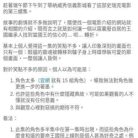
趁著端午節下午到了華納威秀信義影城看了這部史瑞克電影
的第三續集。
故事的劇情就不多做說明了，隨便找一個電影介紹的網站就
有相關的介紹，簡而言之就是如何讓一個以窩囊廢自居的王
國繼承人找到當國王的信心的… 呃… 轉折。
基本上個人覺得這一集的笑點不多，讓人印象深刻的畫面也
只有一個：鞋貓的靈魂被轉移到驢子身上時還想裝可愛的那
個畫面，一整個讓人昏倒。
對於笑點不多的原因，個人以為可能是：
角色太多（
官網
就有 15 組角色），導致無法對角色做
更進一步的著墨。
也許這些角色中有什麼隱藏典故，可是如果觀看的人不
懂就沒有任何意義。
與觀眾心裡對惡搞的期待不符。
看法：
此集的角色多半集中在第一集時出現，而這些角色為什
麼會和遠的要命王國搭上線則是個人甚為好奇之處。例