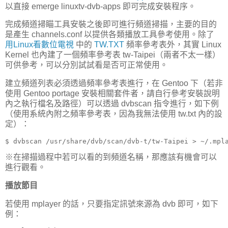
以直接 emerge linuxtv-dvb-apps 即可完成安裝程序。
完成頻道掃瞄工具安裝之後即可進行頻道掃描，主要的目的
是產生 channels.conf 以提供各類播放工具參考使用。除了
用Linux看數位電視
中的
TW.TXT
頻率參考表外，其實 Linux
Kernel 也內建了一個頻率參考表 tw-Taipei（兩者不太一樣）
可供參考，可以分別試試看是否可正常使用。
建立頻道列表必須透過頻率參考表進行，在 Gentoo 下（若非
使用 Gentoo portage 安裝相關套件者，請自行參考安裝說明
內之執行檔名及路徑）可以透過 dvbscan 指令進行，如下例
（使用系統內附之頻率參考表，因為我無法使用 tw.txt 內的設
定）：
$ dvbscan /usr/share/dvb/scan/dvb-t/tw-Taipei > ~/.mpl
※在掃描過程中若可以看的到頻道名稱，那應該有機會可以
進行觀看。
播放節目
若使用 mplayer 的話，只要指定訊號來源為 dvb 即可，如下
例：