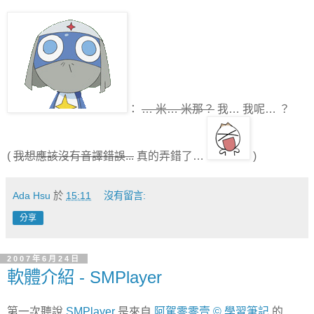
：
… 米… 米那？
我… 我呢… ？
(
我想應該沒有音譯錯誤...
真的弄錯了…
)
Ada Hsu
於
15:11
沒有留言:
分享
2007年6月24日
軟體介紹 - SMPlayer
第一次聽說
SMPlayer
是來自
阿駕零零壹 © 學習筆記
的