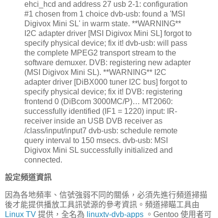
ehci_hcd and address 27 usb 2-1: configuration
#1 chosen from 1 choice dvb-usb: found a 'MSI
Digivox Mini SL' in warm state. **WARNING**
I2C adapter driver [MSI Digivox Mini SL] forgot to
specify physical device; fix it! dvb-usb: will pass
the complete MPEG2 transport stream to the
software demuxer. DVB: registering new adapter
(MSI Digivox Mini SL). **WARNING** I2C
adapter driver [DiBX000 tuner I2C bus] forgot to
specify physical device; fix it! DVB: registering
frontend 0 (DiBcom 3000MC/P)… MT2060:
successfully identified (IF1 = 1220) input: IR-
receiver inside an USB DVB receiver as
/class/input/input7 dvb-usb: schedule remote
query interval to 150 msecs. dvb-usb: MSI
Digivox Mini SL successfully initialized and
connected.
設定頻道資訊
因為各地頻率、信號強弱不同的關係，必須先進行頻道掃描
後才能提供播放工具訊號源的參考資訊。頻道掃瞄工具由
Linux TV
提供，全名為
linuxtv-dvb-apps
。Gentoo 使用者可