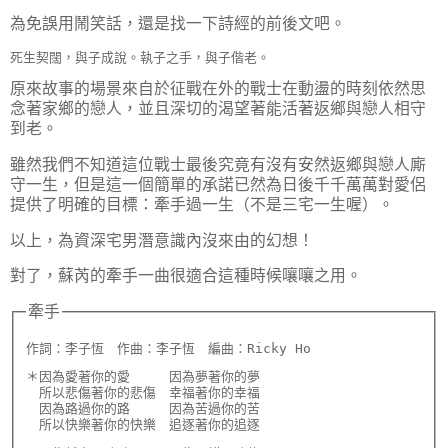
為免誤用鬧笑話，還是找一下詩經的前後文吧。
死生契闊，與子成說。執子之手，與子偕老。
原來故事的場景來自於征戰在外的戰士在動盪的時刻依然思
念著家鄉的戀人，並且深切的渴望著能活著返鄉與戀人相守
到老。
雖然我們不知道這位戰士最後究竟有沒有安然返鄉與戀人廝
守一生，但是這一個簡單的承諾已然為日後千千萬萬對愛侶
提供了明確的目標：牽手過一生（不是三宅一生喔）。
以上，為資深宅男潛意識內沒來由的幻想！
對了，蘇芮的牽手一曲很適合這種時候嚷嚷之用。
牽手
作詞：李子恆　作曲：李子恆　編曲：Ricky Ho
＊因為愛著你的愛　　　因為夢著你的夢

　所以悲傷著你的悲傷　幸福著你的幸福

　因為路過你的路　　　因為苦過你的苦

　所以快樂著你的快樂　追逐著你的追逐