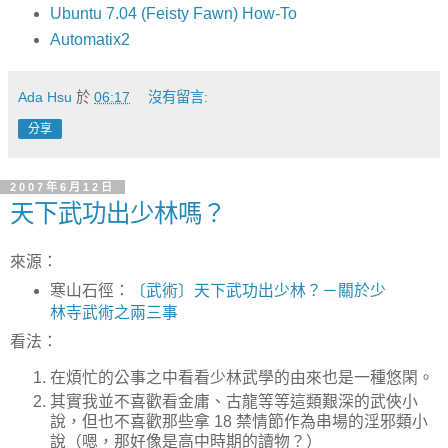
Ubuntu 7.04 (Feisty Fawn) How-To
Automatix2
Ada Hsu
於
06:17
沒有留言:
分享
2007年6月12日
天下武功出少林嗎？
來源：
寒山石徑：
〔武術〕天下武功出少林？－關於少
林寺武術之兩三事
看法：
在煩忙的公事之中看看少林武學的由來也是一種悠閑。
其實我並不喜歡看金庸、古龍等等這類艱深的武俠小
說，但也不喜歡那些拿 18 禁情節作為串場的淫邪類小
說（嗯，那好像是高中時期的讀物？）