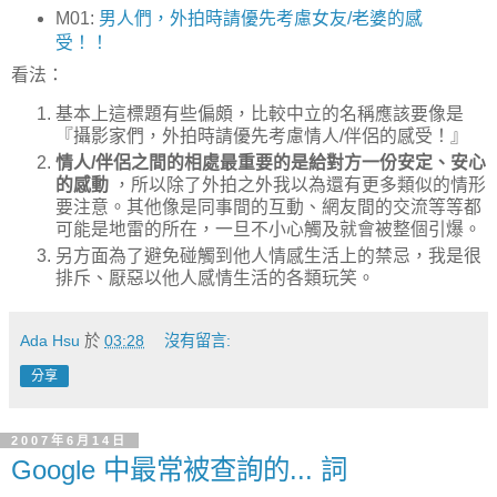
M01:
男人們，外拍時請優先考慮女友/老婆的感
受！！
看法：
基本上這標題有些偏頗，比較中立的名稱應該要像是
『攝影家們，外拍時請優先考慮情人/伴侶的感受！』
情人/伴侶之間的相處最重要的是給對方一份安定、安心
的感動
，所以除了外拍之外我以為還有更多類似的情形
要注意。其他像是同事間的互動、網友間的交流等等都
可能是地雷的所在，一旦不小心觸及就會被整個引爆。
另方面為了避免碰觸到他人情感生活上的禁忌，我是很
排斥、厭惡以他人感情生活的各類玩笑。
Ada Hsu
於
03:28
沒有留言:
分享
2007年6月14日
Google 中最常被查詢的... 詞