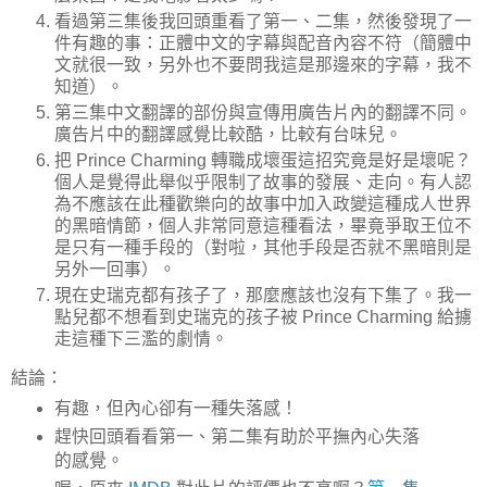
看過第三集後我回頭重看了第一、二集，然後發現了一
件有趣的事：正體中文的字幕與配音內容不符（簡體中
文就很一致，另外也不要問我這是那邊來的字幕，我不
知道）。
第三集中文翻譯的部份與宣傳用廣告片內的翻譯不同。
廣告片中的翻譯感覺比較酷，比較有台味兒。
把 Prince Charming 轉職成壞蛋這招究竟是好是壞呢？
個人是覺得此舉似乎限制了故事的發展、走向。有人認
為不應該在此種歡樂向的故事中加入政變這種成人世界
的黑暗情節，個人非常同意這種看法，畢竟爭取王位不
是只有一種手段的（對啦，其他手段是否就不黑暗則是
另外一回事）。
現在史瑞克都有孩子了，那麼應該也沒有下集了。我一
點兒都不想看到史瑞克的孩子被 Prince Charming 給擄
走這種下三濫的劇情。
結論：
有趣，但內心卻有一種失落感！
趕快回頭看看第一、第二集有助於平撫內心失落
的感覺。