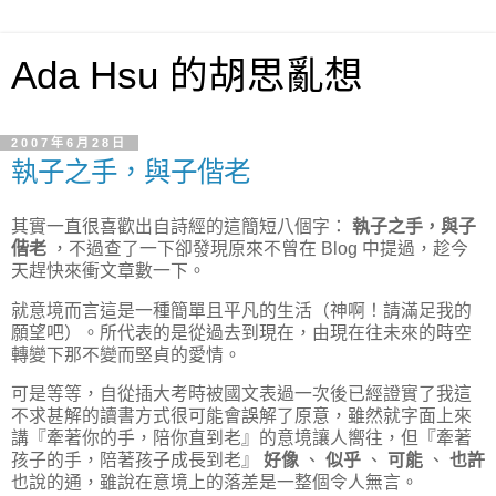
Ada Hsu 的胡思亂想
2007年6月28日
執子之手，與子偕老
其實一直很喜歡出自詩經的這簡短八個字：
執子之手，與子
偕老
，不過查了一下卻發現原來不曾在 Blog 中提過，趁今
天趕快來衝文章數一下。
就意境而言這是一種簡單且平凡的生活（神啊！請滿足我的
願望吧）。所代表的是從過去到現在，由現在往未來的時空
轉變下那不變而堅貞的愛情。
可是等等，自從插大考時被國文表過一次後已經證實了我這
不求甚解的讀書方式很可能會誤解了原意，雖然就字面上來
講『牽著你的手，陪你直到老』的意境讓人嚮往，但『牽著
孩子的手，陪著孩子成長到老』
好像
、
似乎
、
可能
、
也許
也說的通，雖說在意境上的落差是一整個令人無言。