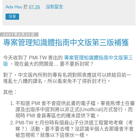
Ada Hsu
於
07:26
沒有留言:
分享
2007年6月25日
專案管理知識體指南中文版第三版補獲
今天收到了 PMI-TW 寄出的
專案管理知識體指南中文版第三
版
，現在最大的問題是… 要不要拆封呢？
對了，中文版內所附的專有名詞對照表應該可以終結目前一
堆亂七八糟的譯名，所以看來免不了得拆封才行。
其他：
不知道 PMI 會不會提供此書的電子檔，畢竟熊博士在審
譯及出版序中提到將以非正式(Unofficial)方式發行，而
現時 PMI 會員專區也的確未提供下載。
PMI-TW 七月份時有個員山子分洪道工程實地考察（考
察？）活動，要不要去哩？沒認識半個人去那邊會不會
被忽視呢？就像以下這傢伙一樣。