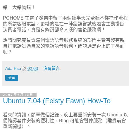
錯！大錯物錯！
PCHOME 在電子發票中留了兩個聽半天完全聽不懂操作流程
的所謂客服電話，更糟的是在一陣錯誤嘗試後還會主動掛斷
消費者電話，真是有夠讚卻令人嘆的售後服務啊！
想請問究竟負責這個電話語音服務系統的部門主管有沒有親
自打電話試過自家的電話語音服務，確認過是否上的了檯面
呢？
Ada Hsu
於
02:03
沒有留言:
分享
2007年6月13日
Ubuntu 7.04 (Feisty Fawn) How-To
看來的資訊，簡單做個記錄。晚上要重新安裝一次 Ubuntu 以
便確認套件安裝的便利性，Blog 可能會暫停服務（睡覺前會
重新開機）。