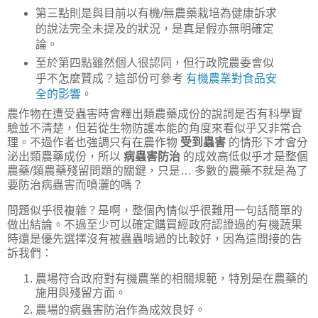
第三點則是與目前以有機/無農藥栽培為健康訴求
的說法完全未提及的狀況，是真是假亦無明確定
論。
至於第四點雖然個人很認同，但行政院農委會似
乎不怎麼贊成？這部份可參考
有機農業對食品安
全的影響
。
農作物在遭受蟲害時會釋出類農藥成份的說詞是否有科學實
驗並不清楚，但若從生物防護本能的角度來看似乎又非常合
理。不過作者也強調只有在農作物
受到蟲害
的情形下才會分
泌出類農藥成份，所以
病蟲害防治
的成效高低似乎才是整個
農藥/類農藥殘留問題的關鍵，只是… 多數的農藥不就是為了
要防治病蟲害而噴灑的嗎？
問題似乎很複雜？是啊，整個內情似乎很難用一句話簡單的
做出結論。不過至少可以確定購買經政府認證過的有機蔬果
時還是優先選擇沒有被蟲蟲啃過的比較好，因為這間接的告
訴我們：
農場符合政府對有機農業的相關規範，特別是在農藥的
施用與殘留方面。
農場的病蟲害防治作為成效良好。