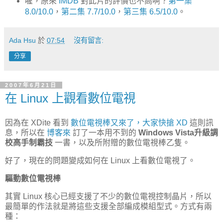
喔，原來
IMDB
對此片的評價也不高啊？
第一集
8.0/10.0
，
第二集 7.7/10.0
，
第三集 6.5/10.0
。
Ada Hsu
於
07:54
沒有留言:
分享
2007年6月21日
在 Linux 上觀看數位電視
因為在 XDite 看到
數位電視棒又來了，大家快搶 XD
這則訊
息，所以在
博客來
訂了一本用不到的
Windows Vista升級調
校高手制霸技
一書，以及所附贈的數位電視棒乙隻。
好了，現在的問題變成如何在 Linux 上看數位電視了。
驅動數位電視棒
其實 Linux 核心已經支援了不少的數位電視控制晶片，所以
最簡單的作法就是將這些支援全部編成模組型式。方式有兩
種：