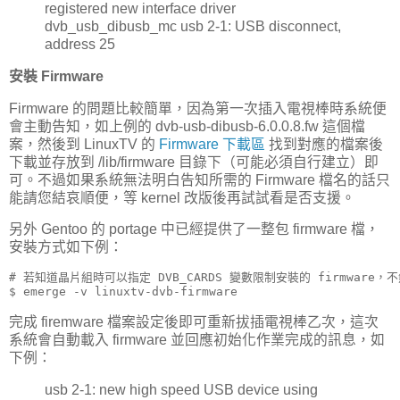
registered new interface driver
dvb_usb_dibusb_mc usb 2-1: USB disconnect,
address 25
安裝 Firmware
Firmware 的問題比較簡單，因為第一次插入電視棒時系統便
會主動告知，如上例的 dvb-usb-dibusb-6.0.0.8.fw 這個檔
案，然後到 LinuxTV 的
Firmware 下載區
找到對應的檔案後
下載並存放到 /lib/firmware 目錄下（可能必須自行建立）即
可。不過如果系統無法明白告知所需的 Firmware 檔名的話只
能請您結哀順便，等 kernel 改版後再試試看是否支援。
另外 Gentoo 的 portage 中已經提供了一整包 firmware 檔，
安裝方式如下例：
# 若知道晶片組時可以指定 DVB_CARDS 變數限制安裝的 firmware，
$ emerge -v linuxtv-dvb-firmware
完成 firemware 檔案設定後即可重新拔插電視棒乙次，這次
系統會自動載入 firmware 並回應初始化作業完成的訊息，如
下例：
usb 2-1: new high speed USB device using