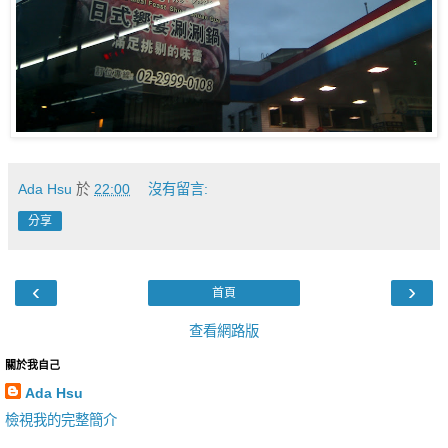
Ada Hsu
於
22:00
沒有留言:
分享
‹
›
首頁
查看網路版
關於我自己
Ada Hsu
檢視我的完整簡介