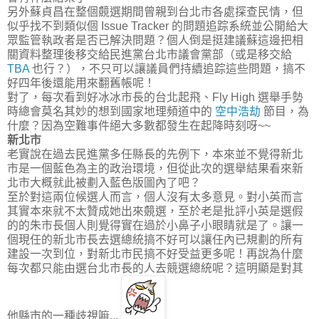
另外蘇貞昌在整個竸選期間曾親到台北市各處探查民情，但
似乎找不到類似個 Issue Tracker 的問題追踪系統並公開給大
眾監管執政者是否已解決問題？個人倒是挺建議蘇這邊把相
關資料整理後移交給民進黨台北市議會黨部（或是移交給
TBA
也行？），不只可以讓議員們持續追踪這些問題，搞不
好四年後還能用來翻舊帳呢！
對了，每次看到好冰冰市長的台北起飛、Fly High 選舉手勢
時總會莫名其妙的想到國家地理頻道中的
空中浩劫
節目，為
什麼？因為空難事件絕大多數都發生在起降時刻呀~~
新北市
老實說在過去民進黨多任縣長的先例下，本來並不覺得新北
市是一個藍色為主的政治環境，但從此次的選舉結果看來新
北市大概就此被劃入藍色版圖內了吧？
至於對這兩位候選人而言，個人沒有太多意見。對小英而言
其實本來就不太贊成她出來竸選，至於老是批評小英是選假
的的朱市長個人則覺得實在過於小鼻子小眼睛就是了。讓一
個現任的新北市長去選總統搞不好可以讓任內已規劃的所有
建設一次到位，對新北市民搞不好受益更多呢！再說為什麼
每次都只能由選台北市長的人去競選總統呢？這明顯是對其
他縣市的一種歧視嘛...