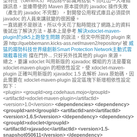
型特性（Generics）時因為不認識角括號 < 而吐出一大堆錯
誤訊息，並連帶使的 Maven 原本提供的 javadoc 操作失敗
（產生的 javadoc 不完整），對開發公用程式庫且必須提供
javadoc 的人員來講就變的很困擾。
一直逃避不是辦法，所以今天花了點時間找了網路上的資料
後試出了解決方法。基本上是參考
解決xdoclet-maven-
plugin於jdk5上跑發生問題
的說法，但文中所提的 plugin 來
源 http://quebbemann.kicks-ass.net/maven2/repository/ 被
威
猛的趨勢科技世界級創新Smart Protection Network主動式雲
端截毒技術
擋在門外... 只好另外找其他的 plugin 來源。
總之，要讓 xdoclet 叫用新版的 xjavadoc 模組的方法是覆寫
xdoclet-maven-plugin 的相依性設定，使 xdoclet-maven-
plugin 正確叫用新版的 xjavadoc 1.5 去解析 Java 原始碼，因
此需要在 xdoclet-maven-plugin 設定區塊下新增相依性設定
如下：
<plugin> <groupId>org.codehaus.mojo</groupId>
<artifactId>xdoclet-maven-plugin</artifactId>
<version>1.0</version>
<dependencies> <dependency>
<groupId>ant</groupId> <artifactId>ant</artifactId>
<version>1.6.5</version> </dependency> <dependency>
<groupId>xdoclet</groupId>
<artifactId>xjavadoc</artifactId> <version>1.5-
snapshot050611</version> </dependency>