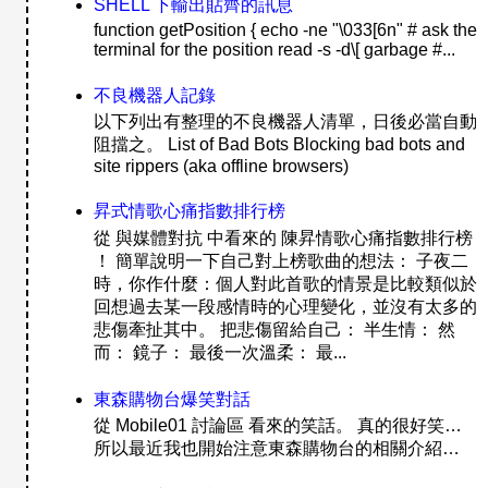
SHELL 下輸出貼齊的訊息
function getPosition { echo -ne "\033[6n" # ask the
terminal for the position read -s -d\[ garbage #...
不良機器人記錄
以下列出有整理的不良機器人清單，日後必當自動
阻擋之。 List of Bad Bots Blocking bad bots and
site rippers (aka offline browsers)
昇式情歌心痛指數排行榜
從 與媒體對抗 中看來的 陳昇情歌心痛指數排行榜
！ 簡單說明一下自己對上榜歌曲的想法： 子夜二
時，你作什麼：個人對此首歌的情景是比較類似於
回想過去某一段感情時的心理變化，並沒有太多的
悲傷牽扯其中。 把悲傷留給自己： 半生情： 然
而： 鏡子： 最後一次溫柔： 最...
東森購物台爆笑對話
從 Mobile01 討論區 看來的笑話。 真的很好笑…
所以最近我也開始注意東森購物台的相關介紹…