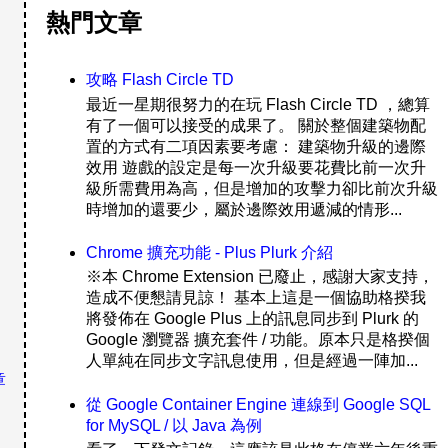
熱門文章
攻略 Flash Circle TD
最近一星期很努力的在玩 Flash Circle TD ，總算
有了一個可以接受的成果了。 關於整個建築物配
置的方式有二項因素要考慮： 建築物升級的邊際
效用 遊戲的設定是每一次升級要花費比前一次升
級所需費用為高，但是增加的攻擊力卻比前次升級
時增加的還要少，屬於邊際效用遞減的情形...
Chrome 擴充功能 - Plus Plurk 介紹
※本 Chrome Extension 已廢止，感謝大家支持，
造成不便懇請見諒！ 基本上這是一個協助格揆我
將發佈在 Google Plus 上的訊息同步到 Plurk 的
Google 瀏覽器 擴充套件 / 功能。原本只是格揆個
人單純在同步文字訊息使用，但是經過一陣加...
章
從 Google Container Engine 連線到 Google SQL
for MySQL / 以 Java 為例