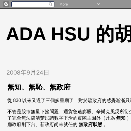
ADA HSU 
2008年9月24日
無知、無恥、無政府
從 830 以來又過了三個多星期了，對於騜政府的感覺漸漸
不管是股市無量下挫問題、通貨急速膨脹、辛樂克風災所衍
了完全無法搞清楚民調數字下滑的實際主因外（此為
無知
）
扁政府剛下台、新政府尚未就任的
無政府狀態
。