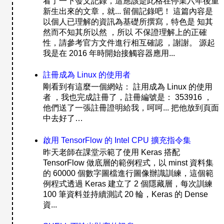
看了一下發文記錄，這應該是此格在停業六年後重
新生出來的文章，就... 留個記錄吧！ 這篇內容是
以個人已理解的資訊為基礎所撰寫，特色是 知其
然而不知其所以然 ，所以 不保證理解上的正確
性，請參考官方文件進行相互確認 ，謝謝。 源起
我是在 2016 年時開始接觸容器應用...
註冊成為 Linux 的使用者
剛看到有這麼一個網站： 註用成為 Linux 的使用
者 ，我也完成註冊了，註冊編號是： 353916 ，
他們送了一張註冊證明給我，呵呵... 把他放到頁面
中去好了…
啟用 TensorFlow 的 Intel CPU 擴充指令集
昨天老師在課堂示範了使用 Keras 搭配
TensorFlow 做底層的範例程式，以 minst 資料集
的 60000 個數字圖檔進行圖像辦識訓練，這個範
例程式透過 Keras 建立了 2 個隱藏層，每次訓練
100 筆資料並持續測試 20 輪，Keras 的 Dense
資...