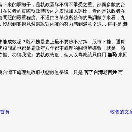
留下來的爛攤子，是執政團隊不得不承受之重。然而多數的台
對在位者的實際執政時段內之表現加以評比，看的是執政者在
善問題的嚴重程度。不過由各單位所發佈的民調數字來看，九
，沒想到閣揆竟然還說對內閣的努力感到滿意？這… 這不是
無
未能成效呢？騜不愧是史上最不要臉不沾鍋，股市下挫、通貨
奶粉問題也都是扁政府八年都不處理的關係所導致，就是一臉
你擔、功績我攬』的執政態度，個人以為應該只能用
無恥
來回
說台灣正處理無政府狀態似無爭議，只是
苦了台灣老百姓
而
首頁
較舊的文