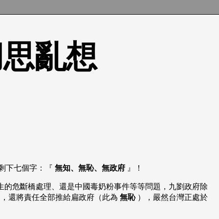
的胡思亂想
只剩下七個字：『
無知、無恥、無政府
』！
生的危斷橋處理、還是中國毒奶粉事件等等問題，九劉政府除
，還將責任全部推給扁政府（此為
無恥
），嚴然台灣正處於