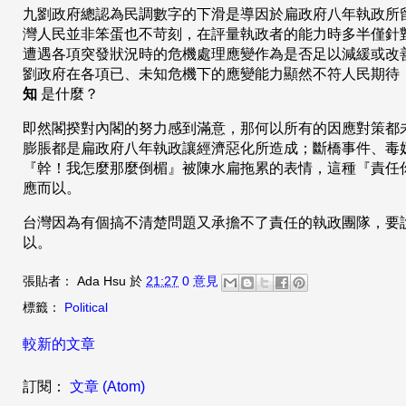
九劉政府總認為民調數字的下滑是導因於扁政府八年執政所
灣人民並非笨蛋也不苛刻，在評量執政者的能力時多半僅針
遭遇各項突發狀況時的危機處理應變作為是否足以減緩或改
劉政府在各項已、未知危機下的應變能力顯然不符人民期待
知
是什麼？
即然閣揆對內閣的努力感到滿意，那何以所有的因應對策都
膨脹都是扁政府八年執政讓經濟惡化所造成；斷橋事件、毒
『幹！我怎麼那麼倒楣』被陳水扁拖累的表情，這種『責任
應而以。
台灣因為有個搞不清楚問題又承擔不了責任的執政團隊，要
以。
張貼者：
Ada Hsu
於
21:27
0 意見
標籤：
Political
較新的文章
訂閱：
文章 (Atom)