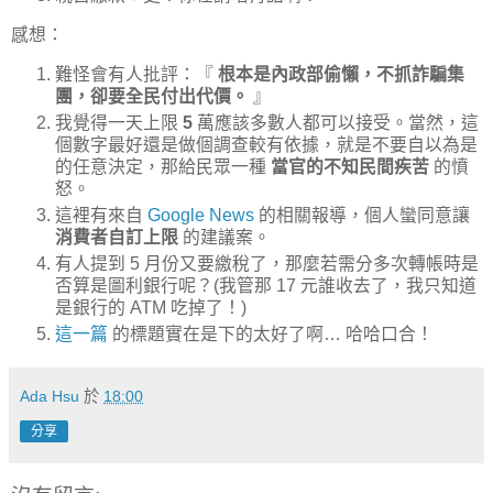
感想：
難怪會有人批評：『
根本是內政部偷懶，不抓詐騙集
團，卻要全民付出代價。
』
我覺得一天上限
5
萬應該多數人都可以接受。當然，這
個數字最好還是做個調查較有依據，就是不要自以為是
的任意決定，那給民眾一種
當官的不知民間疾苦
的憤
怒。
這裡有來自
Google News
的相關報導，個人蠻同意讓
消費者自訂上限
的建議案。
有人提到 5 月份又要繳稅了，那麼若需分多次轉帳時是
否算是圖利銀行呢？(我管那 17 元誰收去了，我只知道
是銀行的 ATM 吃掉了！)
這一篇
的標題實在是下的太好了啊… 哈哈口合！
Ada Hsu
於
18:00
分享