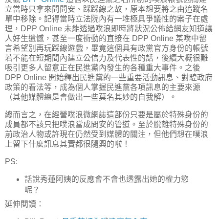
立當時只拿來問問安、踩踩線之故，原本想要將之由追蹤名
單中移除。記得當時立法院內有一堆極具爭議性的案子在處
理，DPP Online 未能透過噗浪即時將狀況公佈給網友知道讓
人好生遺憾，甚至一度衝動的直接在 DPP Online 某噗中留
言希望別再玩踩線遊戲，畢竟這個具有政黨官方身份的帳號
若不能在短期間內建立公信力及代表性的話，後續大概很難
吸引更多人留意正在民進黨內發生的各種重大事件。之後
DPP Online 開始釋出民進黨的一些重要活動訊息、對騜政府
政策的看法等，成為個人掌握民進黨各項訊息的主要來源
（其他媒體總是會做出一些莫名其妙的自我解）。
總而言之，在經營噗浪微網誌這部份只要是屬於特殊身份的
成員都不該只把噗浪當成問安的管道。至於脫離特殊身份的
前政治人物或許現在仍然受到媒體的關注，但他們想在噗浪
上留下什麼訊息其實都很隨興的啦！
PS:
話說秀蓮阿姨的反應會不會也透露出她的權力慾
呢？
延伸閱讀：