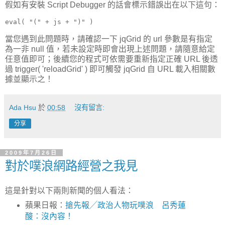
假如有安裝 Script Debugger 的話會標示錯誤出在以下這句：
eval( 
"("
 + js + 
")"
 )
當您遇到此問題時，請確認一下 jqGrid 的 url 參數是有指定
為一非 null 值，若未設定時即會出現上述問題，請隨意給定
任意值即可；後續您的程式可依需要重新指定正確 URL 後透
過 trigger( 'reloadGrid' ) 即可觸發 jqGrid 自 URL 載入相關數
據並顯示之！
Ada Hsu
於
00:58
沒有留言:
分享
2009年7月26日
對於噗浪網路經營之我見
這是針對以下兩則新聞的個人看法：
蘋果日報：
搶先報╱政治人物玩噗浪 呂秀蓮
酸：沒內容！