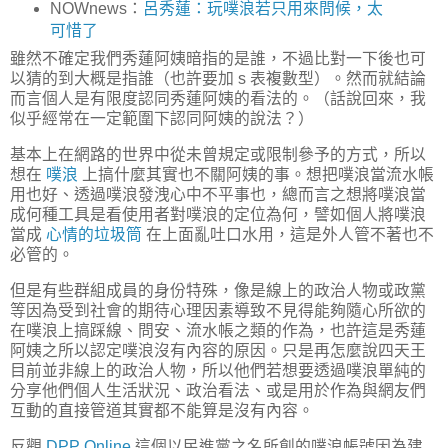
NOWnews：
呂秀蓮：玩噗浪若只用來問候，太
可惜了
雖然不確定我們秀蓮阿姨暗指的是誰，不過比對一下後也可
以猜的到大概是指誰（也許要加 s 表複數型）。然而就結論
而言個人是有限度認同秀蓮阿姨的看法的。（話說回來，我
似乎經常在一定範圍下認同阿姨的說法？）
基本上在網路的世界中從未曾規定或限制參予的方式，所以
想在
噗浪
上搞什麼其實也不關阿姨的事。想把噗浪當流水帳
用也好、透過噗浪發洩心中不平事也，總而言之想將噗浪當
成何種工具是看使用者對噗浪的定位為何，譬如個人將噗浪
當成
心情的垃圾筒
在上面亂吐口水用，這是外人管不著也不
必管的。
但是有些群組成員的身份特殊，像是線上的政治人物或政黨
等因為受到社會的期待心理因素導致不見得能夠隨心所欲的
在噗浪上搞踩線、問安、流水帳之類的作為，也許這是秀蓮
阿姨之所以認定噗浪沒有內容的原因。只是再怎麼說四天王
目前並非線上的政治人物，所以他們若想要透過噗浪單純的
分享他們個人生活狀況、政治看法、或是用於作為與網友們
互動的直接管道其實都不能算是沒有內容。
反觀
DPP Online
這個以民進黨之名所創的噗浪帳號因為建