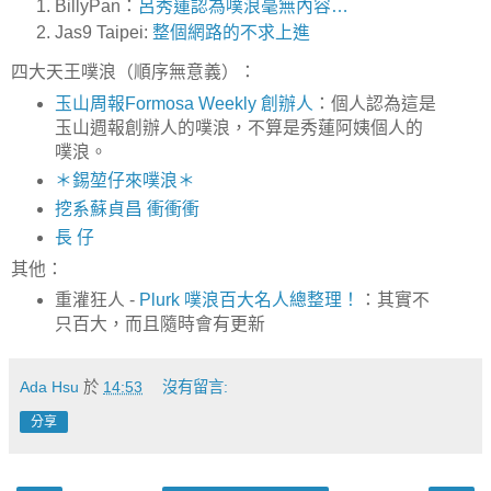
BillyPan：
呂秀蓮認為噗浪毫無內容…
Jas9 Taipei:
整個網路的不求上進
四大天王噗浪（順序無意義）：
玉山周報Formosa Weekly 創辦人
：個人認為這是
玉山週報創辦人的噗浪，不算是秀蓮阿姨個人的
噗浪。
＊錫堃仔來噗浪＊
挖系蘇貞昌 衝衝衝
長 仔
其他：
重灌狂人 -
Plurk 噗浪百大名人總整理！
：其實不
只百大，而且隨時會有更新
Ada Hsu
於
14:53
沒有留言:
分享