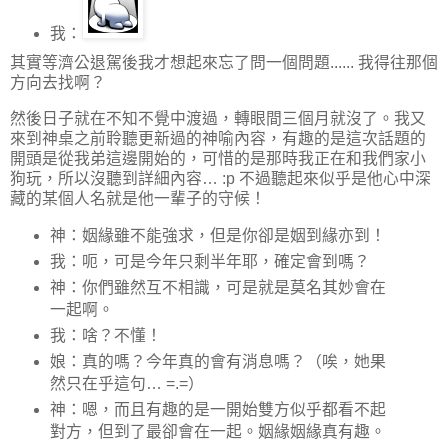
我：
其實等濟公退駕後我才想起來忘了問一個問題...... 我得往那個
方向去找啊？
然後日子就在不知不覺中渡過，轉眼間三個月就沒了。我又
來到神桌之前聆聽更新過的神喻內容，有趣的是這次話題的
開頭是從我弟這邊開始的，可惜的是那時我正在和我們家小
狗玩，所以沒聽到詳細內容… :p 不過聽起來似乎是他心中深
藏的某個人名就是他一輩子的守候！
神：姻緣雖不能強求，但是你卻是姻到緣亦到！
我：呃，可是今年只剩半年耶，確定會到嗎？
神：你們雖然互不相識，可是就是莫名其妙會在
一起啊。
我：啥？不懂！
娘：真的嗎？今年真的會有消息嗎？（唉，她果
然只在乎這句… =.=）
神：嗯，而且有趣的是一開始雙方似乎都看不起
對方，但到了最卻會在一起。姻緣姻緣真有趣。