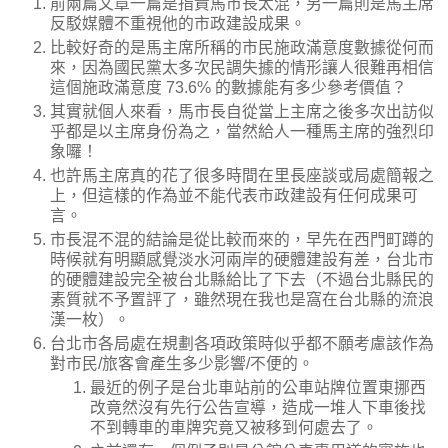
前兩篇文章一篇是指責馬市長太混，另一篇則是馬主席
反駁媒體不重視他的市政建設成果。
比較好奇的是馬主席所稱的市民施政滿意度數據從何而
來，因為國民黨太多次民調失據的情形讓人很難再相信
這個施政滿意度 73.6% 的數據能有多少參考價值？
其實就個人來看，馬市長自從當上主席之後多次出訪似
乎都是以主席身份為之，當然給人一種馬主席的強烈印
象囉！
也許馬主席真的花了很多時間在里長座談或局處簡報之
上，但這樣的作為並不能代表市政建設有任何成果可
言。
市長混不混的結論是從比較而來的，早先在西門町蹲的
時候就有明顯感覺淡水河兩岸的硬體建設有差，台北市
的硬體建設完全被台北縣給比了下去（不過台北縣民的
素質就不予置評了，雖然現在我也是窩在台北縣的流浪
漢一枚）。
台北市各局處在規劃各項政策時似乎都不願考慮該作為
對市民/旅客會產生多少影響/不便的。
最近的例子是台北車站前的公車站牌位置東挪西
改竟然沒有先行公告宣導，造成一堆人下車後找
不到轉車的車牌究竟又被移到何處去了。