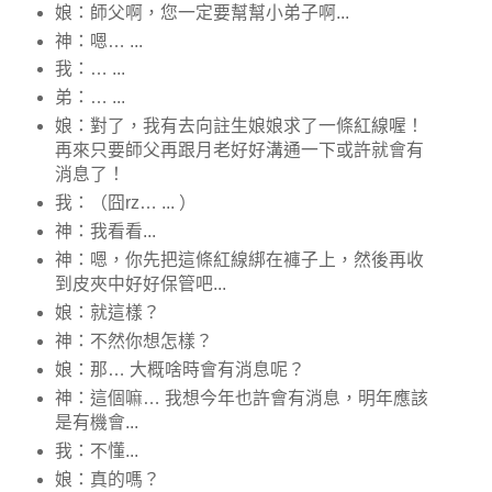
娘：師父啊，您一定要幫幫小弟子啊...
神：嗯… ...
我：… ...
弟：… ...
娘：對了，我有去向註生娘娘求了一條紅線喔！
再來只要師父再跟月老好好溝通一下或許就會有
消息了！
我：（囧rz… ... ）
神：我看看...
神：嗯，你先把這條紅線綁在褲子上，然後再收
到皮夾中好好保管吧...
娘：就這樣？
神：不然你想怎樣？
娘：那… 大概啥時會有消息呢？
神：這個嘛… 我想今年也許會有消息，明年應該
是有機會...
我：不懂...
娘：真的嗎？