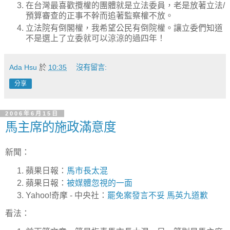
在台灣最喜歡攬權的團體就是立法委員，老是放著立法/
預算審查的正事不幹而追著監察權不放。
立法院有倒閣權，我希望公民有倒院權。讓立委們知道
不是選上了立委就可以涼涼的過四年！
Ada Hsu
於
10:35
沒有留言:
分享
2006年6月15日
馬主席的施政滿意度
新聞：
蘋果日報：
馬市長太混
蘋果日報：
被媒體忽視的一面
Yahoo!奇摩 - 中央社：
罷免案發言不妥 馬英九道歉
看法：