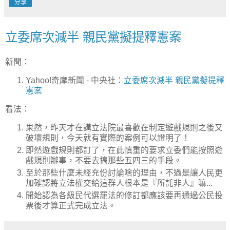
分享
立委席次減半 親民黨擬提釋憲案
新聞：
Yahoo!奇摩新聞 - 中央社：
立委席次減半 親民黨擬提釋
憲案
看法：
果然，昨天才在講立法院最喜歡在制定遊戲規則之後又
破壞規則，今天就有實際的案例可以證明了！
即然遊戲規則都訂了，在此慎重的要求立委們能按照遊
戲規則辦事，不要去搞那些五四三的手段。
至於那些什麼未經充份討論啥的理由，不過是讓人民更
加確認將立法權交給這群人根本是『所託非人』嘛...
開始認為各級民代選罷法的修訂都應該要再通過公民投
票後才算正式完成立法。