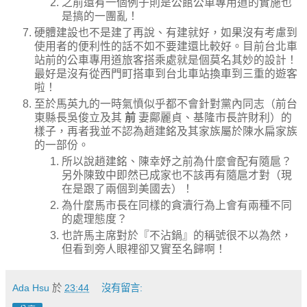
之前還有一個例子則是公館公車專用道的實施也
是搞的一團亂！
硬體建設也不是建了再說、有建就好，如果沒有考慮到
使用者的便利性的話不如不要建還比較好。目前台北車
站前的公車專用道旅客搭乘處就是個莫名其妙的設計！
最好是沒有從西門町搭車到台北車站換車到三重的遊客
啦！
至於馬英九的一時氣憤似乎都不會針對黨內同志（前台
東縣長吳俊立及其
前
妻鄺麗貞、基隆市長許財利）的
樣子，再者我並不認為趙建銘及其家族屬於陳水扁家族
的一部份。
所以說趙建銘、陳幸妤之前為什麼會配有隨扈？
另外陳致中即然已成家也不該再有隨扈才對（現
在是跟了兩個到美國去）！
為什麼馬市長在同樣的貪瀆行為上會有兩種不同
的處理態度？
也許馬主席對於『不沾鍋』的稱號很不以為然，
但看到旁人眼裡卻又實至名歸啊！
Ada Hsu
於
23:44
沒有留言: