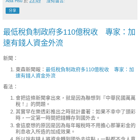
Ada Hsu
於
23:49
沒有留言:
分享
最低稅負制政府多110億稅收 專家：加
速有錢人資金外流
新聞：
東森新聞報：
最低稅負制政府多110億稅收 專家：加
速有錢人資金外流
看法：
會把這條新聞拿出來，就是因為聯想到『中華民國萬萬
稅！』的問題。
其實早在樂透彩推出之時就計畫著：如果不幸中了頭彩
時，一定第一時間把錢轉存到國外去。
會這麼想的原因是因為每年報稅時不用擔心那筆彩金的
利息收入所造的加成效果。
所以說有錢人將資金轉到國外去這點，一點都不令人意