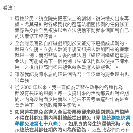
看法：
還權於民？請立院先把憲法上的創制、複決權交出來再
說。尤其是針對各級民代的選罷法相關條例的任何修正
案應先交由全民複決以免立法院動不動就來個圖利自己
的法案修正臨時會。
全台灣最喜歡自訂遊戲規則卻又堅持不遵循該規則的，
就是立法院。立委人數減半後又想把人數加回來的提案
就是一例；而照藍營立委的說法則『總統副總統選舉罷
免法』可能成為下一個範例（先降低門檻以便拉下陳水
扁，之後再拉高門檻來避免藍系當選人被罷免）。
雖然我認為陳水扁的確是個昏君，但泛藍的罷免理由也
很牽強。
從 2000 年以來，我一直認為泛藍在政爭的各種作為上
都沒有長遠的規劃。每一次搞出來的活動都只針對短期
間之內為反扁而反扁而以，從來不曾考慮這些作為是否
會泛藍下一次執政時產生影響。
如果這次罷免案進入全民投票後卻未能達到罷免門檻時
不得在其餘任期內再對總統提出罷免（見
總統副總統選
舉罷免法第七十八條
），如果真的發生這種情形時，表
示總統在其餘任期內將可為所欲為。
泛藍政客們究竟有