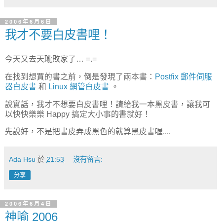
2006年6月6日
我才不要白皮書哩！
今天又去天瓏敗家了… =.=
在找到想買的書之前，倒是發現了兩本書：
Postfix 郵件伺服
器白皮書
和
Linux 網管白皮書
。
說實話，我才不想要白皮書哩！請給我一本黑皮書，讓我可
以快快樂樂 Happy 搞定大小事的書就好！
先說好，不是把書皮弄成黑色的就算黑皮書喔....
Ada Hsu
於
21:53
沒有留言:
分享
2006年6月4日
神喻 2006