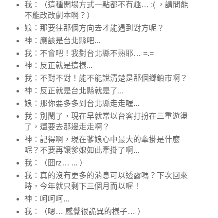
我：（這種開場方式一點都不有趣… :( ，請問能
不能改改劇本啊？）
娘：那要往那個方向去才能遇到對方呢？
神：應該是台北縣吧...
我：不會吧！我對台北縣不熟耶… =.=
神：反正就是這樣...
我：不對不對！能不能說清楚是那個鄉鎮市啊？
神：反正就是台北縣就是了...
娘：那你要多多到台北縣走走喔...
我：別鬧了，現在早就常以台客打扮在三重遊盪
了，還要去那邊走走啊？
神：記得啊，現在爹娘心中最大的牽掛是什麼
呢？不要再讓爹娘如此牽掛了啊...
我：（囧rz… ... ）
我：真的沒有更多的消息可以透露嗎？下次回來
時，今年就只剩下三個月而以喔！
神：呵呵呵...
我：（嗯… 感覺很詭異的樣子… ）