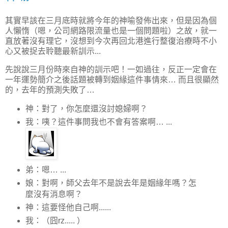
其實早該在三月底時就將今年的神喻發佈出來，但是因為個
人懶惰（嗯，公司網路限流量也是一個問題啦）之故，就一
直放著沒有理它，沒想到今次再回北港進行整復治療時不小
心又被捉去聆聽最新訓示...
先說說三月份時來自神的訓示吧！一如過往，反正一定會在
一年運勢簡介之後話題被轉到姻緣這件事情來… 而且很顯然
的，去年的預測失敗了…
神：對了，你怎麼還沒討媳婦啊？
我：咦？這件事問我也不會有答案啊… ...
弟：嗯… ...
娘：對啊，師父去年不是說去年是姻緣年嗎？怎
麼沒有消息啊？
神：這要怪他自己啊......
我：（囧rz..... ）