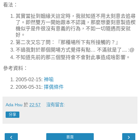
看法：
其實當扯到姻緣天註定時，我就知道不用太刻意去追尋
了。即然雙方一開始跟本不認識，那麼想要刻意製造楔
機似乎是件很沒有意義的行為，不如一切隨遇而安就
好。
第二次又忘了問：『那種場所下有所接觸的？』
不過我對於那個開場方式覺得有點… 不滿就是了.... :@
不知道先前的那三個堅持會不會對此事造成啥影響。
參考資料：
2005-02-15:
神喻
2006-05-31:
擇偶條件
Ada Hsu
於
22:57
沒有留言:
分享
‹
›
首頁