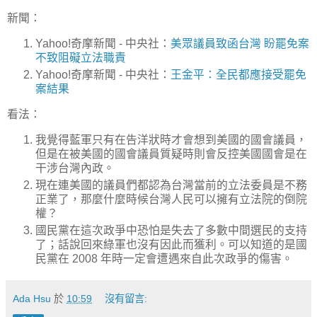
新聞：
Yahoo!奇摩新聞 - 中央社：
美眾議員致函台灣 盼罷免案
不致阻礙立法職責
Yahoo!奇摩新聞 - 中央社：
王金平：全民都應接受罷免
案結果
看法：
我覺得藍軍只有在告洋狀時才會想到美國的國會議員，
但是在被美國的國會議員質疑時則會反控美國國會是在
干涉台灣內政。
現在連美國的議員們都認為台灣當前的立法委員是不務
正業了，那麼什麼時候台灣人民可以擁有立法院的倒院
權？
國民黨在這次政爭中恐怕是失去了多數中間選民的支持
了；話說回來綠軍也沒有因此而獲利。可以知道的是國
民黨在 2008 年時一定會遭遇來自此次政爭的傷害。
Ada Hsu
於
10:59
沒有留言: