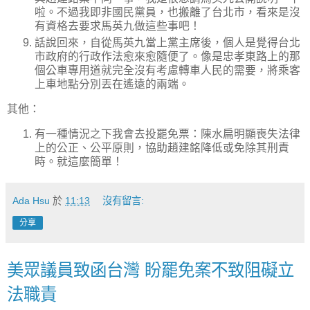
啦。不過我即非國民黨員，也搬離了台北市，看來是沒
有資格去要求馬英九做這些事吧！
話說回來，自從馬英九當上黨主席後，個人是覺得台北
市政府的行政作法愈來愈隨便了。像是忠孝東路上的那
個公車專用道就完全沒有考慮轉車人民的需要，將乘客
上車地點分別丟在遙遠的兩端。
其他：
有一種情況之下我會去投罷免票：陳水扁明顯喪失法律
上的公正、公平原則，協助趙建銘降低或免除其刑責
時。就這麼簡單！
Ada Hsu
於
11:13
沒有留言:
分享
美眾議員致函台灣 盼罷免案不致阻礙立
法職責