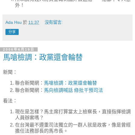
外！
Ada Hsu
於
11:37
沒有留言:
分享
2006年6月19日
馬嗆檢調：政黨還會輪替
新聞：
聯合新聞網：
馬嗆檢調：政黨還會輪替
聯合新聞網：
馬向檢調喊話 綠批干預司法
看法：
現在是怎樣？馬主席打算當太上檢察長，直接指揮檢調
人員辦案嗎？
在台灣最不遵重司法獨立的一群人就是政客，像是曾經
擔任法務部長的馬市長。