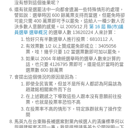
沒有想到這個後果呢？
還有就是選罷法中一向都會遺漏一些特殊情形的處理，
譬如說：選舉時因 600 餘萬票支持而當選，但罷免時卻
可能只需 400 萬票即可予以罷免，這給人一種少數人否
決多數人意願的感覺。以 2005/12 月
第 16 屆 縣(市)議
員選舉 選舉概況
的選舉人數 13620224 人來計算：
恰好只有半數選舉人進行投票：6810112 人
有效票數 1/2 以上贊成罷免即成立：3405056
票，哇！幾乎只要 1/2 當選票數即可加以罷免。
如果以 2004 年總統選舉時的選舉人數來計算的
話，也只要 4126795 票即可，還是低於當時的當
選票數 600 餘萬票
會提出這個情況的原因是因為：
即使全民皆罵，但並不是所有人都認為阿扁該為
趙建銘相關案件而下台
在上述觀感之下導致這些人跟本沒有意願前往投
票，也就是投票率恐怕不高
在投票率不高的情形下，特定族群就有了操作空
間
馬英九在台東縣長補選案對黨內候選人的清廉標準何以
與趙建銘案不同一事，我是很想請馬英九公開說明一下