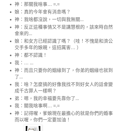
神：那關我啥事… =.=
娘：真的今年會有消息嗎？
神：我啥都沒說，一切與我無關...
神：反正這種事情又不是講慧根的，該來時自然
會來的...
娘：和女方已經認識了嗎？（哇！不愧是和濟公
交手多年的娘親，這招厲害… ）
神：都不認識！
我：… ...
神：而且只要你的姻緣到了，你弟的姻緣也就到
了...
我：啥？怎麼搞的好像我找不到好女人的話會變
成千古罪人一樣啊？
弟：嗯，我的幸福要先靠你了...
我：關我啥事啊… =.=
神：記得喔，爹娘現在最擔心的就是你們的婚事
而以喔，你們一定要加油！