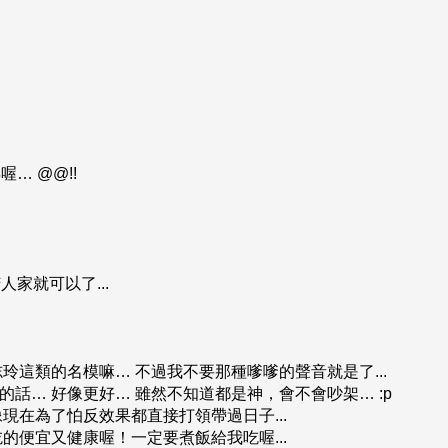
… @@!!
家就可以了...
志玲這類的名模嘛… 不過我不要那種嗲嗲的聲音就是了...
的話… 好像更好… 雖然不知道都是神，會不會吵架… :p
像現在為了怕反效果都直接打領帶過日子...
吃的便宜又健康喔！一定要煮飯給我吃喔...