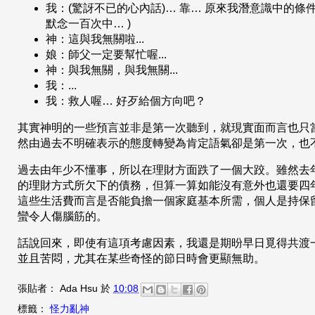
我：(驚訝不已的心內話)… 靠… 原來我潛意識中的條件有
默念一百次中… )
神：這與我無關啦...
娘：師父一定要幫忙喔...
神：與我無關，與我無關...
我：...
我：救人喔… 好歹給個方向吧？
其實神明的一些預言並非是第一次聽到，就現實面而言也只
然由過去不明確表示的態度轉變為肯定語氣卻是第一次，也不
過去由年少不懂事，所以在理財方面跌了一個大跤。雖然去
的理財方式所欠下的債務，但算一算如能沒有意外也還要四
這些生活費而言是否能負擔一個家庭基本所需，個人是持保
蠻令人傷腦筋的。
話說回來，即使有這項考慮因素，我還是期昐早日覓得共渡
並且苦悶，尤其在某些奇怪的節日時會更顯無助。
張貼者：
Ada Hsu
於
10:08
標籤：
怪力亂神