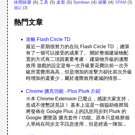
休閒娛樂
(6)
工具
(5)
桌面
(5)
Symbian
(4)
娛樂
(4)
SPAM
(3)
遊記
(3)
熱門文章
攻略 Flash Circle TD
最近一星期很努力的在玩 Flash Circle TD ，總算
有了一個可以接受的成果了。 關於整個建築物配
置的方式有二項因素要考慮： 建築物升級的邊際
效用 遊戲的設定是每一次升級要花費比前一次升
級所需費用為高，但是增加的攻擊力卻比前次升級
時增加的還要少，屬於邊際效用遞減的情形...
Chrome 擴充功能 - Plus Plurk 介紹
※本 Chrome Extension 已廢止，感謝大家支持，
造成不便懇請見諒！ 基本上這是一個協助格揆我
將發佈在 Google Plus 上的訊息同步到 Plurk 的
Google 瀏覽器 擴充套件 / 功能。原本只是格揆個
人單純在同步文字訊息使用，但是經過一陣加...