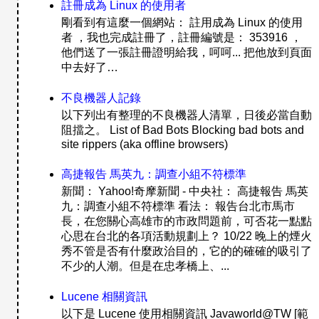
註冊成為 Linux 的使用者
剛看到有這麼一個網站： 註用成為 Linux 的使用
者 ，我也完成註冊了，註冊編號是： 353916 ，
他們送了一張註冊證明給我，呵呵... 把他放到頁面
中去好了…
不良機器人記錄
以下列出有整理的不良機器人清單，日後必當自動
阻擋之。 List of Bad Bots Blocking bad bots and
site rippers (aka offline browsers)
高捷報告 馬英九：調查小組不符標準
新聞： Yahoo!奇摩新聞 - 中央社： 高捷報告 馬英
九：調查小組不符標準 看法： 報告台北市馬市
長，在您關心高雄市的市政問題前，可否花一點點
心思在台北的各項活動規劃上？ 10/22 晚上的煙火
秀不管是否有什麼政治目的，它的的確確的吸引了
不少的人潮。但是在忠孝橋上、...
Lucene 相關資訊
以下是 Lucene 使用相關資訊 Javaworld@TW [範