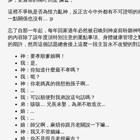
這裡不爭執是否為怪力亂神，反正古今中外都有不可證明的
一點關係也沒有… :p
忘了自那一年起，每年回家過年必然被召喚到神桌前聆聽神
的內容除了該年度須特別注意的重點事項、身體健康管理之
的期許，然而這個話題總會接上這麼一段主旨永不改變的對
神：要孝順爹娘啊！
我：是。
神：你知道什麼最不孝嗎？
我：呃？
神：你老媽真的很想抱孫子啊...
我：...
我：可以順便對我弟說這句話嗎？
弟：咳咳… 兄長未娶，為弟不敢造次...
娘：...
我：...
娘：師父啊，麻煩你跟月老關說一下嘛...
神：我又不管姻緣...
娘：你不是跟月老很麻吉？