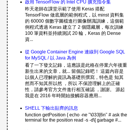
啟用 TensorFlow 的 Intel CPU 擴充指令集
昨天老師在課堂示範了使用 Keras 搭配
TensorFlow 做底層的範例程式，以 minst 資料集
的 60000 個數字圖檔進行圖像辦識訓練，這個範
例程式透過 Keras 建立了 2 個隱藏層，每次訓練
100 筆資料並持續測試 20 輪，Keras 的 Dense
資...
從 Google Container Engine 連線到 Google SQL
for MySQL / 以 Java 為例
看了一下發文記錄，這應該是此格在停業六年後重
新生出來的文章，就... 留個記錄吧！ 這篇內容是
以個人已理解的資訊為基礎所撰寫，特色是 知其
然而不知其所以然 ，所以 不保證理解上的正確
性，請參考官方文件進行相互確認 ，謝謝。 源起
我是在 2016 年時開始接觸容器應用...
SHELL 下輸出貼齊的訊息
function getPosition { echo -ne "\033[6n" # ask the
terminal for the position read -s -d\[ garbage #...