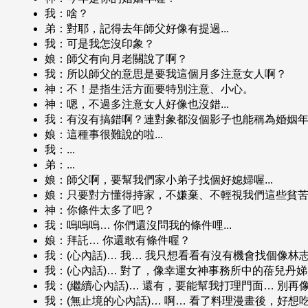
我：啥？
弟：對耶，記得去年師父好像有提過...
我：可是我怎沒印象？
娘：師父有向月老關說了啊？
我：所以師父的意思是要我這個月多注意女人啊？
神：不！是指生活方面要特別注意、小心。
神：嗯，不過多注意女人好像也沒錯...
我：有沒有搞錯啊？連對象都沒個影子也能稱為婚姻年喔
娘：這種事很難說的啦...
我：...
弟：...
娘：師父啊，要幫我們家小弟子找個好媳婦喔...
娘：只要對方懂得持家，不嫌棄、不輕視我們這些貧苦人
神：你條件太多了吧？
我：嗚嗚嗚… 你們還沒問我的條件哩...
娘：拜託… 你還敢有條件喔？
我：(心內話)… 我… 我只想看看有沒有機會找個像林
我：(心內話)… 對了，像幸運女神事務所中的蓓兒丹娣
我：(繼續心內話)… 還有，要能幫我打理門面… 別再
我：(無止境的心內話)… 啊… 看了料理漫畫後，好想