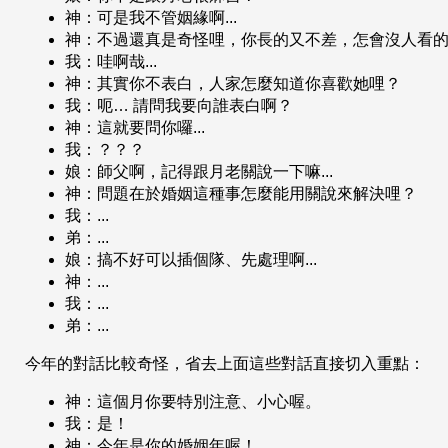
神：可是我不管姻緣啊...
神：不過還真是奇怪哩，你長的又不差，怎會沒人看
我：哇啊哉...
神：其實你不表白，人家怎麼知道你喜歡她哩？
我：呃… 請問我要向誰表白啊？
神：這就要問你囉...
我：？？？
娘：師父啊，記得跟月老關說一下嘛...
神：問題在於婚姻這種事怎麼能用關說來解決哩？
我：...
弟：...
娘：搞不好可以插個隊、先處理啊...
神：...
我：...
弟：...
今年的對話比較奇怪，省去上面這些對話直接切入重點：
神：這個月你要特別注意、小心喔。
我：是！
神：今年是你的婚姻年喔！