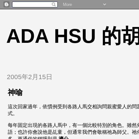
ADA HSU 
2005年2月15日
神喻
這次回家過年，依慣例受到各路人馬交相詢問親蜜愛人的問
式。
每年固定出現的各路人馬中，有一個比較特別的角色。雖然
語；也許你會說他是乩童，但通常我們會敬稱祂為師父。祂
多，更通俗的稱呼則是
濟公
。