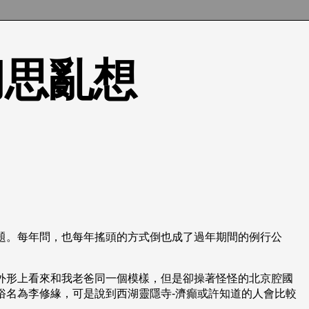
的胡思亂想
題。每年問，也每年搖頭的方式倒也成了過年期間的例行公
外形上看來和我老爸同一個模樣，但是卻操著怪怪的北京腔國
俗名為李修緣，可是說到西湖靈隱寺-濟癲或許知道的人會比較