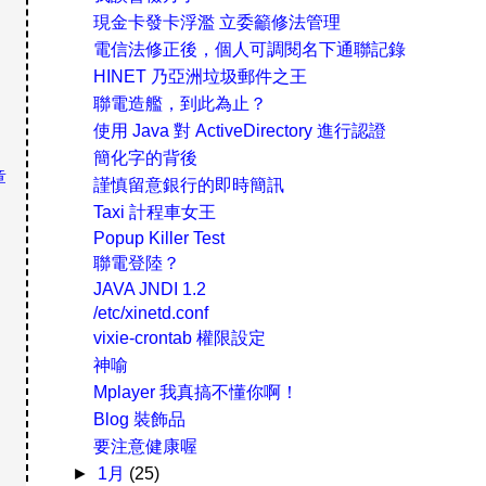
現金卡發卡浮濫 立委籲修法管理
電信法修正後，個人可調閱名下通聯記錄
HINET 乃亞洲垃圾郵件之王
聯電造艦，到此為止？
使用 Java 對 ActiveDirectory 進行認證
簡化字的背後
章
謹慎留意銀行的即時簡訊
Taxi 計程車女王
Popup Killer Test
聯電登陸？
JAVA JNDI 1.2
/etc/xinetd.conf
vixie-crontab 權限設定
神喻
Mplayer 我真搞不懂你啊！
Blog 裝飾品
要注意健康喔
►
1月
(25)