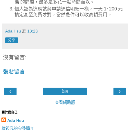
高
的問題，最多是多花一點時間而以。
個人認為這應該與申請通信明細一樣，一天 1~200 元
搞定甚至免費才對，當然急件可以收高額費用。
Ada Hsu
於
13:23
分享
沒有留言:
張貼留言
‹
›
首頁
查看網路版
關於我自己
Ada Hsu
檢視我的完整簡介