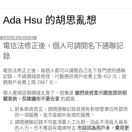
Ada Hsu 的胡思亂想
2005年2月25日
電信法修正後，個人可調閱名下通聯記
錄
電信法修正之後，每個人都可以調閱自己名下各門號的通聯
記錄，不過價錢很奇怪：行動通訊用戶收費上限 402 元；固
網用戶收費上限 2967 元。
個人覺得這個價錢太貴了，很像是
雖然政府宣示開放提供相
關查詢，但建議你不要去查
的感覺…
對系統商而言，調閱通聯記錄是現有對檢警單位所提供
的一項服務，並不是額外新增的服務。
調閱通聯記錄不可能須要人工比對，因此不須投入過多
的人力。也不應該有電總所言
市話因為用戶多、費用更