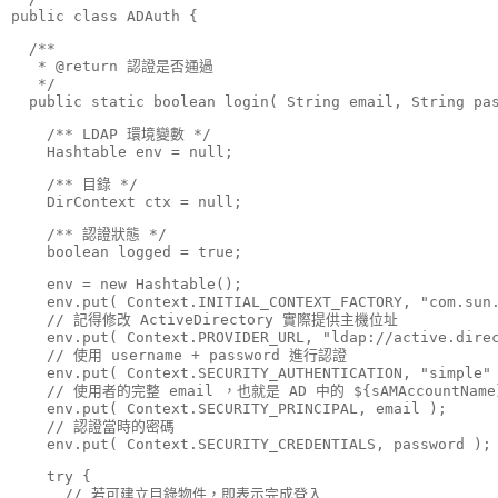
public
 class ADAuth {
  /**

   * @
return
 認證是否通過

   */

public
static
boolean
 login( 
String
 email, 
String
 pa
    /** LDAP 環境變數 */

    Hashtable env = 
null
;
    /** 目錄 */

    DirContext ctx = 
null
;
    /** 認證狀態 */

boolean
 logged = 
true
;
    env = 
new
 Hashtable();

    env.put( Context.INITIAL_CONTEXT_FACTORY, 
"com.sun
    // 記得修改 ActiveDirectory 實際提供主機位址

    env.put( Context.PROVIDER_URL, 
"ldap://active.dire
    // 使用 username + password 進行認證

    env.put( Context.SECURITY_AUTHENTICATION, 
"simple"
 
    // 使用者的完整 email ，也就是 AD 中的 ${sAMAccountName}@
    env.put( Context.SECURITY_PRINCIPAL, email );

    // 認證當時的密碼

    env.put( Context.SECURITY_CREDENTIALS, password );
try
 {

      // 若可建立目錄物件，即表示完成登入
