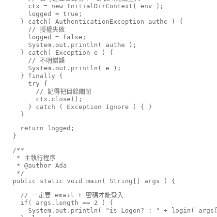
      ctx = 
new
 InitialDirContext( env );

      logged = 
true
;

    } 
catch
( AuthenticationException authe ) {

      // 授權失敗

      logged = 
false
;

System
.out.println( authe );

    } 
catch
( Exception e ) {

      // 不明錯誤

System
.out.println( e );

    } 
finally
 {

try
 {

        // 記得把目錄關閉

        ctx.close();

      } 
catch
 ( Exception Ignore ) { }

    }
return
 logged;

  }
  /**

   * 主執行程序

   * @author Ada

   */

public
static
 void main( 
String
[] args ) {
    // 一定要 email + 密碼才能登入		

if
( args.length == 2 ) {

System
.out.println( 
"is Logon? : "
 + login( args[