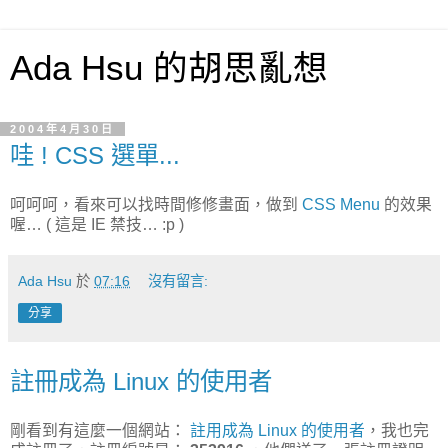
Ada Hsu 的胡思亂想
2004年4月30日
哇 ! CSS 選單...
呵呵呵，看來可以找時間修修畫面，做到
CSS Menu
的效果
喔… ( 這是 IE 禁技… :p )
Ada Hsu
於
07:16
沒有留言:
分享
註冊成為 Linux 的使用者
剛看到有這麼一個網站：
註用成為 Linux 的使用者
，我也完