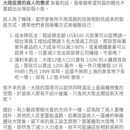
大陸投資的商人的需求
來看的話，我寧願希望阿扁的眼光不
要超出台灣這個小島。
商人為了賺錢，當然會無所不用其極的找尋相對低成本的製
造方式，通常他們會用兩種方式來催眠自己：
成本降低法：假設總金額 US$100 元如果可以從聘請一
個台灣員工增加成聘請 5 名大陸員工的話，那就意味著
單件產品的人力成本可以減少80%，或者總體產量可以
提昇 4 倍。只要減少支出就是替公司賺錢，不是嗎？
薄利多銷法：大陸12億人口只要有 1/100 的人購買其商
品，那就可以賣出 1200 萬件，每一件只需賺個 10 元
RMB ( 西元 1999 年時，這還不夠到上海的美食地下街
吃一頓 )，就有 1.2 億 RMB 營收。
很不幸的是，大陸的環境可以提供同時滿足上面兩種想像的
空間，於是商人那有不前仆後繼，只為到大陸去開括新天地
呢？
還好，有少數政黨眼光看的方向不一樣，認為除了商人要賺
錢外，其他的人民更要能溫飽。如果說當商人一窩蜂的舉廠
遷往大陸後，留下來的員工該怎麼辦？跟著搬到大陸嗎？不
可能，即然為了減少人力成本，就不可能讓這些相對高薪的