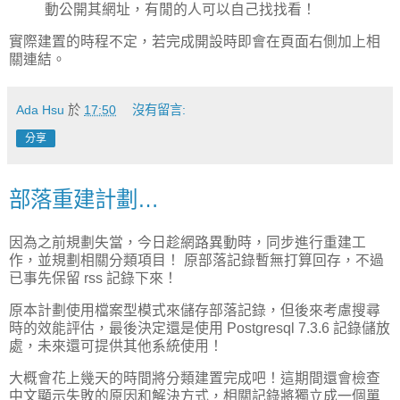
動公開其網址，有閒的人可以自己找找看！
實際建置的時程不定，若完成開設時即會在頁面右側加上相
關連結。
Ada Hsu
於
17:50
沒有留言:
分享
部落重建計劃…
因為之前規劃失當，今日趁網路異動時，同步進行重建工
作，並規劃相關分類項目！ 原部落記錄暫無打算回存，不過
已事先保留 rss 記錄下來！
原本計劃使用檔案型模式來儲存部落記錄，但後來考慮搜尋
時的效能評估，最後決定還是使用 Postgresql 7.3.6 記錄儲放
處，未來還可提供其他系統使用！
大概會花上幾天的時間將分類建置完成吧！這期間還會檢查
中文顯示失敗的原因和解決方式，相關記錄將獨立成一個單