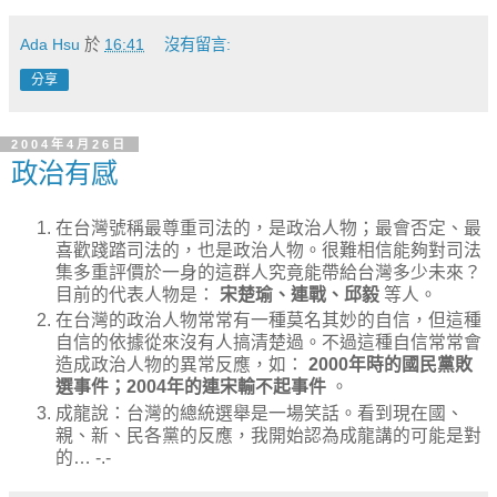
Ada Hsu
於
16:41
沒有留言:
分享
2004年4月26日
政治有感
在台灣號稱最尊重司法的，是政治人物；最會否定、最
喜歡踐踏司法的，也是政治人物。很難相信能夠對司法
集多重評價於一身的這群人究竟能帶給台灣多少未來？
目前的代表人物是：
宋楚瑜、連戰、邱毅
等人。
在台灣的政治人物常常有一種莫名其妙的自信，但這種
自信的依據從來沒有人搞清楚過。不過這種自信常常會
造成政治人物的異常反應，如：
2000年時的國民黨敗
選事件；2004年的連宋輸不起事件
。
成龍說：台灣的總統選舉是一場笑話。看到現在國、
親、新、民各黨的反應，我開始認為成龍講的可能是對
的… -.-