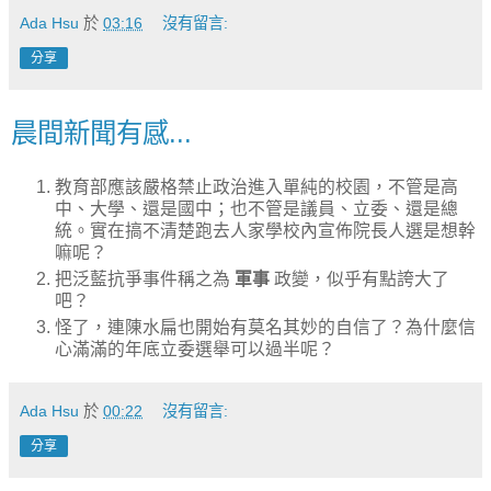
Ada Hsu
於
03:16
沒有留言:
分享
晨間新聞有感...
教育部應該嚴格禁止政治進入單純的校園，不管是高
中、大學、還是國中；也不管是議員、立委、還是總
統。實在搞不清楚跑去人家學校內宣佈院長人選是想幹
嘛呢？
把泛藍抗爭事件稱之為
軍事
政變，似乎有點誇大了
吧？
怪了，連陳水扁也開始有莫名其妙的自信了？為什麼信
心滿滿的年底立委選舉可以過半呢？
Ada Hsu
於
00:22
沒有留言:
分享