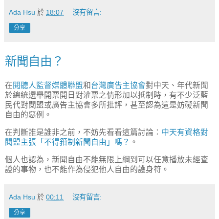
Ada Hsu
於
18:07
沒有留言:
分享
新聞自由？
在
閱聽人監督媒體聯盟
和
台灣廣告主協會
對中天、年代新聞
於總統選舉開票開日對灌票之情形加以抵制時，有不少泛藍
民代對閱盟或廣告主協會多所批評，甚至認為這是妨礙新聞
自由的惡例。
在判斷誰是誰非之前，不妨先看看這篇討論：
中天有資格對
閱盟主張「不得箝制新聞自由」嗎？
。
個人也認為，新聞自由不能無限上綱到可以任意播放未經查
證的事物，也不能作為侵犯他人自由的護身符。
Ada Hsu
於
00:11
沒有留言:
分享