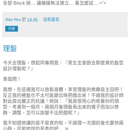
全部 Block 掉… 讓連線無法建立… 看怎麼試… >"<
Ada Hsu
於
14:45
沒有留言:
分享
理髮
今天去理髮，想起同事問我：『男生怎會跑去那麼貴的髮型
設計理髮呢？』
善哉問！
我想，在這邊我可以放鬆身體，享受理髮的樂趣是主因吧！
反正我的捲髮也不太可能變出啥把戲出來！不過我的設計師
對此提出嚴正的抗議！她說：『我是很用心的依著你的頭
型，考慮到一個月、兩個月後頭髮長出來的樣子而加以修
飾、調整，怎可以說變不出把戲呢？』
我不知道她講的是不是真的啦，不過理一次頭前後也要快兩
小時，可能她說的是真的吧… :p