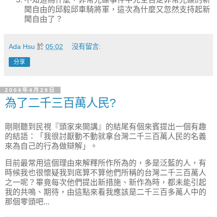
聞自由的邱毅邱車騎將軍，這次為什麼又忽然支持起新
聞自由了？
Ada Hsu
於
05:02
沒有留言:
分享
2004年4月29日
為了二千三百萬人民?
剛剛聽到民視『頭家來開講』的結尾有個來賓提出一個有趣
的結語：「我很討厭動不動就拿台灣二千三百萬人民的名義
來為自己的行為做辯解」。
目前最常用這個理由來解釋所作所為的，多是泛藍的人，有
時候我也很懷疑我到底算不算他們所稱的台灣二千三百萬人
之一呢？畢竟每次他們提出新措施、新作為時，都未能引起
我的共鳴、期待，由這點來看我應該是二千三百多萬人中的
那個零頭吧...