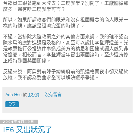
台籍員工跟著跑到大陸去；二度就業？別鬧了，工廠關掉那
麼多，還有啥二度就業可言？
所以，如果所謂政客們的眼光和沒有祖國概念的商人眼光一
樣的時候，應該是經濟完蛋的時候了。
不過，當排除大陸政策之外的其他方面來說，我的確不認為
陳水扁的應對進退是及格的，甚至可以說比李登輝還差。光
是執意推行公投這件事造成美方的猜忌和困擾就讓人感到非
常擔憂，相較而言，李登輝當年冒出兩國論時，至少還肯修
正成特殊國與國關係。
反過來說，阿扁對前陣子總統府前的凱達格蘭夜市卻又過於
放縱，我不認為委曲求全可以解決選舉爭議。
Ada Hsu
於
12:03
沒有留言:
分享
2004年4月19日
IE6 又出狀況了