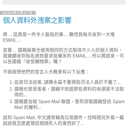
2004年4月27日
個人資料外洩案之影響
嗯… 這真是一件令人髮指的事… 難怪我每天收到一大堆
EMAIL ...
其實… 國親兩黨也使用相同的方式取得不少人的個人資料，
我連續收到指名道姓要求投連宋的 EMAIL… 所以算起來，可
以告國親『收受贓物罪』囉？
不過我想他們的發言人大概會有以下反應：
這是司法迫害, 請陳水扁不要再陷司法人員於不義了...
國親也是受害者，國親不知道那些資料的來源是不法取
得的...
國親要自組 Spam Mail 聯盟，誓死保衛國親發送 Spam
Mail 的權利...
說到 Spam Mail, 中文通常稱為垃圾郵件。找時間另外寫一篇
說說我怎麼處理這個煩死人的東西好了...