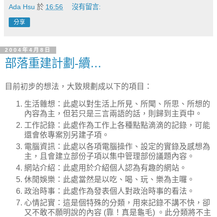
Ada Hsu
於
16:56
沒有留言:
分享
2004年4月8日
部落重建計劃-續…
目前初步的想法，大致規劃成以下的項目：
生活雜想：此處以對生活上所見、所聞、所思、所想的
內容為主，但若只是三言兩語的話，則歸到主頁中。
工作記錄：此處作為工作上各種點點滴滴的記錄，可能
還會依專案別另建子項。
電腦資訊：此處以各項電腦操作、設定的實錄及感想為
主，且會建立部份子項以集中管理部份議題內容。
網站介紹：此處用於介紹個人認為有趣的網站。
休閒娛樂：此處當然是以吃、喝、玩、樂為主囉。
政治時事：此處作為發表個人對政治時事的看法。
心情記實：這是個特殊的分類，用來記錄不講不快，卻
又不敢不願明說的內容 (靠！真是龜毛) 。此分類將不主