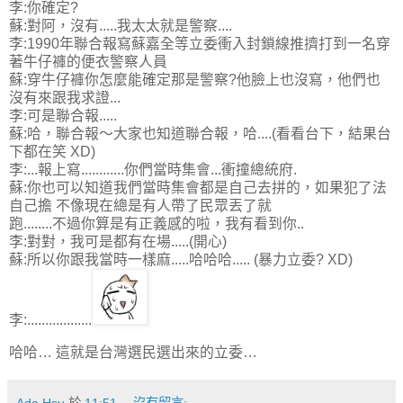
李:你確定?
蘇:對阿，沒有.....我太太就是警察....
李:1990年聯合報寫蘇嘉全等立委衝入封鎖線推擠打到一名穿
著牛仔褲的便衣警察人員
蘇:穿牛仔褲你怎麼能確定那是警察?他臉上也沒寫，他們也
沒有來跟我求證...
李:可是聯合報.....
蘇:哈，聯合報～大家也知道聯合報，哈....(看看台下，結果台
下都在笑 XD)
李:...報上寫............你們當時集會...衝撞總統府.
蘇:你也可以知道我們當時集會都是自己去拼的，如果犯了法
自己擔 不像現在總是有人帶了民眾丟了就
跑........不過你算是有正義感的啦，我有看到你..
李:對對，我可是都有在場.....(開心)
蘇:所以你跟我當時一樣麻.....哈哈哈..... (暴力立委? XD)
李:..................
哈哈… 這就是台灣選民選出來的立委…
Ada Hsu
於
11:51
沒有留言: