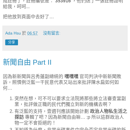
成註冊了，註冊編號是：
353916
，他們送了一張註冊證明
給我，呵呵...
把他放到頁面中去好了…
Ada Hsu
於
06:57
沒有留言:
分享
新聞自由 Part II
因為新新聞與呂秀蓮副總統的
嘿嘿嘿
官司判決中新新聞敗
訴，照慣例泛藍一干民意代表又站出來批評陳水扁如何如
何…
突然在想，可不可以要求立法院將那些將立法審查當副
業，批評做正職的民代們獨立到新的機構去啊？
有泛藍的支持，壹週刊應該開始計劃
政治人物私生活之
探訪
專輯了吧？因為新聞自由嘛… :p 所以這群政治人
物一定不會拒絕的！
不知道為什麼，非常光碟事件中完全否定非常光碟的新