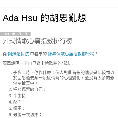
Ada Hsu 的胡思亂想
2005年6月9日
昇式情歌心痛指數排行榜
從
與媒體對抗
中看來的
陳昇情歌心痛指數排行榜
！
簡單說明一下自己對上榜歌曲的想法：
子夜二時，你作什麼：個人對此首歌的情景是比較類似
於回想過去某一段感情時的心理變化，並沒有太多的悲
傷牽扯其中。
把悲傷留給自己：
半生情：
然而：
鏡子：
最後一次溫柔：