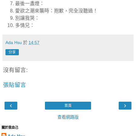
最後一盞燈：
愛欲之潮來襲時：抱歉，完全沒聽過！
別讓我哭：
多情兄：
Ada Hsu
於
14:57
分享
沒有留言:
張貼留言
‹
›
首頁
查看網路版
關於我自己