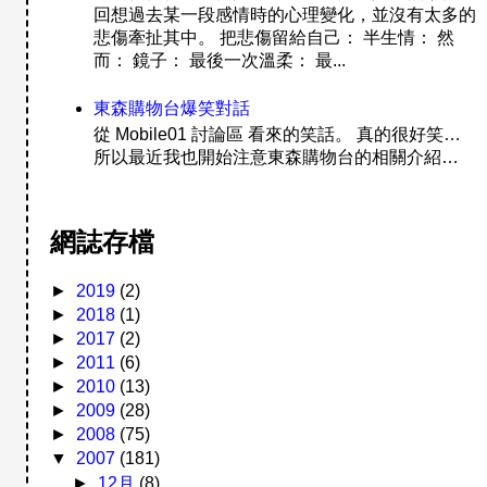
回想過去某一段感情時的心理變化，並沒有太多的
悲傷牽扯其中。 把悲傷留給自己： 半生情： 然
而： 鏡子： 最後一次溫柔： 最...
東森購物台爆笑對話
從 Mobile01 討論區 看來的笑話。 真的很好笑…
所以最近我也開始注意東森購物台的相關介紹…
網誌存檔
►
2019
(2)
►
2018
(1)
►
2017
(2)
►
2011
(6)
►
2010
(13)
►
2009
(28)
►
2008
(75)
▼
2007
(181)
►
12月
(8)