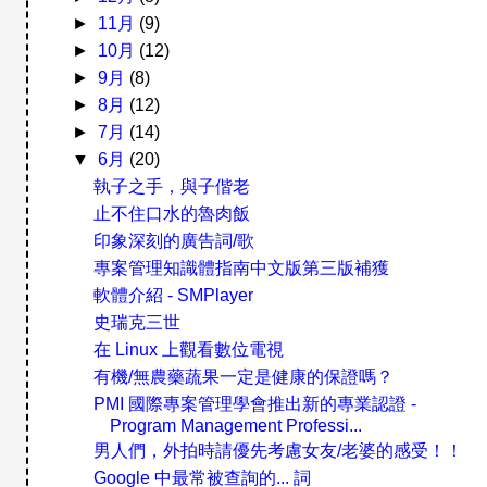
►
11月
(9)
►
10月
(12)
►
9月
(8)
►
8月
(12)
►
7月
(14)
▼
6月
(20)
執子之手，與子偕老
止不住口水的魯肉飯
印象深刻的廣告詞/歌
專案管理知識體指南中文版第三版補獲
軟體介紹 - SMPlayer
史瑞克三世
在 Linux 上觀看數位電視
有機/無農藥蔬果一定是健康的保證嗎？
PMI 國際專案管理學會推出新的專業認證 -
Program Management Professi...
男人們，外拍時請優先考慮女友/老婆的感受！！
Google 中最常被查詢的... 詞