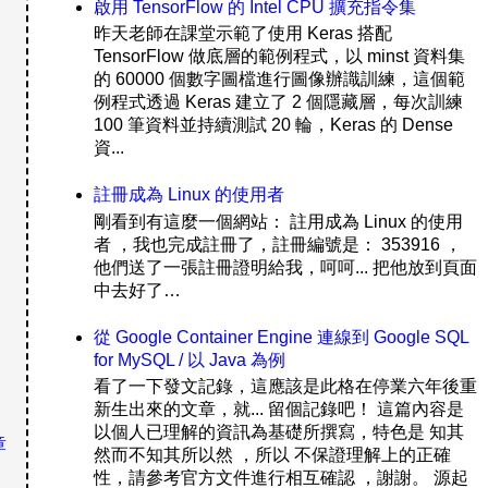
啟用 TensorFlow 的 Intel CPU 擴充指令集
昨天老師在課堂示範了使用 Keras 搭配
TensorFlow 做底層的範例程式，以 minst 資料集
的 60000 個數字圖檔進行圖像辦識訓練，這個範
例程式透過 Keras 建立了 2 個隱藏層，每次訓練
100 筆資料並持續測試 20 輪，Keras 的 Dense
資...
註冊成為 Linux 的使用者
剛看到有這麼一個網站： 註用成為 Linux 的使用
者 ，我也完成註冊了，註冊編號是： 353916 ，
他們送了一張註冊證明給我，呵呵... 把他放到頁面
中去好了…
從 Google Container Engine 連線到 Google SQL
for MySQL / 以 Java 為例
看了一下發文記錄，這應該是此格在停業六年後重
新生出來的文章，就... 留個記錄吧！ 這篇內容是
以個人已理解的資訊為基礎所撰寫，特色是 知其
章
然而不知其所以然 ，所以 不保證理解上的正確
性，請參考官方文件進行相互確認 ，謝謝。 源起