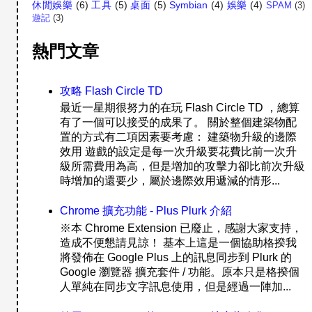
休閒娛樂
(6)
工具
(5)
桌面
(5)
Symbian
(4)
娛樂
(4)
SPAM
(3)
遊記
(3)
熱門文章
攻略 Flash Circle TD
最近一星期很努力的在玩 Flash Circle TD ，總算
有了一個可以接受的成果了。 關於整個建築物配
置的方式有二項因素要考慮： 建築物升級的邊際
效用 遊戲的設定是每一次升級要花費比前一次升
級所需費用為高，但是增加的攻擊力卻比前次升級
時增加的還要少，屬於邊際效用遞減的情形...
Chrome 擴充功能 - Plus Plurk 介紹
※本 Chrome Extension 已廢止，感謝大家支持，
造成不便懇請見諒！ 基本上這是一個協助格揆我
將發佈在 Google Plus 上的訊息同步到 Plurk 的
Google 瀏覽器 擴充套件 / 功能。原本只是格揆個
人單純在同步文字訊息使用，但是經過一陣加...