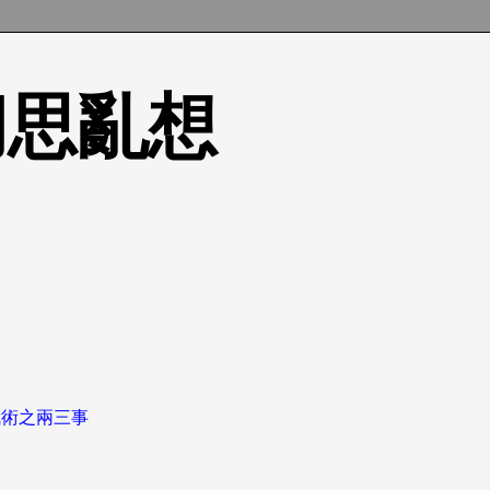
的胡思亂想
武術之兩三事