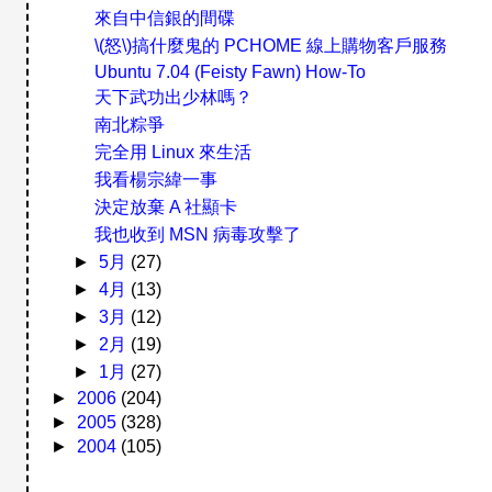
來自中信銀的間碟
\(怒\)搞什麼鬼的 PCHOME 線上購物客戶服務
Ubuntu 7.04 (Feisty Fawn) How-To
天下武功出少林嗎？
南北粽爭
完全用 Linux 來生活
我看楊宗緯一事
決定放棄 A 社顯卡
我也收到 MSN 病毒攻擊了
►
5月
(27)
►
4月
(13)
►
3月
(12)
►
2月
(19)
►
1月
(27)
►
2006
(204)
►
2005
(328)
►
2004
(105)