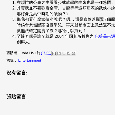
在煩忙的公事之中看看少林武學的由來也是一種悠閑
其實我並不喜歡看金庸、古龍等等這類艱深的武俠小說，
那好像是高中時期的讀物？）
那我都看什麼武俠小說呢？嗯… 還是喜歡以蟬翼刀而
時候會忽然斷頭沒個準兒。再來就是市面上竟然還不
就無法確定開賣了沒？那邊可以買到？
至於奇儒是誰？就是 2004 年因其所販售之
化粧品來
創辦人。
張貼者：
Ada Hsu
於
07:09
標籤：
Entertainment
沒有留言:
張貼留言