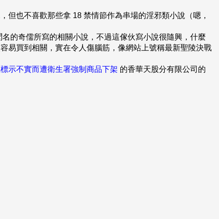
。
但也不喜歡那些拿 18 禁情節作為串場的淫邪類小說（嗯，
聞名的奇儒所寫的相關小說，不過這傢伙寫小說很隨興，什麼
太容易買到相關，實在令人傷腦筋，像網站上號稱最新聖陵決戰
源標示不實而遭衛生署強制商品下架
的香華天股分有限公司的