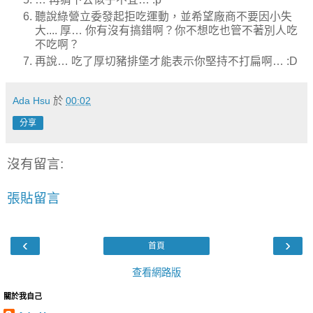
聽說綠營立委發起拒吃運動，並希望廠商不要因小失
大.... 厚… 你有沒有搞錯啊？你不想吃也管不著別人吃
不吃啊？
再說… 吃了厚切豬排堡才能表示你堅持不打扁啊… :D
Ada Hsu
於
00:02
分享
沒有留言:
張貼留言
‹
›
首頁
查看網路版
關於我自己