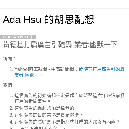
Ada Hsu 的胡思亂想
2006年3月31日
肯德基打扁廣告引砲轟 業者:幽默一下
新聞：
Yahoo!奇摩新聞 - 中廣新聞網：
肯德基打扁廣告引砲轟
業者:幽默一下
我猜：
這個廣告的初始構想一定是起自於泛藍這六年來沒事猛
打扁的新聞事件。
這個廣告的編劇恐怕是綠營的。
這個廣告的目的當然是賣豬排堡。
這個廣告的隱喻是不是指那些打扁的人都沒有內函？
… 再猜下去似乎不宜… :p