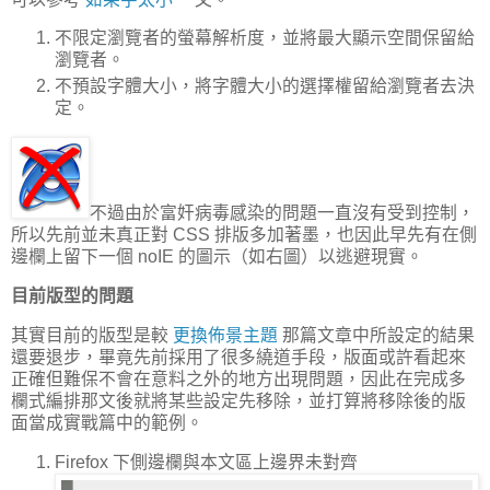
不限定瀏覽者的螢幕解析度，並將最大顯示空間保留給
瀏覽者。
不預設字體大小，將字體大小的選擇權留給瀏覽者去決
定。
不過由於富奸病毒感染的問題一直沒有受到控制，
所以先前並未真正對 CSS 排版多加著墨，也因此早先有在側
邊欄上留下一個 noIE 的圖示（如右圖）以逃避現實。
目前版型的問題
其實目前的版型是較
更換佈景主題
那篇文章中所設定的結果
還要退步，畢竟先前採用了很多繞道手段，版面或許看起來
正確但難保不會在意料之外的地方出現問題，因此在完成多
欄式編排那文後就將某些設定先移除，並打算將移除後的版
面當成實戰篇中的範例。
Firefox 下側邊欄與本文區上邊界未對齊