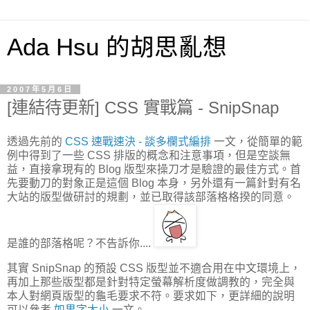
Ada Hsu 的胡思亂想
2007年5月6日
[連結待更新] CSS 實戰篇 - SnipSnap
透過先前的
CSS 速戰速決 - 談多欄式編排
一文，從簡單的範
例中得到了一些 CSS 排版的概念和注意事項，但是空談無
益，直接拿現有的 Blog 版型來操刀才是驗證的最佳方式。首
先要動刀的對象正是這個 Blog 本身，另外還有一篇針對有名
大站的版型做研討的規劃，並已取得該部落格格揆的同意。
是誰的部落格呢？不告訴你....
其實 SnipSnap 的預設 CSS 版型並不適合用在中文環境上，
再加上那些版型都是針對特定螢幕解析度做調教的，完全與
本人對網頁版型的龜毛要求不符。要求如下，更詳細的說明
可以參考
如果字太小
一文。