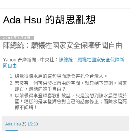
Ada Hsu 的胡思亂想
2005年7月8日
陳總統：願犧牲國家安全保障新聞自由
Yahoo!奇摩新聞 - 中央社：
陳總統：願犧牲國家安全保障新
聞自由
總覺得陳水扁的這句場面話會害死全台灣人。
若沒有一個可供發揮自由的空間，就只剩下禁錮。國家
即亡，還能向誰爭自由？
以前覺得李登輝喜歡亂放話，只是沒想到陳水扁更勝於
藍！糟糕的是李登輝會對自己的話做修正；而陳水扁死
都不認錯！
Ada Hsu
於
15:39