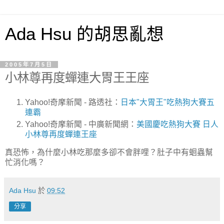
Ada Hsu 的胡思亂想
2005年7月5日
小林尊再度蟬連大胃王王座
Yahoo!奇摩新聞 - 路透社：
日本"大胃王"吃熱狗大賽五
連霸
Yahoo!奇摩新聞 - 中廣新聞網：
美國慶吃熱狗大賽 日人
小林尊再度蟬連王座
真恐怖，為什麼小林吃那麼多卻不會胖哩？肚子中有蛔蟲幫
忙消化嗎？
Ada Hsu
於
09:52
分享