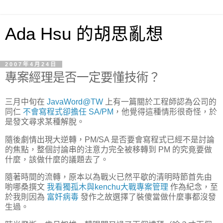
Ada Hsu 的胡思亂想
2007年4月24日
專案經理是否一定要懂技術？
三月中旬在
JavaWord@TW
上有一篇關於工程師認為公司的
同仁
不會寫程式卻擔任 SA/PM
，他覺得這種情形很奇怪，於
是發文尋求某種解脫。
隨後劇情出現大逆轉，PM/SA 是否要會寫程式已經不是討論
的焦點，整個討論串的注意力完全被移轉到 PM 的究竟要做
什麼，該做什麼的議題去了。
隨著時間的流轉，原本以為戰火已然平歇的清明時節首先由
喲哪桑撰文
我看獨孤木與kenchu大戰專案管理
作為紀念，至
於我則因為
富奸病毒
發作之故選擇了裝傻當做什麼事都沒發
生過。