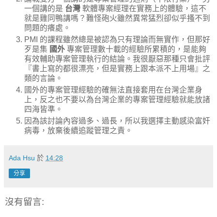
一個講的是
台灣
軟體專案經理在實務上的體驗，這不
就是雞同鴨講嗎？難怪砲火雖然異常猛烈卻似乎搔不到
問題的癢處。
PMI 的課程雖然總是被認為只有理論而無實作，但那好
歹是集
國外
專案管理數十載的經驗所累積的，是能夠
有效輔助專案管理執行的結論。我很厭惡那種只會批評
『書上寫的都很漂亮，但是實務上跟本派不上用場』之
類的言論。
國外的專案管理經驗的確無法直接套用在台灣企業身
上，反之也不要以為台灣企業的專案管理經驗就能放諸
四海皆準。
因為該討論內容過多、過長，所以我選擇主動感染富奸
病毒，放棄後續追蹤管理之責。
Ada Hsu
於
14:28
分享
沒有留言: