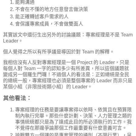
能夠溝通
不會在不懂的地方任意發言做決策
能正確轉述客戶需求的人
會保護專案成員，不會做雙面人
其實該文中還衍生出另外的討論議題：專案經理是不是 Team
Leader。
個人覺得之所以有所爭議是導因於對 Team 的解釋。
我相信沒有人反對專案經理是一個 Project 的 Leader，只是
每個人對 Team 一字的認知多少有所差異，所以這個議題就
變成另一個羅生門囉！不過個人的看法是：正如總統是全民
的總統一般，專案經理也必須是整個專案的 Leader 而非只是
某個小組（非限技術類小組）的 Leader。
其他看法：
專案經理的任務是要讓專案得以依時、依質且在預算限
制內執行完畢。那些什麼計劃、決策、人力管理之類的
事情統統都只是為了達成此目的所必須執行的工作。我
不覺得在那邊爭論那個工作最重要有什麼意義可言。
論戰雙方一個講的是專案管理的通則（不限行業），另