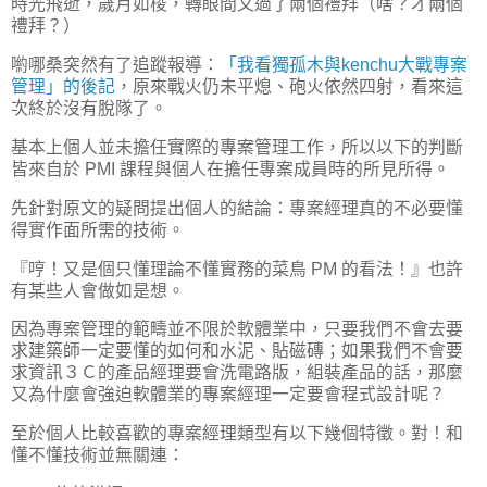
時光飛逝，歲月如梭，轉眼間又過了兩個禮拜（啥？才兩個
禮拜？）
喲哪桑突然有了追蹤報導：
「我看獨孤木與kenchu大戰專案
管理」的後記
，原來戰火仍未平熄、砲火依然四射，看來這
次終於沒有脫隊了。
基本上個人並未擔任實際的專案管理工作，所以以下的判斷
皆來自於 PMI 課程與個人在擔任專案成員時的所見所得。
先針對原文的疑問提出個人的結論：專案經理真的不必要懂
得實作面所需的技術。
『哼！又是個只懂理論不懂實務的菜鳥 PM 的看法！』也許
有某些人會做如是想。
因為專案管理的範疇並不限於軟體業中，只要我們不會去要
求建築師一定要懂的如何和水泥、貼磁磚；如果我們不會要
求資訊３Ｃ的產品經理要會洗電路版，組裝產品的話，那麼
又為什麼會強迫軟體業的專案經理一定要會程式設計呢？
至於個人比較喜歡的專案經理類型有以下幾個特徵。對！和
懂不懂技術並無關連：