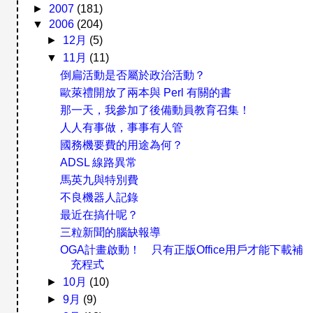
►
2007
(181)
▼
2006
(204)
►
12月
(5)
▼
11月
(11)
倒扁活動是否屬於政治活動？
歐萊禮開放了兩本與 Perl 有關的書
那一天，我參加了後備動員教育召集！
人人有事做，事事有人管
國務機要費的用途為何？
ADSL 線路異常
馬英九與特別費
不良機器人記錄
最近在搞什呢？
三粒新聞的腦缺報導
OGA計畫啟動！ 只有正版Office用戶才能下載補
充程式
►
10月
(10)
►
9月
(9)