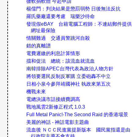
微軟捐軟體 今起申請
楊儒門：判決結果是懲罰弱勢 日後無法反抗
羅氏藥廠還要考慮 瑞樂沙待命
發現假eBAY 台籍電腦工程師：不連結郵件提供
網址最保險
情關難過 交通員警跳河自殺
錯的真離譜
電費遲繳的利息計算情形
擋和促法 總統：該流血就流血
南韓排除APEC台灣代表為政治人物方針
將領要選民反制反軍購 立委砲轟不中立
日相小泉今參拜靖國神社 執政來第五次
機戰未來
電總決議市話接續費調高
戰地風雲2新修正程式 1.0.3
Full Metal Panic!-The Second Raid 的香港場景
美麗的神話 - 神話電影主題曲
流血後 ＮＣＣ民進黨提新版本 國民黨指還是由
行政院主導不會支持