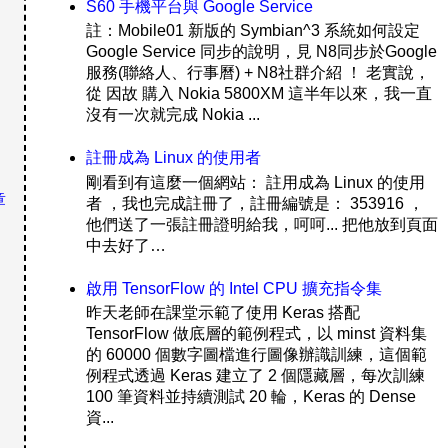
S60 手機平台與 Google Service
註：Mobile01 新版的 Symbian^3 系統如何設定
Google Service 同步的說明，見 N8同步於Google
服務(聯絡人、行事曆) + N8社群介紹 ！ 老實說，
從 因故 購入 Nokia 5800XM 這半年以來，我一直
沒有一次就完成 Nokia ...
註冊成為 Linux 的使用者
剛看到有這麼一個網站： 註用成為 Linux 的使用
章
者 ，我也完成註冊了，註冊編號是： 353916 ，
他們送了一張註冊證明給我，呵呵... 把他放到頁面
中去好了…
啟用 TensorFlow 的 Intel CPU 擴充指令集
昨天老師在課堂示範了使用 Keras 搭配
TensorFlow 做底層的範例程式，以 minst 資料集
的 60000 個數字圖檔進行圖像辦識訓練，這個範
例程式透過 Keras 建立了 2 個隱藏層，每次訓練
100 筆資料並持續測試 20 輪，Keras 的 Dense
資...