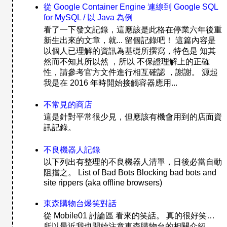
從 Google Container Engine 連線到 Google SQL
for MySQL / 以 Java 為例
看了一下發文記錄，這應該是此格在停業六年後重
新生出來的文章，就... 留個記錄吧！ 這篇內容是
以個人已理解的資訊為基礎所撰寫，特色是 知其
然而不知其所以然 ，所以 不保證理解上的正確
性，請參考官方文件進行相互確認 ，謝謝。 源起
我是在 2016 年時開始接觸容器應用...
不常見的商店
這是針對平常很少見，但應該有機會用到的店面資
訊記錄。
不良機器人記錄
以下列出有整理的不良機器人清單，日後必當自動
阻擋之。 List of Bad Bots Blocking bad bots and
site rippers (aka offline browsers)
東森購物台爆笑對話
從 Mobile01 討論區 看來的笑話。 真的很好笑…
所以最近我也開始注意東森購物台的相關介紹…