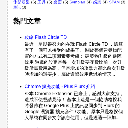
休閒娛樂
(6)
工具
(5)
桌面
(5)
Symbian
(4)
娛樂
(4)
SPAM
(3)
遊記
(3)
熱門文章
攻略 Flash Circle TD
最近一星期很努力的在玩 Flash Circle TD ，總算
有了一個可以接受的成果了。 關於整個建築物配
置的方式有二項因素要考慮： 建築物升級的邊際
效用 遊戲的設定是每一次升級要花費比前一次升
級所需費用為高，但是增加的攻擊力卻比前次升級
時增加的還要少，屬於邊際效用遞減的情形...
Chrome 擴充功能 - Plus Plurk 介紹
※本 Chrome Extension 已廢止，感謝大家支持，
造成不便懇請見諒！ 基本上這是一個協助格揆我
將發佈在 Google Plus 上的訊息同步到 Plurk 的
Google 瀏覽器 擴充套件 / 功能。原本只是格揆個
人單純在同步文字訊息使用，但是經過一陣加...