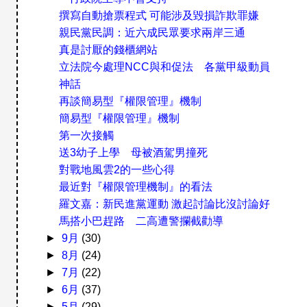
撰寫自動搶票程式 可能涉及毀損詐欺罪嫌
親民黨民調：近六成民眾要求兩岸三通
真是討厭的錢櫃網站
立法院今處理NCC與和促法 各黨甲級動員
神話
再談簡易型『權限管理』機制
簡易型『權限管理』機制
第一次接觸
送3幼子上學 母被酒駕男撞死
對戰地風雲2的一些心得
最近對『權限管理機制』的看法
羅文嘉：新民進黨運動 激起討論比沒討論好
馬搭小巴趕路 二高遭警攔截勸導
►
9月
(30)
►
8月
(24)
►
7月
(22)
►
6月
(37)
►
5月
(29)