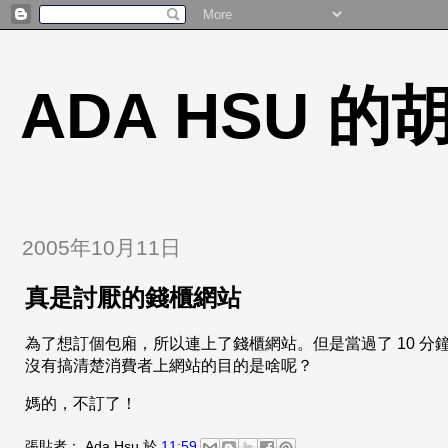
ADA HSU 
2005年10月11日
真是討厭的錢櫃網站
為了想訂個包廂，所以連上了錢櫃網站。但是當過了 10 分鐘
沒有搞清楚消費者上網站的目的是啥呢？
媽的，不訂了！
張貼者：
Ada Hsu
於
11:59