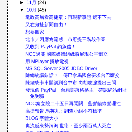
►
11月
(24)
▼
10月
(45)
黨政高層看高捷案：再現新事證 選不下去
又在鬼扯新聞自由！
想要搬家
北市／因應禽流感 市府提三階段作業
又收到 PayPal 釣魚信！
NCC過關 國際媒體組織盼展現公平獨立
用 MPlayer 播放電視
MS SQL Server 2005 JDBC Driver
陳總統講錯話？ 傳巴拿馬國會要求台巴斷交
陳總統卡車開講到台中市 向胡志強提出三問
發現假 PayPal 台籍部落格格主：確認網站網址
免受騙
NCC案立院二十五日再闖關 藍營籲綠營理性
高捷報告 馬英九：調查小組不符標準
BLOG 字體大小
禽流感來勢洶洶 世衛：至少兩百萬人死亡