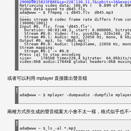
2900D9B15823FB8E&ip=220.130.11.7&ipbits=16&expi
Retrieving video data: 100.0% (   8.89M of 8.89M
Video data saved to d845.flv

ada@www ~ $ ffmpeg -i d845.flv  d845.mp3

....

Seems stream 0 codec frame rate differs from con
(30000/1001)

Input #0, flv, from 'd845.flv':

  Duration: 00:03:48.3, start: 0.000000, bitrate: 8 kb/s

  Stream #0.0: Video: flv, yuv420p, 320x240, 29.97 fps(r)

  Stream #0.1: Audio: mp3, 22050 Hz, mono, 8 kb/s

Output #0, mp3, to 'd845.mp3':

  Stream #0.0: Audio: libmp3lame, 22050 Hz, mono, 64 kb/s

Stream mapping:

  Stream #0.1 -> #0.0

Press [q] to stop encoding

size=    1785kB time=228.4 bitrate=  64.0kbits/s
video:0kB audio:1784kB global headers:0kB muxin
或者可以利用 mplayer 直接匯出聲音檔
ada@www ~ $ mplayer -dumpaudio -dumpfile mplaye
兩種方式所生成的聲音檔案大小會不太一樣，格式似乎也不
ada@www ~ $ ls -al *.mp3
