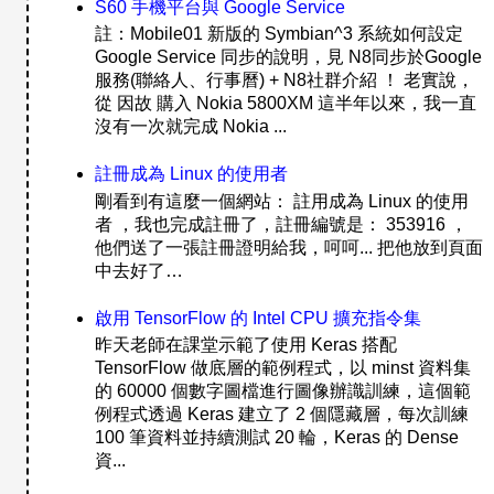
S60 手機平台與 Google Service
註：Mobile01 新版的 Symbian^3 系統如何設定
Google Service 同步的說明，見 N8同步於Google
服務(聯絡人、行事曆) + N8社群介紹 ！ 老實說，
從 因故 購入 Nokia 5800XM 這半年以來，我一直
沒有一次就完成 Nokia ...
註冊成為 Linux 的使用者
剛看到有這麼一個網站： 註用成為 Linux 的使用
者 ，我也完成註冊了，註冊編號是： 353916 ，
他們送了一張註冊證明給我，呵呵... 把他放到頁面
中去好了…
啟用 TensorFlow 的 Intel CPU 擴充指令集
昨天老師在課堂示範了使用 Keras 搭配
TensorFlow 做底層的範例程式，以 minst 資料集
的 60000 個數字圖檔進行圖像辦識訓練，這個範
例程式透過 Keras 建立了 2 個隱藏層，每次訓練
100 筆資料並持續測試 20 輪，Keras 的 Dense
資...