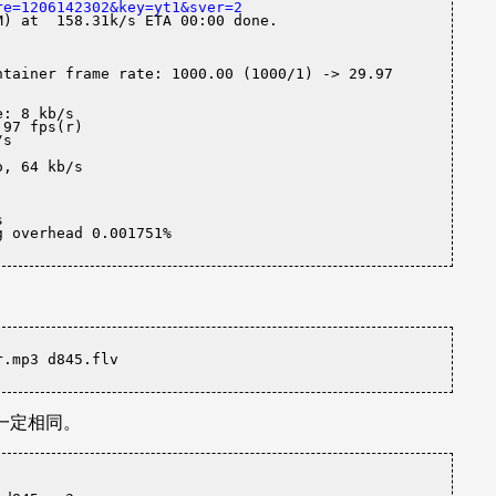
re=1206142302&key=yt1&sver=2
) at  158.31k/s ETA 00:00 done.

tainer frame rate: 1000.00 (1000/1) -> 29.97 
    

g overhead 0.001751%
r.mp3 d845.flv
一定相同。