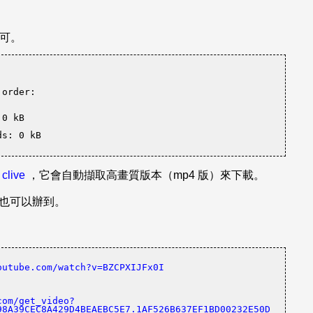
可。
 order:
 0 kB
ds: 0 kB
擇
clive
，它會自動擷取高畫質版本（mp4 版）來下載。
r 也可以辦到。
outube.com/watch?v=BZCPXIJFx0I
com/get_video?
98A39CEC8A429D4BEAEBC5E7.1AF526B637EF1BD00232E50D