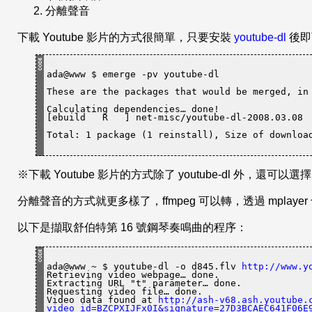
分離聲音
下載 Youtube 影片的方式很簡單，只要安裝
youtube-dl
後即
ada@www $ emerge -pv youtube-dl
These are the packages that would be merged, in
Calculating dependencies… done!

[ebuild   R   ] net-misc/youtube-dl-2008.03.08 
Total: 1 
package
 (1 reinstall), Size of downloa
※下載 Youtube 影片的方式除了 youtube-dl 外，還可以選
分離聲音的方式就更多樣了，ffmpeg 可以轉，透過 mplaye
以下是擷取舒伯特第 16 號鋼琴奏鳴曲的程序：
ada@www ~ $ youtube-dl -o d845.flv 
http://www.y
Retrieving video webpage… done.

Extracting URL 
"t"
 parameter… done.

Requesting video file… done.

Video data found at 
http://ash-v68.ash.youtube.
video_id=BZCPXIJFx0I&signature=27D3BCAEC641F06E