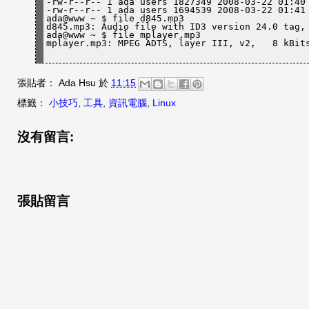
-rw-r--r-- 1 ada users 1827349 2008-03-22 01:40 
-rw-r--r-- 1 ada users 1694539 2008-03-22 01:41 
ada@www ~ $ file d845.mp3 

d845.mp3: Audio file with ID3 version 24.0 tag, 
ada@www ~ $ file mplayer.mp3 

mplayer.mp3: MPEG ADTS, layer III, v2,   8 kBit
張貼者：
Ada Hsu
於
11:15
標籤：
小技巧
,
工具
,
資訊電腦
,
Linux
沒有留言:
張貼留言