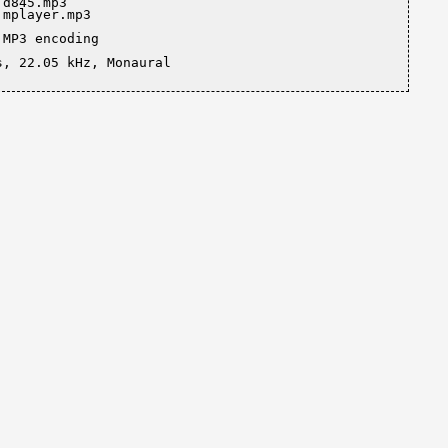
d845.mp3

mplayer.mp3

MP3 encoding

s, 22.05 kHz, Monaural