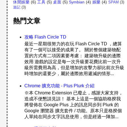
休閒娛樂
(6)
工具
(5)
桌面
(5)
Symbian
(4)
娛樂
(4)
SPAM
(3)
遊記
(3)
熱門文章
攻略 Flash Circle TD
最近一星期很努力的在玩 Flash Circle TD ，總算
有了一個可以接受的成果了。 關於整個建築物配
置的方式有二項因素要考慮： 建築物升級的邊際
效用 遊戲的設定是每一次升級要花費比前一次升
級所需費用為高，但是增加的攻擊力卻比前次升級
時增加的還要少，屬於邊際效用遞減的情形...
Chrome 擴充功能 - Plus Plurk 介紹
※本 Chrome Extension 已廢止，感謝大家支持，
造成不便懇請見諒！ 基本上這是一個協助格揆我
將發佈在 Google Plus 上的訊息同步到 Plurk 的
Google 瀏覽器 擴充套件 / 功能。原本只是格揆個
人單純在同步文字訊息使用，但是經過一陣加...