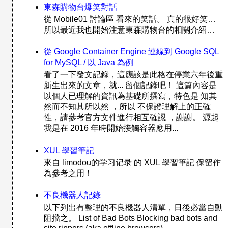
東森購物台爆笑對話
從 Mobile01 討論區 看來的笑話。 真的很好笑…
所以最近我也開始注意東森購物台的相關介紹…
從 Google Container Engine 連線到 Google SQL
for MySQL / 以 Java 為例
看了一下發文記錄，這應該是此格在停業六年後重
新生出來的文章，就... 留個記錄吧！ 這篇內容是
以個人已理解的資訊為基礎所撰寫，特色是 知其
然而不知其所以然 ，所以 不保證理解上的正確
性，請參考官方文件進行相互確認 ，謝謝。 源起
我是在 2016 年時開始接觸容器應用...
XUL 學習筆記
來自 limodou的学习记录 的 XUL 學習筆記 保留作
為參考之用！
不良機器人記錄
以下列出有整理的不良機器人清單，日後必當自動
阻擋之。 List of Bad Bots Blocking bad bots and