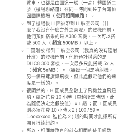
覽車，也都是由國道一號（一高）轉國道二
號（機場聯絡道）在同一時間到達了台灣桃
園國際機場（
使用相同線路
）。
到了機場後 H 團被帶到 H 航空公司（什
麼？我沒有什麼言外之意喔）的登機門前，
他們預計搭乘的是 A380 客機，一次可以搭
載 500 人（
頻寬 500MB
）以上。
T 團則被 帶到 T 航空公司（我真的沒有隱射
什麼）的登機門前，他們預計搭乘的是
DHC8-300 客機，一次最多只能搭載 5x 人
（
頻寬 5xMB
）。（雖然一個是噴射機，
另一個是螺旋槳飛機，但此處假定他們的速
度是一樣的）。
很顯然的，H 團成員全數上了飛機並直飛紐
約，總計花費 10 小時（單趟所需時間，此
為隨便決定之假設值） x 1 趟 ；而 T 團成員
則必須花費 10 小時 x 2 ( 100 / 59 =
1.ooxxxxoo, 進位為 2 ) 趟的時間才能讓所有
團員抵達紐約。
所以，相同線路真的就有相同的使用經驗