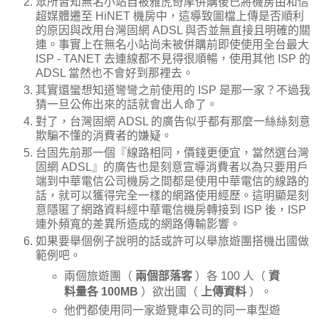
眾所皆知無名小站自被雅虎奇摩併購後已將機房由和信
超媒體遷至 HiNET 機房中，這導致圖檔上傳是否順利
的原因與改用台灣固網 ADSL 與否並無直接且明確的關
連。事實上在無名小站尚未被併購前即使使用全台最大
ISP - TANET 去連線都不見得很順暢，使用其他 ISP 的
ADSL 當然也不會好到那裡去。
其實還蠻想知道彎彎之前使用的 ISP 是那一家？不過我
猜一旦公佈出來的話就會出人命了。
對了，台灣固網 ADSL 的廣告似乎都有那麼一絲絲刻意
欺騙不懂的消費者的嫌疑。
台固先前那一個『線路相同，價錢更便宜，當然選台灣
固網 ADSL』的廣告也是刻意宣導消費者以為只要用戶
端到中華電信公司機房之間都是使用中華電信的線路的
話，就可以獲得完全一樣的網路使用經歷。這明顯是刻
意隱匿了網路資料經中華電信機房轉接到 ISP 後，ISP
連外頻寬的差異所造成的網路傳輸影響。
如果要舉個例子說明的話或許可以舉旅遊團搭機出國做
範例吧。
兩個旅遊團（
兩個部落客
）各 100 人（
資
料量各 100MB
）欲出國（
上傳資料
）。
他們都使用同一家遊覽車公司的同一車型遊