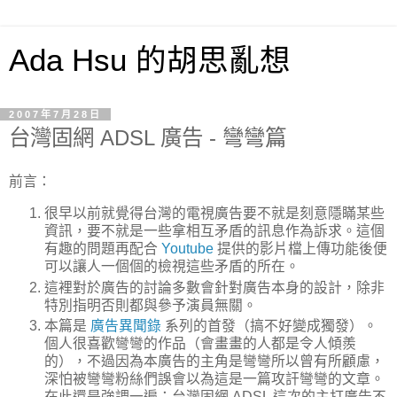
Ada Hsu 的胡思亂想
2007年7月28日
台灣固網 ADSL 廣告 - 彎彎篇
前言：
很早以前就覺得台灣的電視廣告要不就是刻意隱瞞某些
資訊，要不就是一些拿相互矛盾的訊息作為訴求。這個
有趣的問題再配合
Youtube
提供的影片檔上傳功能後便
可以讓人一個個的檢視這些矛盾的所在。
這裡對於廣告的討論多數會針對廣告本身的設計，除非
特別指明否則都與參予演員無關。
本篇是
廣告異聞錄
系列的首發（搞不好變成獨發）。
個人很喜歡彎彎的作品（會畫畫的人都是令人傾羨
的），不過因為本廣告的主角是彎彎所以曾有所顧慮，
深怕被彎彎粉絲們誤會以為這是一篇攻訐彎彎的文章。
在此還是強調一遍：台灣固網 ADSL 這次的主打廣告不