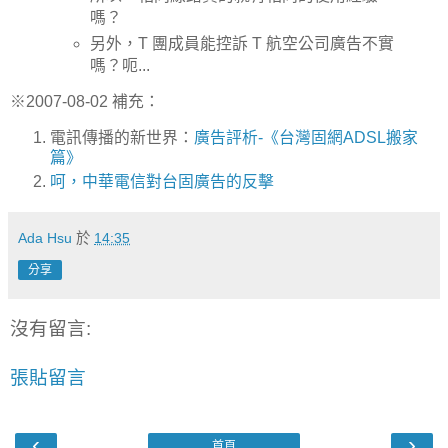
嗎？
另外，T 團成員能控訴 T 航空公司廣告不實
嗎？呃...
※2007-08-02 補充：
電訊傳播的新世界：
廣告評析-《台灣固網ADSL搬家
篇》
呵，
中華電信對台固廣告的反擊
Ada Hsu
於
14:35
分享
沒有留言:
張貼留言
‹
›
首頁