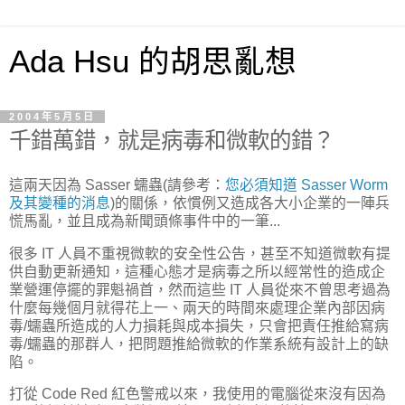
Ada Hsu 的胡思亂想
2004年5月5日
千錯萬錯，就是病毒和微軟的錯？
這兩天因為 Sasser 蠕蟲(請參考：
您必須知道 Sasser Worm
及其變種的消息
)的關係，依慣例又造成各大小企業的一陣兵
慌馬亂，並且成為新聞頭條事件中的一筆...
很多 IT 人員不重視微軟的安全性公告，甚至不知道微軟有提
供自動更新通知，這種心態才是病毒之所以經常性的造成企
業營運停擺的罪魁禍首，然而這些 IT 人員從來不曾思考過為
什麼每幾個月就得花上一、兩天的時間來處理企業內部因病
毒/蠕蟲所造成的人力損耗與成本損失，只會把責任推給寫病
毒/蠕蟲的那群人，把問題推給微軟的作業系統有設計上的缺
陷。
打從 Code Red 紅色警戒以來，我使用的電腦從來沒有因為