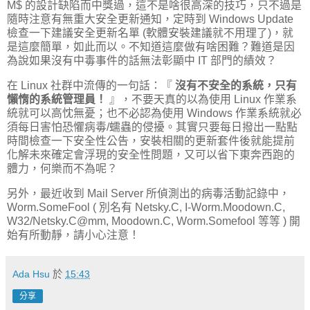
M$ 的設計缺陷而中獎過，這不是啥很高深的技巧，只不過是
隨時注意有無重大安全更新通知，定時到 Windows Update
檢查一下建議安全更新名單 (軟體安裝建議就不用理了)，就
是這麼簡單，如此而以。不知道這麼做有啥困難？難道是因
為說如果沒有中毒事件的話無法彰顯中 IT 部門的績效？
在 Linux 社群中流傳的一句話：『
沒有不安全的系統，只有
懶惰的系統管理員！
』，不要天真的以為使用 Linux 作業系
統就可以高忱無憂；也不必認為使用 Windows 作業系統就必
須每日害怕恐懼病毒/蠕蟲的侵擾。其實只要每日撥出一點點
時間檢查一下安全性公告，安裝相關的更新套件後就能提前
化解未來確定會浮現的安全性問題，又可以省下東奔西跑的
體力，何樂而不為呢？
另外，最近收到 Mail Server 所偵測出的病毒活動記錄中，
Worm.SomeFool ( 別名有 Netsky.C, I-Worm.Moodown.C,
W32/Netsky.C@mm, Moodown.C, Worm.Somefool 等等 ) 開
始有所動靜，請小心注意！
Ada Hsu
於
15:43
分享