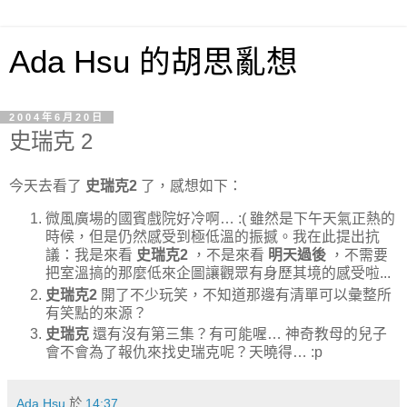
Ada Hsu 的胡思亂想
2004年6月20日
史瑞克 2
今天去看了
史瑞克2
了，感想如下：
微風廣場的國賓戲院好冷啊… :( 雖然是下午天氣正熱的
時候，但是仍然感受到極低溫的振撼。我在此提出抗
議：我是來看
史瑞克2
，不是來看
明天過後
，不需要
把室溫搞的那麼低來企圖讓觀眾有身歷其境的感受啦...
史瑞克2
開了不少玩笑，不知道那邊有清單可以彙整所
有笑點的來源？
史瑞克
還有沒有第三集？有可能喔… 神奇教母的兒子
會不會為了報仇來找史瑞克呢？天曉得… :p
Ada Hsu
於
14:37