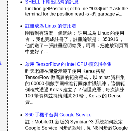
SHELL 下輸出貼齊的訊息
function getPosition { echo -ne "\033[6n" # ask the
terminal for the position read -s -d\[ garbage #...
註冊成為 Linux 的使用者
剛看到有這麼一個網站： 註用成為 Linux 的使用
者 ，我也完成註冊了，註冊編號是： 353916 ，
他們送了一張註冊證明給我，呵呵... 把他放到頁面
中去好了…
章
啟用 TensorFlow 的 Intel CPU 擴充指令集
昨天老師在課堂示範了使用 Keras 搭配
TensorFlow 做底層的範例程式，以 minst 資料集
的 60000 個數字圖檔進行圖像辦識訓練，這個範
例程式透過 Keras 建立了 2 個隱藏層，每次訓練
100 筆資料並持續測試 20 輪，Keras 的 Dense
資...
S60 手機平台與 Google Service
註：Mobile01 新版的 Symbian^3 系統如何設定
Google Service 同步的說明，見 N8同步於Google