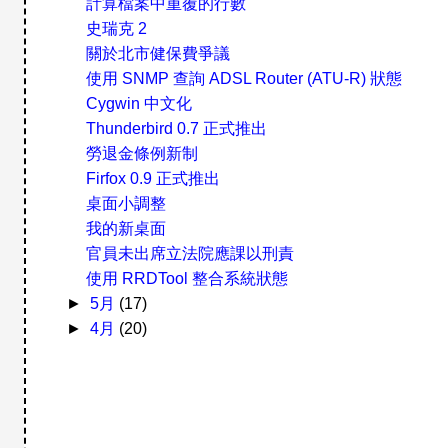
計算檔案中重覆的行數
史瑞克 2
關於北市健保費爭議
使用 SNMP 查詢 ADSL Router (ATU-R) 狀態
Cygwin 中文化
Thunderbird 0.7 正式推出
勞退金條例新制
Firfox 0.9 正式推出
桌面小調整
我的新桌面
官員未出席立法院應課以刑責
使用 RRDTool 整合系統狀態
►
5月
(17)
►
4月
(20)