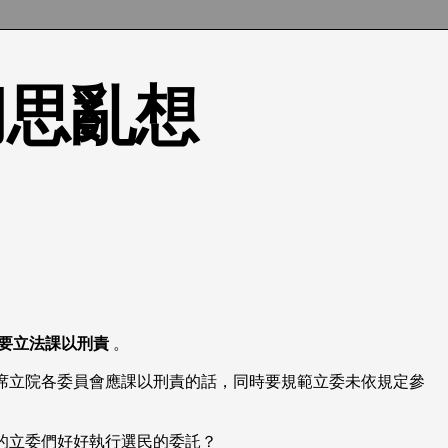
的胡思亂想
要立法課以刑責
。
席立院各委員會應課以刑責的話，同時要規範立委未依規定參
的立委們好好執行選民的委託？