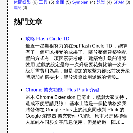
休閒娛樂
(6)
工具
(5)
桌面
(5)
Symbian
(4)
娛樂
(4)
SPAM
(3)
遊記
(3)
熱門文章
攻略 Flash Circle TD
最近一星期很努力的在玩 Flash Circle TD ，總算
有了一個可以接受的成果了。 關於整個建築物配
置的方式有二項因素要考慮： 建築物升級的邊際
效用 遊戲的設定是每一次升級要花費比前一次升
級所需費用為高，但是增加的攻擊力卻比前次升級
時增加的還要少，屬於邊際效用遞減的情形...
Chrome 擴充功能 - Plus Plurk 介紹
※本 Chrome Extension 已廢止，感謝大家支持，
造成不便懇請見諒！ 基本上這是一個協助格揆我
將發佈在 Google Plus 上的訊息同步到 Plurk 的
Google 瀏覽器 擴充套件 / 功能。原本只是格揆個
人單純在同步文字訊息使用，但是經過一陣加...