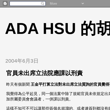
ADA HSU 
2004年6月3日
官員未出席立法院應課以刑責
昨天有個新聞
王金平打算立法對未出席立法質詢的官員覺得
我覺得為公平起見，同一個法案中除了規範官員未依規定出
加所屬委員會會議者，一併課以刑責。
這樣不知可不可以讓那些簽個名就溜的、或者連簽到都沒有