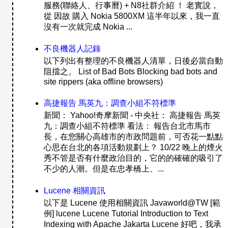
服務(聯絡人、行事曆) + N8社群介紹 ！ 老實說，
從 因故 購入 Nokia 5800XM 這半年以來，我一直
沒有一次就完成 Nokia ...
不良機器人記錄
以下列出有整理的不良機器人清單，日後必當自動
阻擋之。 List of Bad Bots Blocking bad bots and
site rippers (aka offline browsers)
高捷報告 馬英九：調查小組不符標準
新聞： Yahoo!奇摩新聞 - 中央社： 高捷報告 馬英
九：調查小組不符標準 看法： 報告台北市馬市
長，在您關心高雄市的市政問題前，可否花一點點
心思在台北的各項活動規劃上？ 10/22 晚上的煙火
秀不管是否有什麼政治目的，它的的確確的吸引了
不少的人潮。但是在忠孝橋上、...
Lucene 相關資訊
以下是 Lucene 使用相關資訊 Javaworld@TW [範
例] lucene Lucene Tutorial Introduction to Text
Indexing with Apache Jakarta Lucene 好吧，我承