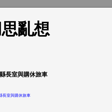
的胡思亂想
潢縣長室與購休旅車
縣長室與購休旅車