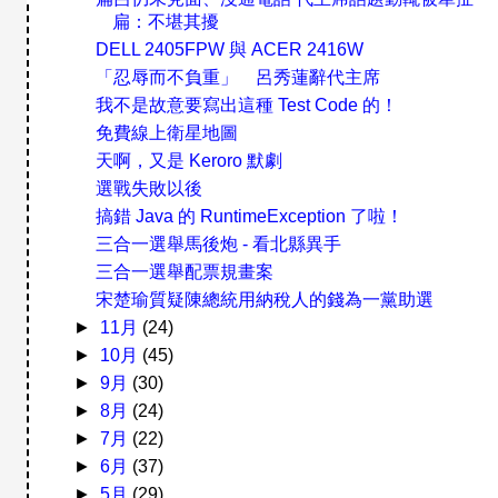
扁：不堪其擾
DELL 2405FPW 與 ACER 2416W
「忍辱而不負重」 呂秀蓮辭代主席
我不是故意要寫出這種 Test Code 的！
免費線上衛星地圖
天啊，又是 Keroro 默劇
選戰失敗以後
搞錯 Java 的 RuntimeException 了啦！
三合一選舉馬後炮 - 看北縣異手
三合一選舉配票規畫案
宋楚瑜質疑陳總統用納稅人的錢為一黨助選
►
11月
(24)
►
10月
(45)
►
9月
(30)
►
8月
(24)
►
7月
(22)
►
6月
(37)
►
5月
(29)