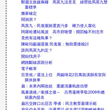
鄭麗文政媒兩棲 馬英九沒意見 綠營批馬英九雙
重標準
搬家確定
鬧洞房？
馬英九：民進黨賄選貪污多 權力使人腐化
阿羅哈遷站風波 高市府嗆聲：開罰輪不到北市
竟然有這種鳥事？
陳歐珀籲扁退黨 民進黨：無助選後檢討
誰與馬英九約定？
開始找房子
網路斷線原因分析
電子帳單
百里侯／還沒上任 周錫瑋花2百萬裝潢縣長室與
購休旅車
扁：未來內閣改組 重建清廉執政信譽
風暴過後／衝撞之後～ 呂秀蓮將爭取2008年總
統黨內提名
扁呂交鋒口出惡言 學者：民主教育最壞示範
扁呂仍未見面、沒通電話 代主席話題動輒被牽扯