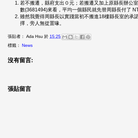
若不搬遷，縣府支出０元；若搬遷又加上原縣長辦公
數(3681494)來看，平均一個縣民就先替周縣長付了 NT$
雖然我覺得周縣長以實踐當初不搬進18樓縣長室的承
擇，旁人無從置喙。
張貼者：
Ada Hsu
於
15:25
標籤：
News
沒有留言:
張貼留言