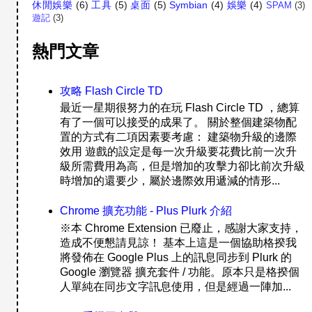
休閒娛樂
(6)
工具
(5)
桌面
(5)
Symbian
(4)
娛樂
(4)
SPAM
(3)
遊記
(3)
熱門文章
攻略 Flash Circle TD
最近一星期很努力的在玩 Flash Circle TD ，總算
有了一個可以接受的成果了。 關於整個建築物配
置的方式有二項因素要考慮： 建築物升級的邊際
效用 遊戲的設定是每一次升級要花費比前一次升
級所需費用為高，但是增加的攻擊力卻比前次升級
時增加的還要少，屬於邊際效用遞減的情形...
Chrome 擴充功能 - Plus Plurk 介紹
※本 Chrome Extension 已廢止，感謝大家支持，
造成不便懇請見諒！ 基本上這是一個協助格揆我
將發佈在 Google Plus 上的訊息同步到 Plurk 的
Google 瀏覽器 擴充套件 / 功能。原本只是格揆個
人單純在同步文字訊息使用，但是經過一陣加...