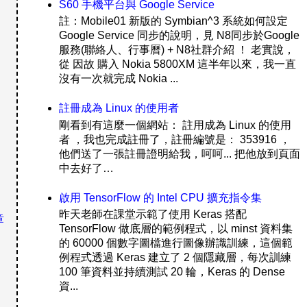
S60 手機平台與 Google Service
註：Mobile01 新版的 Symbian^3 系統如何設定
Google Service 同步的說明，見 N8同步於Google
服務(聯絡人、行事曆) + N8社群介紹 ！ 老實說，
從 因故 購入 Nokia 5800XM 這半年以來，我一直
沒有一次就完成 Nokia ...
註冊成為 Linux 的使用者
剛看到有這麼一個網站： 註用成為 Linux 的使用
者 ，我也完成註冊了，註冊編號是： 353916 ，
他們送了一張註冊證明給我，呵呵... 把他放到頁面
中去好了…
啟用 TensorFlow 的 Intel CPU 擴充指令集
昨天老師在課堂示範了使用 Keras 搭配
章
TensorFlow 做底層的範例程式，以 minst 資料集
的 60000 個數字圖檔進行圖像辦識訓練，這個範
例程式透過 Keras 建立了 2 個隱藏層，每次訓練
100 筆資料並持續測試 20 輪，Keras 的 Dense
資...