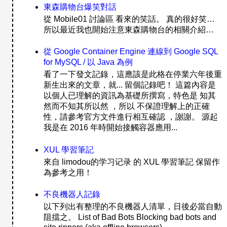
東森購物台爆笑對話
從 Mobile01 討論區 看來的笑話。 真的很好笑…
所以最近我也開始注意東森購物台的相關介紹…
從 Google Container Engine 連線到 Google SQL
for MySQL / 以 Java 為例
看了一下發文記錄，這應該是此格在停業六年後重
新生出來的文章，就... 留個記錄吧！ 這篇內容是
以個人已理解的資訊為基礎所撰寫，特色是 知其
然而不知其所以然 ，所以 不保證理解上的正確
性，請參考官方文件進行相互確認 ，謝謝。 源起
我是在 2016 年時開始接觸容器應用...
XUL 學習筆記
來自 limodou的学习记录 的 XUL 學習筆記 保留作
為參考之用！
不良機器人記錄
以下列出有整理的不良機器人清單，日後必當自動
阻擋之。 List of Bad Bots Blocking bad bots and