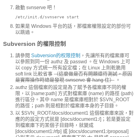
啟動 svnserve 吧！
/etc/init.d/svnserve start
如果是 Windows 平台的話，那檔案權限設定的部份可
以跳過。
Subversion 的權限控制
請參閱
Subversion的权限控制
，先讓所有的檔案庫可
以參照到同一份 authz 及 passwd 。在 Windows 上可
以 copy 方式統一所有設定檔；在 Linux 上則乾脆用
soft link 比較省事
（這麼做是否有問題還待測試，原因
是實際操作時總是發現 svnserve 會 hang 住）
。
authz 這個檔案的設定是為了賦予各檔案庫不同的權
限，以 [name:path] 方式對檔案庫 (name) 的路徑 (path)
進行區分。其中 name 是檔案庫相對於 $SVN_ROOT
的路徑；path 則是相對於檔案庫本身的子目錄。
以 $SVN_ROOT/docs/document1 這個檔案庫來說，對
應的的設定方式就是 [docs/document1:/]；若是要設定
到檔案庫下的某個子目錄時，就變成
[docs/document1:/rfp] 或 [docs/document1:/proposal]