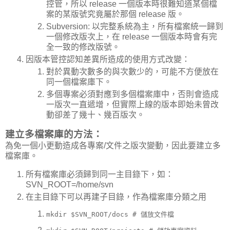
控管，所以 release 一個版本時很難知道某個檔
案的某版號究竟屬於那個 release 版。
Subversion: 以完整系統為主，所有檔案統一歸到
一個修改版次上，在 release 一個版本時會有完
全一致的修改版號。
因版本管控認知差異所造成的使用方式改變：
對於異動次數多的與次數少的，可能不方便放在
同一個檔案庫下。
多個專案必須對應到多個檔案庫中，否則會造成
一版次一直遞增，但實際上線的版本即始未曾改
動卻差了幾十、幾百版次。
建立多檔案庫的方法：
為免一個小更動造成各專案/文件之版次變動，因此要建立多
檔案庫。
所有檔案庫必須歸到同一主目錄下，如：
SVN_ROOT=/home/svn
在主目錄下可以再建子目錄，作為檔案庫分類之用
mkdir $SVN_ROOT/docs # 儲放文件檔