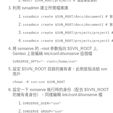
mkdir $SVN_ROOT/projects # 儲放專案資料
利用 svnadmin 建立所需檔案庫
svnadmin create $SVN_ROOT/docs/document1 
svnadmin create $SVN_ROOT/docs/document2 
svnadmin create $SVN_ROOT/projects/projec
svnadmin create $SVN_ROOT/projects/projec
將 svnserve 的 --root 參數指向 $SVN_ROOT 上,
Gentoo 上是編緝 /etc/conf.d/svnserve 這個檔
SVNSERVE_OPTS=
"--root=/home/svn"
設定 $SVN_ROOT 目錄的擁有者，此例是指派給 svn
用戶
chown -R svn:svn $SVN_ROOT
設定一下 svnserve 執行時的身份（配合 $SVN_ROOT
的擁有者身份），同樣編輯 /etc/conf.d/svnserve 檔
SVNSERVE_USER=
"svn"
SVNSERVE_GROUP=
"svn"