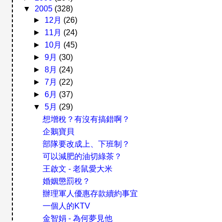
▼
2005
(328)
►
12月
(26)
►
11月
(24)
►
10月
(45)
►
9月
(30)
►
8月
(24)
►
7月
(22)
►
6月
(37)
▼
5月
(29)
想增稅？有沒有搞錯啊？
企鵝寶貝
部隊要改成上、下班制？
可以減肥的油切綠茶？
王啟文 - 老鼠愛大米
婚姻懲罰稅？
辦理軍人優惠存款續約事宜
一個人的KTV
金智娟 - 為何夢見他