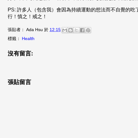
PS: 許多人（包含我）會因為持續運動的想法而不自覺的
行！慎之！戒之！
張貼者：
Ada Hsu
於
12:15
標籤：
Health
沒有留言:
張貼留言