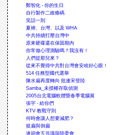
鄭智化 - 你的生日
自行製作二維條碼
笑話一則
夏褘、台灣、以及 WHA
中共持續打壓台灣中
原來硬碟還在保固期內
你常做心理測驗嗎？我沒有！
人們從那兒來？
從來不覺得中共對台灣會安啥好心眼！
514 任務型國代選舉
陳水扁再度轉向 批連宋登陸
Samba_未授權存取偵測
2005台北電腦軟體暨春季電腦展
張宇 - 給你們
KTV 教戰守則
何時會讓人想要減肥？
挺扁與倒扁
連胡會五共識與陸委會