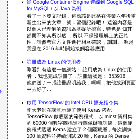
從 Google Container Engine 連線到 Google SQL
for MySQL / 以 Java 為例
看了一下發文記錄，這應該是此格在停業六年後重
新生出來的文章，就... 留個記錄吧！ 這篇內容是
以個人已理解的資訊為基礎所撰寫，特色是 知其
然而不知其所以然 ，所以 不保證理解上的正確
性，請參考官方文件進行相互確認 ，謝謝。 源起
我是在 2016 年時開始接觸容器應用...
註冊成為 Linux 的使用者
剛看到有這麼一個網站： 註用成為 Linux 的使用
者 ，我也完成註冊了，註冊編號是： 353916 ，
他們送了一張註冊證明給我，呵呵... 把他放到頁面
中去好了…
章
啟用 TensorFlow 的 Intel CPU 擴充指令集
昨天老師在課堂示範了使用 Keras 搭配
TensorFlow 做底層的範例程式，以 minst 資料集
的 60000 個數字圖檔進行圖像辦識訓練，這個範
例程式透過 Keras 建立了 2 個隱藏層，每次訓練
100 筆資料並持續測試 20 輪，Keras 的 Dense