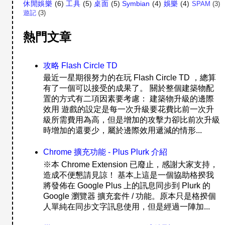
休閒娛樂
(6)
工具
(5)
桌面
(5)
Symbian
(4)
娛樂
(4)
SPAM
(3)
遊記
(3)
熱門文章
攻略 Flash Circle TD
最近一星期很努力的在玩 Flash Circle TD ，總算
有了一個可以接受的成果了。 關於整個建築物配
置的方式有二項因素要考慮： 建築物升級的邊際
效用 遊戲的設定是每一次升級要花費比前一次升
級所需費用為高，但是增加的攻擊力卻比前次升級
時增加的還要少，屬於邊際效用遞減的情形...
Chrome 擴充功能 - Plus Plurk 介紹
※本 Chrome Extension 已廢止，感謝大家支持，
造成不便懇請見諒！ 基本上這是一個協助格揆我
將發佈在 Google Plus 上的訊息同步到 Plurk 的
Google 瀏覽器 擴充套件 / 功能。原本只是格揆個
人單純在同步文字訊息使用，但是經過一陣加...