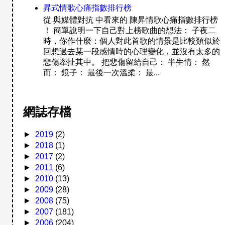
昇式情歌心痛指數排行榜
從 與媒體對抗 中看來的 陳昇情歌心痛指數排行榜
！ 簡單說明一下自己對上榜歌曲的想法： 子夜二
時，你作什麼：個人對此首歌的情景是比較類似於
回想過去某一段感情時的心理變化，並沒有太多的
悲傷牽扯其中。 把悲傷留給自己： 半生情： 然
而： 鏡子： 最後一次溫柔： 最...
網誌存檔
►
2019
(2)
►
2018
(1)
►
2017
(2)
►
2011
(6)
►
2010
(13)
►
2009
(28)
►
2008
(75)
►
2007
(181)
►
2006
(204)