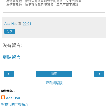
為何夢見他　那好久好久以前分手的男孩　又來到我夢中

Ada Hsu
於
00:01
分享
沒有留言:
張貼留言
‹
›
首頁
查看網路版
關於我自己
Ada Hsu
檢視我的完整簡介