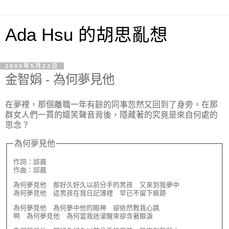
Ada Hsu 的胡思亂想
2005年5月22日
金智娟 - 為何夢見他
在夢裡，那個離職一年有餘的同事忽然又回到了身旁。在那
群女人們一貫的嬉笑聲音背後，隱藏著的究竟是來自何處的
思念？
為何夢見他
作詞：邱晨

作曲：邱晨
為何夢見他　那好久好久以前分手的男孩　又來到我夢中

為何夢見他　這男孩在我日記簿裡　早已不留下痕跡
為何夢見他　為何夢中他的眼神　卻依然教我心跳

啊　為何夢見他　為何當我迷濛醒來卻含著眼淚