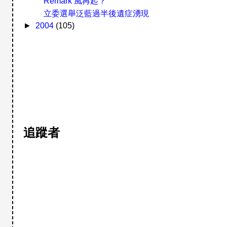
Remark 風再起？
立委選舉泛藍過半後遺症湧現
►
2004
(105)
追蹤者