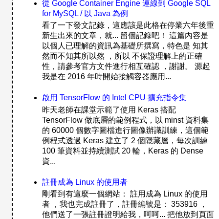
從 Google Container Engine 連線到 Google SQL
for MySQL / 以 Java 為例
看了一下發文記錄，這應該是此格在停業六年後重
新生出來的文章，就... 留個記錄吧！ 這篇內容是
以個人已理解的資訊為基礎所撰寫，特色是 知其
然而不知其所以然 ，所以 不保證理解上的正確
性，請參考官方文件進行相互確認 ，謝謝。 源起
我是在 2016 年時開始接觸容器應用...
啟用 TensorFlow 的 Intel CPU 擴充指令集
昨天老師在課堂示範了使用 Keras 搭配
TensorFlow 做底層的範例程式，以 minst 資料集
的 60000 個數字圖檔進行圖像辦識訓練，這個範
例程式透過 Keras 建立了 2 個隱藏層，每次訓練
100 筆資料並持續測試 20 輪，Keras 的 Dense
資...
註冊成為 Linux 的使用者
剛看到有這麼一個網站： 註用成為 Linux 的使用
者 ，我也完成註冊了，註冊編號是： 353916 ，
他們送了一張註冊證明給我，呵呵... 把他放到頁面