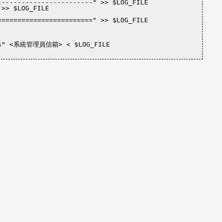
------------------------"
 >> $LOG_FILE

 >> $LOG_FILE

========================"
 >> $LOG_FILE

s"
 <系統管理員信箱> < $LOG_FILE