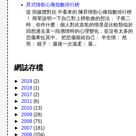
昇式情歌心痛指數排行榜
從 與媒體對抗 中看來的 陳昇情歌心痛指數排行榜
！ 簡單說明一下自己對上榜歌曲的想法： 子夜二
時，你作什麼：個人對此首歌的情景是比較類似於
回想過去某一段感情時的心理變化，並沒有太多的
悲傷牽扯其中。 把悲傷留給自己： 半生情： 然
而： 鏡子： 最後一次溫柔： 最...
網誌存檔
►
2019
(2)
►
2018
(1)
►
2017
(2)
►
2011
(6)
►
2010
(13)
►
2009
(28)
►
2008
(75)
►
2007
(181)
►
2006
(204)