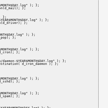
$MONTH$DAY.log"
 ); };

on(d_mail); };
 };

$YEAR$MONTH$DAY.log"
 ); };

n(d_driver); };
ONTH$DAY.log"
 ); };

_pop); };
$MONTH$DAY.log"
 ); };

d_cron); };
n/daemon-$YEAR$MONTH$DAY.log"
 ); };

estination( d_cron_daemon ); };
$MONTH$DAY.log"
 ); };

d_sshd); };
$MONTH$DAY.log"
 ); };

d_spam); };
/$YEAR$MONTH$DAY.log"
 ); };
