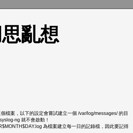
的胡思亂想
es 這個檔案，以下的設定會嘗試建立一個 /var/log/messages/ 的目
syslog-ng 就不會啟動！
EAR$MONTH$DAY.log 為檔案建立每一日的記錄檔，因此要記得