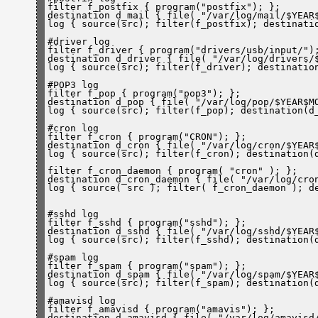
filter f_postfix { program(
"postfix"
); };

destination d_mail { file( 
"/
var
/log/mail/$YEAR
log { source(src); filter(f_postfix); destinati
#driver log

filter f_driver { program(
"drivers/usb/input/"
);
destination d_driver { file( 
"/
var
/log/drivers/
log { source(src); filter(f_driver); destinatio
#POP3 log

filter f_pop { program(
"pop3"
); };

destination d_pop { file( 
"/
var
/log/pop/$YEAR$M
log { source(src); filter(f_pop); destination(d
#cron log

filter f_cron { program(
"CRON"
); };

destination d_cron { file( 
"/
var
/log/cron/$YEAR
log { source(src); filter(f_cron); destination(
filter f_cron_daemon { program( 
"cron"
 ); };

destination d_cron_daemon { file( 
"/
var
/log/cro
log { source( src ); filter( f_cron_daemon ); d
#sshd log

filter f_sshd { program(
"sshd"
); };

destination d_sshd { file( 
"/
var
/log/sshd/$YEAR
log { source(src); filter(f_sshd); destination(
#spam log

filter f_spam { program(
"spam"
); };

destination d_spam { file( 
"/
var
/log/spam/$YEAR
log { source(src); filter(f_spam); destination(
#amavisd log

filter f_amavisd { program(
"amavis"
); };

destination d_amavisd { file( 
"/
var
/log/amavisd