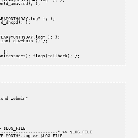
on(d_amavisd); };
AR$MONTH$DAY.log"
 ); };

(d_dhcpd); };
YEAR$MONTH$DAY.log"
 ); };

tion( d_webmin ); };
 };

on(messages); flags(fallback); };
。
sshd webmin"
> $LOG_FILE

------------------------"
 >> $LOG_FILE
