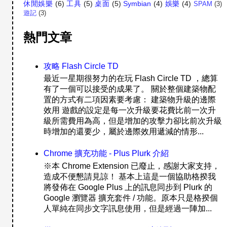
休閒娛樂
(6)
工具
(5)
桌面
(5)
Symbian
(4)
娛樂
(4)
SPAM
(3)
遊記
(3)
熱門文章
攻略 Flash Circle TD
最近一星期很努力的在玩 Flash Circle TD ，總算
有了一個可以接受的成果了。 關於整個建築物配
置的方式有二項因素要考慮： 建築物升級的邊際
效用 遊戲的設定是每一次升級要花費比前一次升
級所需費用為高，但是增加的攻擊力卻比前次升級
時增加的還要少，屬於邊際效用遞減的情形...
Chrome 擴充功能 - Plus Plurk 介紹
※本 Chrome Extension 已廢止，感謝大家支持，
造成不便懇請見諒！ 基本上這是一個協助格揆我
將發佈在 Google Plus 上的訊息同步到 Plurk 的
Google 瀏覽器 擴充套件 / 功能。原本只是格揆個
人單純在同步文字訊息使用，但是經過一陣加...