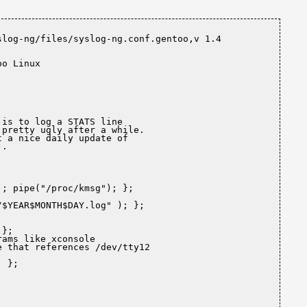
log-ng/files/syslog-ng.conf.gentoo,v 1.4 
o Linux

is to log a STATS line

 pretty ugly after a 
while
.

); pipe(
"/proc/kmsg"
); };
/$YEAR$MONTH$DAY.log"
 ); };
};

rams like xconsole

 that references /dev/tty12

; };
;