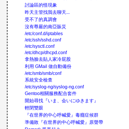
討論區的怪現象
昨天主管找我去聊天...
受不了的真調會
沒有尊嚴的南亞賑災
/etc/conf.d/iptables
/etc/ssh/sshd.conf
/etc/sysctl.conf
/etc/dhcp/dhcpd.conf
拿熱臉去貼人家冷屁股
利用 GMail 做自動備份
/etc/smb/smb/conf
系統安全檢查
/etc/syslog-ng/syslog-ng.conf
Gentoo相關服務配合套件
開始尋找『いま、会いにゆきます』
輕閉雙眼
『在世界的中心呼喊愛』毒癮症候群
準備敗『在世界的中心呼喊愛』原聲帶