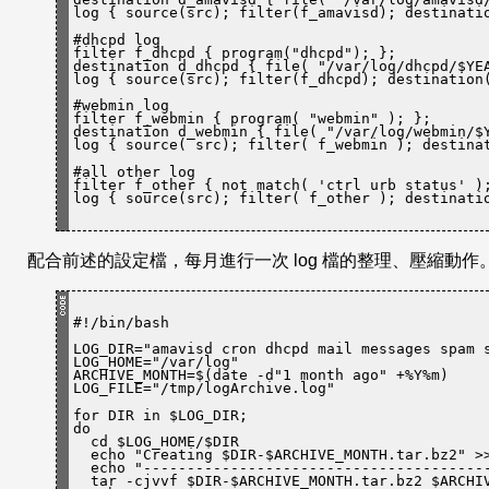
log { source(src); filter(f_amavisd); destinati
#dhcpd log

filter f_dhcpd { program(
"dhcpd"
); };

destination d_dhcpd { file( 
"/
var
/log/dhcpd/$YE
log { source(src); filter(f_dhcpd); destination
#webmin log

filter f_webmin { program( 
"webmin"
 ); };

destination d_webmin { file( 
"/
var
/log/webmin/$
log { source( src); filter( f_webmin ); destina
#all other log

filter f_other { not match( 'ctrl urb status' );
log { source(src); filter( f_other ); destinati
配合前述的設定檔，每月進行一次 log 檔的整理、壓縮動作
#!/bin/bash
LOG_DIR=
"amavisd cron dhcpd mail messages spam 
LOG_HOME=
"/
var
/log"
ARCHIVE_MONTH=$(date -d
"1 month ago"
 +%Y%m)

LOG_FILE=
"/tmp/logArchive.log"
for
do
  cd $LOG_HOME/$DIR

  echo 
"Creating $DIR-$ARCHIVE_MONTH.tar.bz2"
 >
  echo 
"---------------------------------------
  tar -cjvvf $DIR-$ARCHIVE_MONTH.tar.bz2 $ARCHIVE_MONTH*.log >> $LOG_FILE
