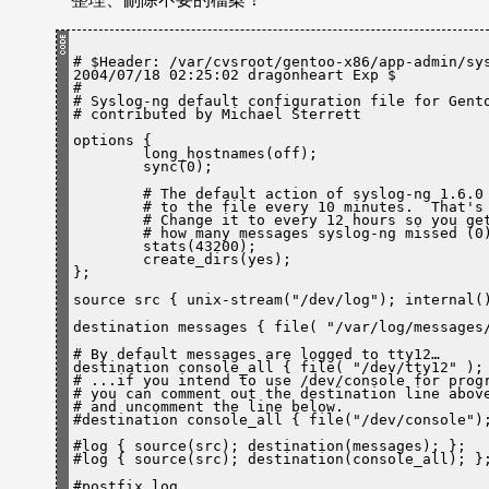
# $Header: /
var
/cvsroot/gentoo-x86/app-admin/sys
2004/07/18 02:25:02 dragonheart Exp $

#

# Syslog-ng 
default
 configuration file 
for
 Gento
# contributed by Michael Sterrett
options { 

	long_hostnames(off); 

	sync(0);
	# The 
default
 action of syslog-ng 1.6.0 
	# to the file every 10 minutes.  That's
	# Change it to every 12 hours so you get a nice daily update of

	# how many messages syslog-ng missed (0).

	stats(43200); 

	create_dirs(yes);

};
source src { unix-stream(
"/dev/log"
); internal(
destination messages { file( 
"/
var
/log/messages
# By 
default
 messages are logged to tty12…

destination console_all { file( 
"/dev/tty12"
 ); 
# ...
if
 you intend to use /dev/console 
for
 prog
# you can comment out the destination line above
# and uncomment the line below.

#destination console_all { file(
"/dev/console"
)
#log { source(src); destination(messages); };

#log { source(src); destination(console_all); }
#postfix log
