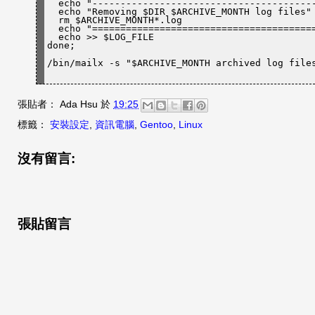
  echo 
"---------------------------------------
  echo 
"Removing $DIR $ARCHIVE_MONTH log files"
  rm $ARCHIVE_MONTH*.log

  echo 
"=======================================
  echo >> $LOG_FILE

done;
/bin/mailx -s 
"$ARCHIVE_MONTH archived log file
張貼者：
Ada Hsu
於
19:25
標籤：
安裝設定
,
資訊電腦
,
Gentoo
,
Linux
沒有留言:
張貼留言