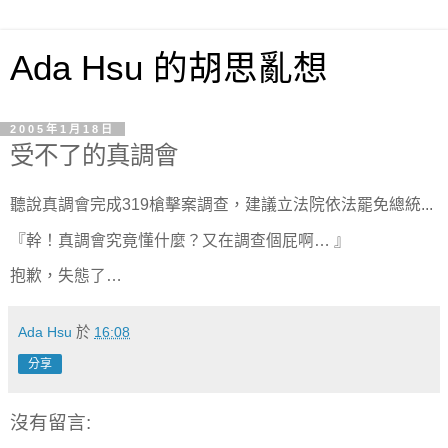
Ada Hsu 的胡思亂想
2005年1月18日
受不了的真調會
聽說真調會完成319槍擊案調查，建議立法院依法罷免總統...
『幹！真調會究竟懂什麼？又在調查個屁啊… 』
抱歉，失態了…
Ada Hsu
於
16:08
分享
沒有留言: