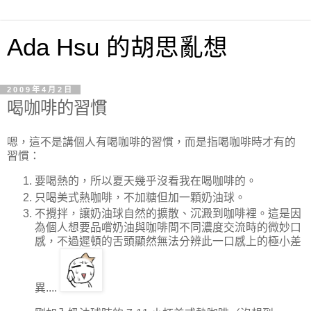
Ada Hsu 的胡思亂想
2009年4月2日
喝咖啡的習慣
嗯，這不是講個人有喝咖啡的習慣，而是指喝咖啡時才有的
習慣：
要喝熱的，所以夏天幾乎沒看我在喝咖啡的。
只喝美式熱咖啡，不加糖但加一顆奶油球。
不攪拌，讓奶油球自然的擴散、沉澱到咖啡裡。這是因
為個人想要品嚐奶油與咖啡間不同濃度交流時的微妙口
感，不過遲頓的舌頭顯然無法分辨此一口感上的極小差
異....