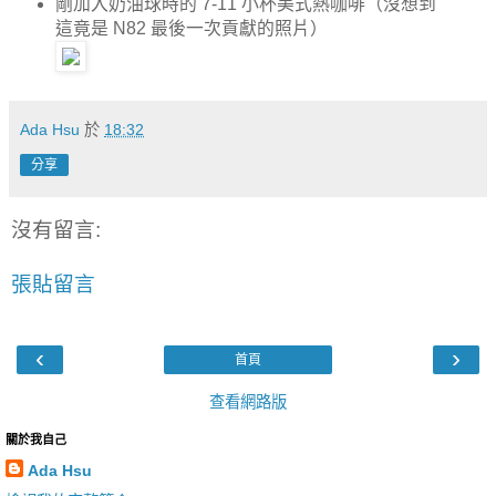
剛加入奶油球時的 7-11 小杯美式熱咖啡（沒想到
這竟是 N82 最後一次貢獻的照片）
Ada Hsu
於
18:32
分享
沒有留言:
張貼留言
‹
›
首頁
查看網路版
關於我自己
Ada Hsu