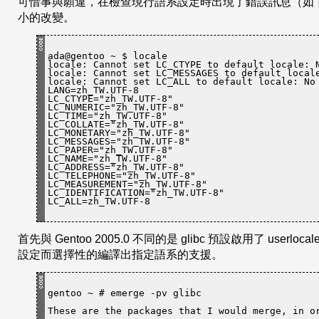
可惜事與願違，在檢查現行語系設定時出現了錯誤訊息（如下），經
小的改變。
ada@gentoo ~ $ locale

locale: Cannot set LC_CTYPE to 
default
 locale: 
locale: Cannot set LC_MESSAGES to 
default
 local
locale: Cannot set LC_ALL to 
default
 locale: No 
LANG=zh_TW.UTF-8

LC_CTYPE=
"zh_TW.UTF-8"
LC_NUMERIC=
"zh_TW.UTF-8"
LC_TIME=
"zh_TW.UTF-8"
LC_COLLATE=
"zh_TW.UTF-8"
LC_MONETARY=
"zh_TW.UTF-8"
LC_MESSAGES=
"zh_TW.UTF-8"
LC_PAPER=
"zh_TW.UTF-8"
LC_NAME=
"zh_TW.UTF-8"
LC_ADDRESS=
"zh_TW.UTF-8"
LC_TELEPHONE=
"zh_TW.UTF-8"
LC_MEASUREMENT=
"zh_TW.UTF-8"
LC_IDENTIFICATION=
"zh_TW.UTF-8"
LC_ALL=zh_TW.UTF-8
首先與 Gentoo 2005.0 不同的是 glibc 預設啟用了 userlocal
設定而選擇性的編譯出指定語系的支援。
gentoo ~ # emerge -pv glibc
These are the packages that I would merge, in o