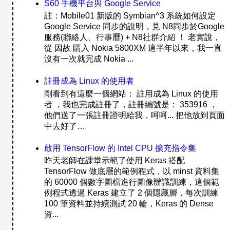
S60 手機平台與 Google Service
註：Mobile01 新版的 Symbian^3 系統如何設定
Google Service 同步的說明，見 N8同步於Google
服務(聯絡人、行事曆) + N8社群介紹 ！ 老實說，
從 因故 購入 Nokia 5800XM 這半年以來，我一直
沒有一次就完成 Nokia ...
註冊成為 Linux 的使用者
剛看到有這麼一個網站： 註用成為 Linux 的使用
者 ，我也完成註冊了，註冊編號是： 353916 ，
他們送了一張註冊證明給我，呵呵... 把他放到頁面
中去好了…
啟用 TensorFlow 的 Intel CPU 擴充指令集
昨天老師在課堂示範了使用 Keras 搭配
TensorFlow 做底層的範例程式，以 minst 資料集
的 60000 個數字圖檔進行圖像辦識訓練，這個範
例程式透過 Keras 建立了 2 個隱藏層，每次訓練
100 筆資料並持續測試 20 輪，Keras 的 Dense
資...