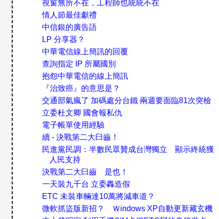
視窗無所不在，工程師也統統不在
情人節最佳獻禮
中信銀的廣告語
LP 分享器？
中華電信線上簡訊的回覆
查詢指定 IP 所屬國別
抱怨中華電信的線上簡訊
『治致癌』的意思是？
交通部氣瘋了 加碼處分台鐵 兩週要面臨81次突檢
立委杜文卿 國會報私仇
電子帳單使用經驗
續 - 決戰第二大臼齒！
民進黨民調：半數民眾贊成台灣獨立 顯示終統獲
人民支持
決戰第二大臼齒 是也！
一天裝九千台 立委轟造假
ETC 未裝車輛達10萬將減車道？
微軟抓盜版新招？ Ｗindows XP自動更新藏玄機