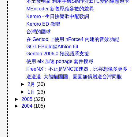
本土發明家 利用手機SIM卡把ETC變的像悠遊卡
MEncoder 新舊壓縮參數的差異
Keroro - 生日快樂歌中配歌詞
Keroro ED 教唱
台灣的國球
在 Gentoo 上使用 nForce4 內建的音效功能
GOT EBuild@Athlon 64
Gentoo 2006.0 預設語系支援
使用 eix 加速 portage 套件搜尋
FreeNX：不止是VNC加速器，比妳想像多更多！
送送送..大熊貓團團、圓圓無償贈送台灣同胞
►
2月
(30)
►
1月
(23)
►
2005
(328)
►
2004
(105)