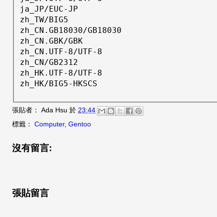
ja_JP/EUC-JP

zh_TW/BIG5

zh_CN.GB18030/GB18030

zh_CN.GBK/GBK

zh_CN.UTF-8/UTF-8

zh_CN/GB2312

zh_HK.UTF-8/UTF-8

張貼者：
Ada Hsu
於
23:44
標籤：
Computer
,
Gentoo
沒有留言:
張貼留言