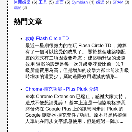
休閒娛樂
(6)
工具
(5)
桌面
(5)
Symbian
(4)
娛樂
(4)
SPAM
(3)
遊記
(3)
熱門文章
攻略 Flash Circle TD
最近一星期很努力的在玩 Flash Circle TD ，總算
有了一個可以接受的成果了。 關於整個建築物配
置的方式有二項因素要考慮： 建築物升級的邊際
效用 遊戲的設定是每一次升級要花費比前一次升
級所需費用為高，但是增加的攻擊力卻比前次升級
時增加的還要少，屬於邊際效用遞減的情形...
Chrome 擴充功能 - Plus Plurk 介紹
※本 Chrome Extension 已廢止，感謝大家支持，
造成不便懇請見諒！ 基本上這是一個協助格揆我
將發佈在 Google Plus 上的訊息同步到 Plurk 的
Google 瀏覽器 擴充套件 / 功能。原本只是格揆個
人單純在同步文字訊息使用，但是經過一陣加...