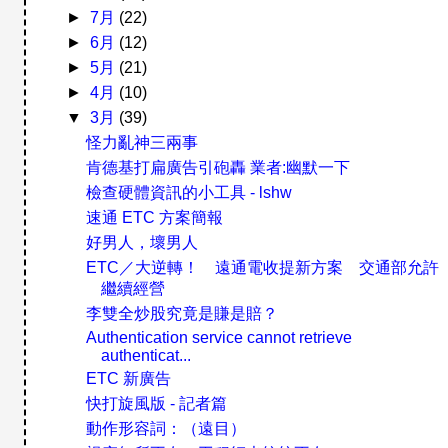
►
7月
(22)
►
6月
(12)
►
5月
(21)
►
4月
(10)
▼
3月
(39)
怪力亂神三兩事
肯德基打扁廣告引砲轟 業者:幽默一下
檢查硬體資訊的小工具 - lshw
速通 ETC 方案簡報
好男人，壞男人
ETC／大逆轉！ 遠通電收提新方案 交通部允許
繼續經營
李雙全炒股究竟是賺是賠？
Authentication service cannot retrieve
authenticat...
ETC 新廣告
快打旋風版 - 記者篇
動作形容詞：（遠目）