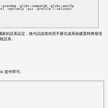
-erandom -glibc-compat20 -glibc-omitfp 

、美等地主要國家的語系設定，換句話說當依照手冊完成系統建置時將發現
系統語系。
bc 套件即可。