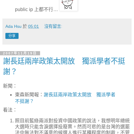
public ip 上都不行…
Ada Hsu
於
05:01
沒有留言:
分享
2007年11月19日
謝長廷兩岸政策太開放 獨派學者不挺
謝？
新聞：
東森新聞報：
謝長廷兩岸政策太開放 獨派學者
不挺謝？
看法：
照目前藍綠兩派對投資中國政策的說法，我想明年總統
大選時只能含淚選擇投廢票。然而可悲的是台灣的選罷
法中無法對不滿意的候選人進行某種程度的制裁，不管