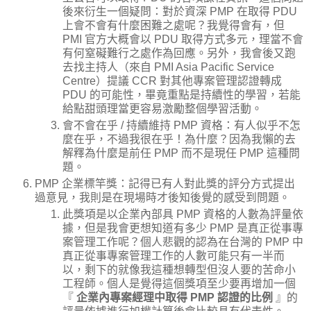
後來衍生一個疑問：對於資深 PMP 在取得 PDU
上會不會有什麼困難之處呢？我覺得會有，但
PMI 官方大概會以 PDU 取得方式多元，理當不會
有何窒礙難行之處作為回應。另外，我會後又跑
去找主持人（來自 PMI Asia Pacific Service
Centre）提議 CCR 對其他專案管理認證轉成
PDU 的可能性，畢竟重點是持續性的學習，若能
給點甜頭理當更容易激勵整個學習活動。
會不會在乎 / 持續維持 PMP 資格：有人似乎不怎
麼在乎，不過我很在乎！為什麼？因為我懶的去
解釋為什麼是前任 PMP 而不是現任 PMP 這種問
題。
PMP 企業標竿獎：記得已有人對此獎的評分方式提出
過意見，我則是在現場時才後知後覺的感受到問題。
此獎項是以企業內部具 PMP 資格的人數為評量依
據，但是我會更想知道有多少 PMP 是真正從事專
案管理工作呢？個人悲觀的認為在台灣的 PMP 中
真正從事專案管理工作的人數可能只有一半而
以，剩下的就像我這種想轉型但沒人要的苦命小
工程師。個人是覺得這個獎項至少要再增加一個
『
企業內專案經理中取得 PMP 認證的比例
』的