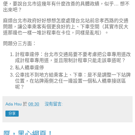
便，要說台北市這幾年有什麼改善的具體政績，似乎… 想不
出來吧？
麻煩台北市政府好好想想怎麼處理台北站前忠孝西路的交通
問題，讓公車乘客有個更良好的上、下車空間（其實市民大
道那邊也一樣一堆計程車在卡位，同樣是亂啦）。
問題分三方面：
計程車違停：台北市交通局要不要考慮把公車專用道改
成計程車專用道，並且限制計程車只能走該車道呢？
私人轎車違停
公車找不到地方給乘客上、下車：是不是調整一下站牌
位置，在站牌兩側之任一邊設置一個私人轎車接送區
呢？
Ada Hsu
於
08:30
沒有留言:
分享
厚，黑心網頁！