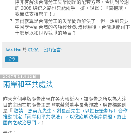
除非有解決台灣勞工失業問題的配套方案，否則對於謝
的 2008 總統之路也只能兩手一攤，說聲：『真抱歉，
我無法支持您了！』
其實就算是台灣勞工的失業問題解決了，但一想到只要
中國學習到台商的各項經營/製造經驗後，台灣還能剩下
什麼足以和世界競爭的項目？
Ada Hsu
於
07:36
沒有留言:
分享
2007年11月13日
兩岸和平共處法
昨天有個半版廣告出現在各大報紙內，該廣告之所以為人注
目的主因在於廣告主是聯電榮譽董事長曹興誠，廣告標題則
是『
敬請 馬英九先生、謝長廷先生（以姓氏筆劃序）合作
推動制定「兩岸和平共處法」，以徹底解決兩岸問題，終止
國內之政治惡鬥。
』