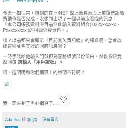
今天一如往常，慣例的在 HiNET 線上繳費頁面上重覆確認繳
費動作是否完成，沒想到出現了一個以前沒看過的訊息：
『本公司帳務資料庫目前無此輸入資料組合( 022xxxxxxx、
Pxxxxxxxxx )的相關欠費資料。』
咦？以前都只會顯示『目前無欠費記錄』的訊息啊，怎會改
成這種莫名其妙的回應訊息啊？
一時手賤給他輸入門號但刻意將證號部份留白，然後系統竟
然回覆
請輸入『用戶證號』。
喂，這明明和你們網頁上的說明不符啊？
我一定來到了黑心網頁了....
Ada Hsu
於
06:20
沒有留言: