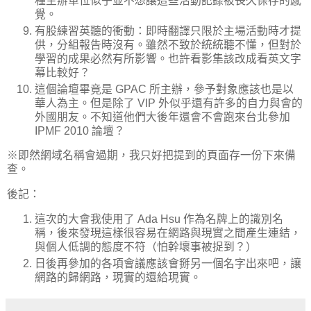
種主辦單位似乎並不想讓這些活動記錄被長久保存的感
覺。
有股練習英聽的衝動：即時翻譯只限於主場活動時才提
供，分組報告時沒有。雖然不致於統統聽不懂，但對於
學習的成果必然有所影響。也許看影集該改成看英文字
幕比較好？
這個論壇畢竟是 GPAC 所主辦，參予對象應該也是以
華人為主。但是除了 VIP 外似乎還有許多的自力與會的
外國朋友。不知道他們大後年還會不會跑來台北參加
IPMF 2010 論壇？
※即然網域名稱會過期，我只好把提到的頁面存一份下來備
查。
後記：
這次的大會我使用了 Ada Hsu 作為名牌上的識別名
稱，後來發現這樣很容易在網路與現實之間產生連結，
與個人低調的態度不符（怕幹壞事被捉到？）
日後再參加的各項會議應該會掰另一個名字出來吧，讓
網路的歸網路，現實的還給現實。