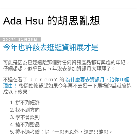
Ada Hsu 的胡思亂想
2007年11月28日
今年也許該去逛逛資訊展才是
可能是因為已經遠離那個對任何資訊產品都有興趣的年紀，
仔細想想，似乎已有 5 年沒去參加資訊月大拜拜了。
不過在看了 ＪｅｒｅｍＹ 的
為什麼要去資訊月？給你10個
理由！
後開始懷疑起如果今年再不去逛一下展場的話就會造
成以下後果：
拼不到經濟
找不到方向
學不會談判
搶不到贈品
撐不過考驗：除了一忍再忍外，還是只能忍。