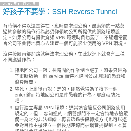
2007年11月20日
好孩子不要學：SSH Reverse Tunnel
有時候不得以還是得在下班時間處理公務，最麻煩的一點莫
過於多數的操作行為必須仰賴於公司所提供的網路環境設
定。如果公司有提供寬頻 VPN 環境時倒也罷了，不過通常而
言公司不會特地費心去建置一個可能很少使用的 VPN 環境。
沒得接觸內部網路就無法處理公務，在此狀況下就會有三種
不同應變作為：
特地回公司一趟：長時間的作業倒也罷了，如果只是為
了重新啟動一個 service 而特地跑回公司則顯的愚蠢和
浪費時間。
裝死，上班後再說：是的，即然覺得為了按下一個
enter 鍵而特地回公司是件愚蠢的行為，那麼就裝死
吧。
自行建立專屬 VPN 環境：通常這會違反公司網路使用
規定的，但… 您知道的，網管部門不一定會特地去追蹤
偶一為之的非法連線，再者透過多段轉接方式也可以避
免對目標主機建立一個長期連線而被網管捕捉到。本篇