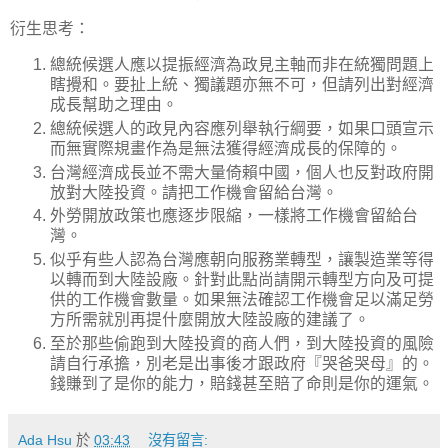
衍生思考：
總統候選人應以提振經濟為政見主軸而非在統獨問題上
瞎攪和。要扯上統、獨議題亦無不可，但請列出對經濟
成長幫助之理由。
總統候選人的政見內容應列舉執行綱要，如果口頭宣示
而無實際規畫作為是無法獲得經濟成長的保障的。
台灣經濟成長並不需大量倚賴中國，個人也反對政府開
放對大陸投資。請把工作機會留給台灣。
外勞開放政策也應逐步限縮，一樣將工作機會留給台
灣。
似乎有些人認為台灣應朝向服務業轉型，讓製造業等得
以轉而到大陸設廠。針對此點尚請開示轉型方向及可提
供的工作機會數量。如果無法確認工作機會足以滿足勞
方所需就別再提什麼開放大陸設廠的建議了。
至於那些偷跑到大陸投資的商人們，到大陸投資的風險
請自行承擔，別老是出事後才跟政府『哭爸哭母』的。
錢賺到了是你的能力，賠錢甚至賠了命則是你的運氣。
Ada Hsu
於
03:43
沒有留言: