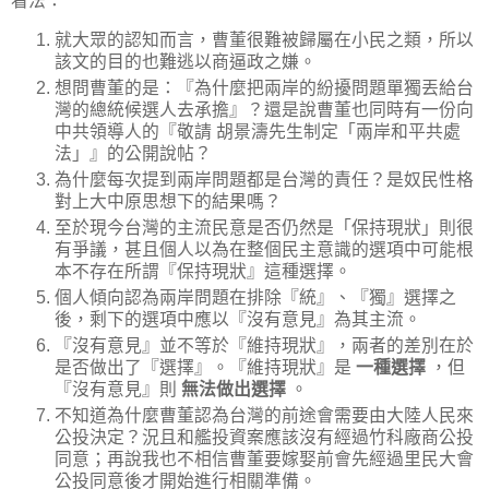
看法：
就大眾的認知而言，曹董很難被歸屬在小民之類，所以
該文的目的也難逃以商逼政之嫌。
想問曹董的是：『為什麼把兩岸的紛擾問題單獨丟給台
灣的總統候選人去承擔』？還是說曹董也同時有一份向
中共領導人的『敬請 胡景濤先生制定「兩岸和平共處
法」』的公開說帖？
為什麼每次提到兩岸問題都是台灣的責任？是奴民性格
對上大中原思想下的結果嗎？
至於現今台灣的主流民意是否仍然是「保持現狀」則很
有爭議，甚且個人以為在整個民主意識的選項中可能根
本不存在所謂『保持現狀』這種選擇。
個人傾向認為兩岸問題在排除『統』、『獨』選擇之
後，剩下的選項中應以『沒有意見』為其主流。
『沒有意見』並不等於『維持現狀』，兩者的差別在於
是否做出了『選擇』。『維持現狀』是
一種選擇
，但
『沒有意見』則
無法做出選擇
。
不知道為什麼曹董認為台灣的前途會需要由大陸人民來
公投決定？況且和艦投資案應該沒有經過竹科廠商公投
同意；再說我也不相信曹董要嫁娶前會先經過里民大會
公投同意後才開始進行相關準備。