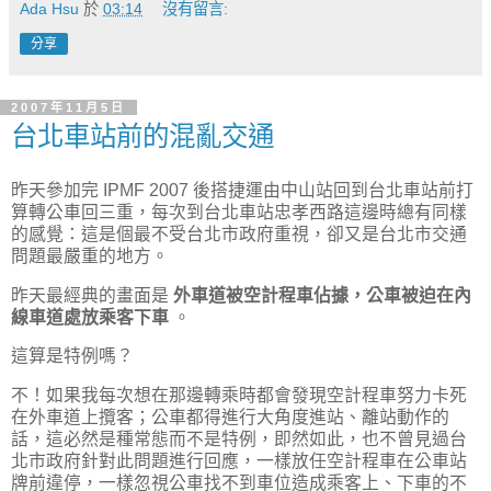
Ada Hsu
於
03:14
沒有留言:
分享
2007年11月5日
台北車站前的混亂交通
昨天參加完 IPMF 2007 後搭捷運由中山站回到台北車站前打
算轉公車回三重，每次到台北車站忠孝西路這邊時總有同樣
的感覺：這是個最不受台北市政府重視，卻又是台北市交通
問題最嚴重的地方。
昨天最經典的畫面是
外車道被空計程車佔據，公車被迫在內
線車道處放乘客下車
。
這算是特例嗎？
不！如果我每次想在那邊轉乘時都會發現空計程車努力卡死
在外車道上攬客；公車都得進行大角度進站、離站動作的
話，這必然是種常態而不是特例，即然如此，也不曾見過台
北市政府針對此問題進行回應，一樣放任空計程車在公車站
牌前違停，一樣忽視公車找不到車位造成乘客上、下車的不