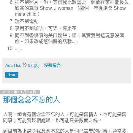
拍不到照片：呃，其實我比較需要一個放在家裡能長久
欣賞的真實 Show… woman （擺個一年後還會 Show
me a child ）
玩不到電動
享用不到咖啡、可樂、爆米花
聞不到香噴噴的美口鬆餅：呃，其實我對這玩意沒興
趣。如果改成蔥油餅的話就.....
......
Ada Hsu
於
07:00
沒有留言:
分享
2007年11月26日
那個念念不忘的人
人啊，總會有個念念不忘的人，可能是舊情人，也可能是舊
同事；可能曾經相處過，也可能只是數面之緣。
到目前為止最令我念念不忘的人是個已畢業的同事，通常我