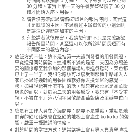
每個講者耽擱個 5 分鐘，半天下來就可以差距到
30 分鐘。事實上第一天的午餐就整整慢了 30 分
鐘才開始入座、用餐。
講者沒有確認過講稿/幻燈片的報告時間：其實這
才是耽誤的主因，不過前述主辦單位的小遺漏則
是讓這延遲問題加重的主因。
有些講者就很厲害，我猜想他們不只是先確認過
報告所需時間，甚至還可以依所餘時間長短而有
不同版本的報告內容。
放飯方式不佳：這不是指第一天餓到發昏的用餐問題，
畢竟還是同時開動。這裡所不滿的是第二天因為分場差
異的關係導至我參加的那個講場結束進餐聽時，菜色都
已上了一半了。我想你應該可以感受到那種半路加入人
家已掃過好幾輪的用餐團體就好像去撿菜尾的感覺一
樣，如果說能有什麼不同的話，就只有那菜尾是晶華飯
店煮的而以。對於第二天的用餐感受，我只有『不受重
視，不被在乎』這八個字回敬給晶華飯店及主辦單位而
以。
總是有工作人員在旁邊閒晃：閒晃不是重點，重點是她
們穿的硬底鞋根會在堅硬的地板上會產生 ko ko ko 的聲
響，嚴重干擾聽講的情緒。
對於時間的掌控方式：通常講場上會有專人負責舉牌提