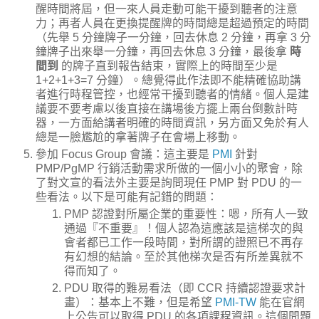
醒時間將屆，但一來人員走動可能干擾到聽者的注意
力；再者人員在更換提醒牌的時間總是超過預定的時間
（先舉 5 分鐘牌子一分鐘，回去休息 2 分鐘，再拿 3 分
鐘牌子出來舉一分鐘，再回去休息 3 分鐘，最後拿
時
間到
的牌子直到報告結束，實際上的時間至少是
1+2+1+3=7 分鐘）。總覺得此作法即不能精確協助講
者進行時程管控，也經常干擾到聽者的情緒。個人是建
議要不要考慮以後直接在講場後方擺上兩台倒數計時
器，一方面給講者明確的時間資訊，另方面又免於有人
總是一臉尷尬的拿著牌子在會場上移動。
參加 Focus Group 會議：這主要是
PMI
針對
PMP/PgMP 行銷活動需求所做的一個小小的聚會，除
了對文宣的看法外主要是詢問現任 PMP 對 PDU 的一
些看法。以下是可能有記錯的問題：
PMP 認證對所屬企業的重要性：嗯，所有人一致
通過『不重要』！個人認為這應該是這梯次的與
會者都已工作一段時間，對所謂的證照已不再存
有幻想的結論。至於其他梯次是否有所差異就不
得而知了。
PDU 取得的難易看法（即 CCR 持續認證要求計
畫）：基本上不難，但是希望
PMI-TW
能在官網
上公告可以取得 PDU 的各項課程資訊。這個問題