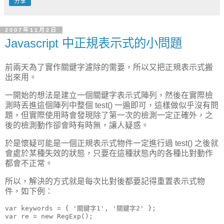
分享
2007年11月2日
Javascript 中正規表示式的小問題
前兩天為了實作關鍵字濾除的需要，所以又把正規表示式搬
出來用。
一開始的想法是建立一個關鍵字表示式陣列，然後在實際檢
測時丟進這個陣列中整個 test() 一遍即可，這樣做似乎沒有問
題，但實際使用時會發現除了第一次的檢測一定正確外，之
後的檢測動作卻會時有時無，讓人疑惑。
於是懷疑可能是一個正規表示式物件一定進行過 test() 之後就
會處於某種失效的狀態，只要在這種狀態內的各種比對動作
都會不正常。
所以，解決的方式就是每次比對後都要記得重置表示式物
件，如下例：
var
var
 re = 
new
 RegExp();