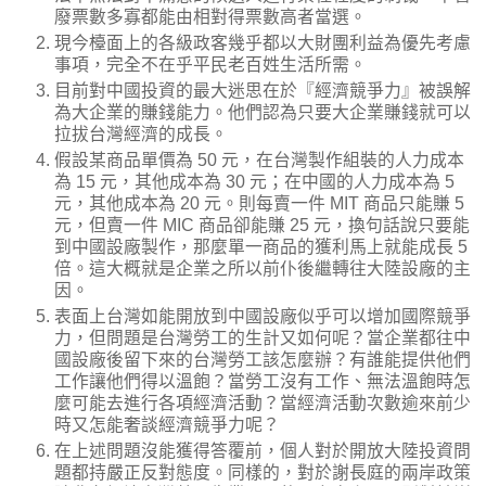
廢票數多寡都能由相對得票數高者當選。
現今檯面上的各級政客幾乎都以大財團利益為優先考慮
事項，完全不在乎平民老百姓生活所需。
目前對中國投資的最大迷思在於『經濟競爭力』被誤解
為大企業的賺錢能力。他們認為只要大企業賺錢就可以
拉拔台灣經濟的成長。
假設某商品單價為 50 元，在台灣製作組裝的人力成本
為 15 元，其他成本為 30 元；在中國的人力成本為 5
元，其他成本為 20 元。則每賣一件 MIT 商品只能賺 5
元，但賣一件 MIC 商品卻能賺 25 元，換句話說只要能
到中國設廠製作，那麼單一商品的獲利馬上就能成長 5
倍。這大概就是企業之所以前仆後繼轉往大陸設廠的主
因。
表面上台灣如能開放到中國設廠似乎可以增加國際競爭
力，但問題是台灣勞工的生計又如何呢？當企業都往中
國設廠後留下來的台灣勞工該怎麼辦？有誰能提供他們
工作讓他們得以溫飽？當勞工沒有工作、無法溫飽時怎
麼可能去進行各項經濟活動？當經濟活動次數逾來前少
時又怎能奢談經濟競爭力呢？
在上述問題沒能獲得答覆前，個人對於開放大陸投資問
題都持嚴正反對態度。同樣的，對於謝長庭的兩岸政策