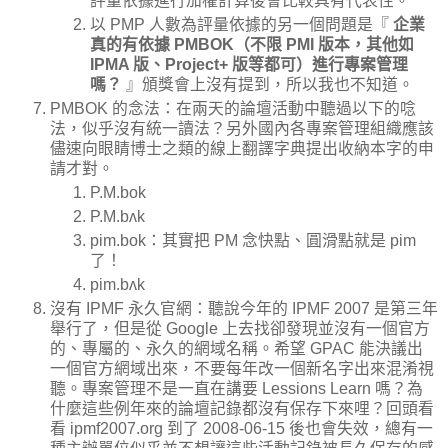
評量依據進行加權計算後會比較具有代表性。
以 PMP 人數為評量依據的另一個問題是『
企業
真的有依據 PMBOK（不限 PMI 版本，其他如
IPMA 版、Project+ 版等都可）進行專案管理
嗎？
』頒獎會上沒有提到，所以我也不知道。
PMBOK 的念法：在兩天的論壇活動中聽過以下的唸
法，似乎沒有統一讀法？另外國內各專案管理組織應該
儘速向眼睛博士之類的線上翻譯字典提出收納本字的申
請才對。
P.M.bok
P.M.bʌk
pim.bok：其實把 PM 念快點、圓滑點就是 pim
了！
pim.bʌk
沒有 IPMF 永久官網：聽說今年的 IPMF 2007 是第三年
舉行了，但是從 Google 上去找卻發現並沒有一個官方
的、專屬的、永久的網域名稱。希望 GPAC 能決議出
一個官方網域出來，不要每年改一個新名字出來混淆視
聽。專案管理不是一直在講要 Lessions Learn 嗎？為
什麼這些例年來的論壇記錄都沒有保存下來哩？回頭看
看 ipmf2007.org 到了 2008-06-15 後也會失效，總有一