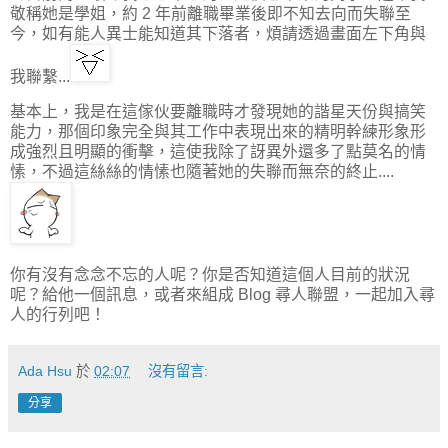
敬稱她是學姐，約 2 年前離職畢業後即不知去向而失聯至
今，如有能人異士能知道其下落者，煩請透過畫面左下角與
我聯繫...
基本上，我是在這傢伙要離職時才發現她的諧星天份與搞笑
能力，那個印象完全與其工作中表現出來的精明幹練形象形
成強烈且明顯的衝擊，這使我除了訝異外還多了點莫名的情
愫，不過這絲絲的情愫也隨著她的失聯而無奈的終止....
你有沒有念念不忘的人呢？你是否知道這個人目前的狀況
呢？給他一個訊息，或者來組成 Blog 尋人聯盟，一起加入尋
人的行列吧！
Ada Hsu
於
02:07
沒有留言:
分享