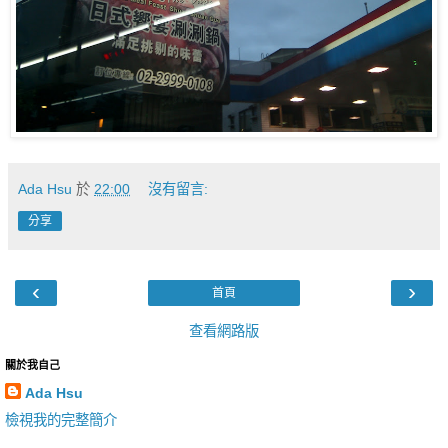
Ada Hsu
於
22:00
沒有留言:
分享
‹
›
首頁
查看網路版
關於我自己
Ada Hsu
檢視我的完整簡介