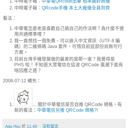
中時電子報：
中華電QRcode出擊 相準圖鈴商機
中時電子報：
QRcode手機 本土大廠幾全員到齊
看法：
中華電怎麼老是喜歡自己搞自己的作法啊？為什麼不使
用共通標準哩？
我一直想找一個免費、可以嵌入中文資訊（UTF-8 編
碼）的二維條碼 Java 套件，可惜目前這部份尚無可行
方案。
目前台灣手機發展做的最差的是那一家？我覺得是
PHS 啦！不知道大眾電信在這波 QRCode 風潮下能有
啥因應之道？
2006-07-12 補充：
… 關於中華電信是否自推 QRCode 規格，有
新的看法：
中華電信另推 QRCode 規格?!
Ada Hsu
於
11:40
沒有留言: