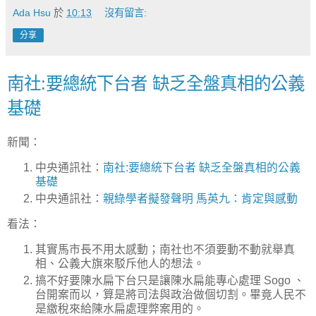
Ada Hsu
於
10:13
沒有留言:
分享
南社:要總統下台者 缺乏全盤真相的公義
基礎
新聞：
中央通訊社：
南社:要總統下台者 缺乏全盤真相的公義
基礎
中央通訊社：
親綠學者擬發聲明 馬英九：肯定與感動
看法：
其實馬市長不用太感動；南社也不須要動不動就舉真
相、公義大旗來駁斥他人的想法。
搞不好要陳水扁下台只是讓陳水扁能專心處理 Sogo 、
台開案而以，算是將司法與政治做個切割。畢竟人民不
是繳稅來給陳水扁處理弊案用的。