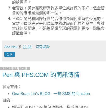
的搶匪哩。
老實說，民進黨政府有許多單位或許做的不好，但金管
會的的確確是最爛的那一個。
不過新聞局和國際媒體的合作倒是國民黨時代少見的。
當然，這或許只是因為環境的改變而自然的發生，與誰
當政無所關連，不過總是讓全球的觀眾能更多一點機會
認識台灣。
Ada Hsu
於
22:28
沒有留言:
分享
2006年7月14日
Perl 與 PHS.COM 的簡訊傳情
參考來源：
Gea-Suan Lin’s BLOG
-
一些 SMS 的 function
目的：
解決因 PHS.COM 網站改版後，造成原 SMS