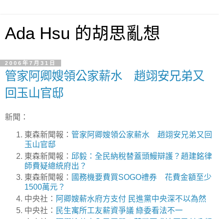
Ada Hsu 的胡思亂想
2006年7月31日
管家阿卿嫂領公家薪水 趙翊安兄弟又
回玉山官邸
新聞：
東森新聞報：
管家阿卿嫂領公家薪水 趙翊安兄弟又回
玉山官邸
東森新聞報：
邱毅：全民納稅替蓋頭鰻辯護？趙建銘律
師費疑總統府出？
東森新聞報：
國務機要費買SOGO禮券 花費金額至少
1500萬元？
中央社：
阿卿嫂薪水府方支付 民進黨中央深不以為然
中央社：
民生寓所工友薪資爭議 綠委看法不一