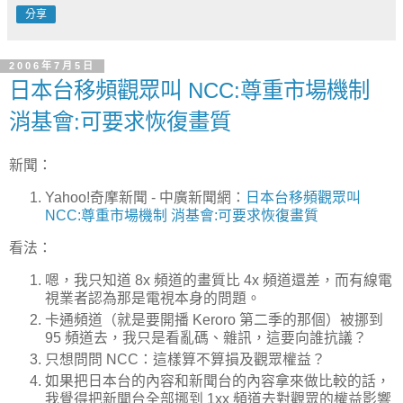
分享
2006年7月5日
日本台移頻觀眾叫 NCC:尊重市場機制
消基會:可要求恢復畫質
新聞：
Yahoo!奇摩新聞 - 中廣新聞網：
日本台移頻觀眾叫
NCC:尊重市場機制 消基會:可要求恢復畫質
看法：
嗯，我只知道 8x 頻道的畫質比 4x 頻道還差，而有線電
視業者認為那是電視本身的問題。
卡通頻道（就是要開播 Keroro 第二季的那個）被挪到
95 頻道去，我只是看亂碼、雜訊，這要向誰抗議？
只想問問 NCC：這樣算不算損及觀眾權益？
如果把日本台的內容和新聞台的內容拿來做比較的話，
我覺得把新聞台全部挪到 1xx 頻道去對觀眾的權益影響