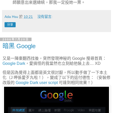
師願意出來選總統，那我一定投她一票。
Ada Hsu
於
10:21
沒有留言:
分享
2006年7月20日
暗黑 Google
又是一陣東翻西找後，突然發現神秘的 Google 搜尋首頁：
Google Dark
，愛搞怪的我當然也立刻給他裝上去… XD
但是因為覺得上面都是英文很討厭，所以動手做了一下本土
化（J 呷係愛歹丸啦！），變成了以下的這付德性：（安裝修
改版的
Google Dark user script
可達到相同效果！）