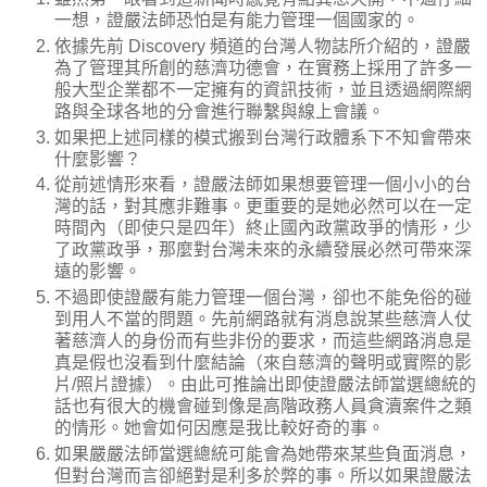
一想，證嚴法師恐怕是有能力管理一個國家的。
依據先前 Discovery 頻道的台灣人物誌所介紹的，證嚴
為了管理其所創的慈濟功德會，在實務上採用了許多一
般大型企業都不一定擁有的資訊技術，並且透過網際網
路與全球各地的分會進行聯繫與線上會議。
如果把上述同樣的模式搬到台灣行政體系下不知會帶來
什麼影響？
從前述情形來看，證嚴法師如果想要管理一個小小的台
灣的話，對其應非難事。更重要的是她必然可以在一定
時間內（即使只是四年）終止國內政黨政爭的情形，少
了政黨政爭，那麼對台灣未來的永續發展必然可帶來深
遠的影響。
不過即使證嚴有能力管理一個台灣，卻也不能免俗的碰
到用人不當的問題。先前網路就有消息說某些慈濟人仗
著慈濟人的身份而有些非份的要求，而這些網路消息是
真是假也沒看到什麼結論（來自慈濟的聲明或實際的影
片/照片證據）。由此可推論出即使證嚴法師當選總統的
話也有很大的機會碰到像是高階政務人員貪瀆案件之類
的情形。她會如何因應是我比較好奇的事。
如果嚴嚴法師當選總統可能會為她帶來某些負面消息，
但對台灣而言卻絕對是利多於弊的事。所以如果證嚴法