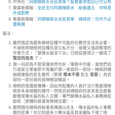
中央社：
阿卿嫂薪水全民買單？藍營要求追回已付公帑
東森新聞報：
全民支付阿卿嫂薪水 綠委護主 中時意
外成箭靶
東森新聞報：
阿卿嫂薪水全民買單 總統府：勿作不必
要解讀
看法：
雖然我認為罷免總統這種不可能的任務完全沒有必要，
不過依照總統府這種先是公私不分、接著又強詞奪理的
作業方式，『要陳水扁滾下台』已經從選項之一變成了
堅定的信念
了。
我一向認為不管是陳幸妤也好，陳致中也罷，當他們自
行成家立業後即不再屬於第一家庭的一部份。總統府硬
拗趙建銘的民生寓所（那裡
根本不是
民生
官邸
）為官
邸的一部份真的是睜眼說瞎話。
總統府是國家機構，因此所配屬的人員於法只需處理總
統府本身相關的運作。然而目前總統府的某某長怎麼看
都像是陳水扁的私人公關，專門替陳水扁私人事務擦屁
股呢（更糟的是還常擦錯位置）。
敢問現任總統府秘書長陳唐山先生，陳水扁的私人事務
關你屁事？你又知道多少陳水扁及其家屬私下做了啥