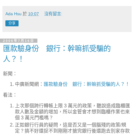
Ada Hsu
於
10:07
沒有留言:
分享
2006年7月16日
匯款驗身份 銀行：幹嘛抓受騙的
人？！
新聞：
中廣新聞網：
匯款驗身份 銀行：幹嘛抓受騙的人？！
看法：
上次那個跨行轉帳上限 3 萬元的政策，聽說造成臨櫃匯
款人數及金額的增加，所以金管會才想到臨櫃作業也來
個 3 萬元門檻嗎？
正如銀行行員的疑問，這是否又是一個腦殘的政策/規
定？搞不好還捉不到剛剛才搶完銀行後還跑去別家存款