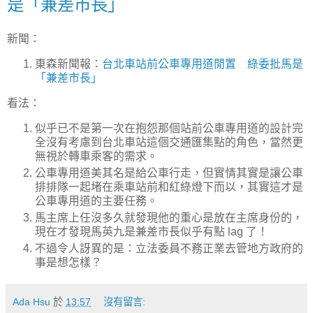
是「兼差市長」
新聞：
東森新聞報：
台北車站前公車專用道閒置 綠委批馬是
「兼差市長」
看法：
似乎已不是第一次在抱怨那個站前公車專用道的設計完
全沒有考慮到台北車站這個交通匯集點的角色，當然更
無視於轉車乘客的需求。
公車專用道美其名是給公車行走，但實情其實是讓公車
排排隊一起堵在乘車站前和紅綠燈下而以，其實這才是
公車專用道的主要任務。
馬主席上任沒多久就發現他的重心是放在主席身份的，
現在才發現馬英九是兼差市長似乎有點 lag 了！
不過令人訝異的是：立法委員不務正業去管地方政府的
事是想怎樣？
Ada Hsu
於
13:57
沒有留言: