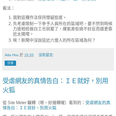
看法：
我對這種作法保持懷疑態度。
先考慮限制一下參予人員所在的區域吧，要不然到時候
力道相抵做白工也就罷了，運氣差些搞不好反而還更靠
近太陽哩。
唉！新聞中沒說這近六億人的所在區域為何？
Ada Hsu
於
15:33
沒有留言:
分享
受虐網友的真情告白：ＩＥ就好，別用
火狐
從 Site Meter 輾轉（嗯，好幾轉喔）看到的：
受虐網友的真
情告白：ＩＥ就好，別用火狐