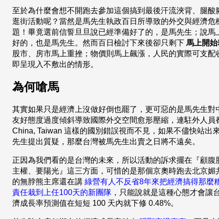
至於為什麼會想不開跑去參加這個搞到最後汗流浹背、腿酸
逛街活動呢？當然是馬先生執政百日所導致的外交與經濟危
題！畢竟選前信誓旦旦說已經準備好了的，是馬先生；說馬
好的，也是馬先生。然而百日檢討下來後卻只剩下
馬上開始
股市、房市馬上重挫；物價則馬上飆漲，人民的實際可支配
即呈現入不敷出的情形。
為何嗆馬
其實如果只是經濟上沒做好倒也罷了，更可惡的是馬先生對
友好態度過度傾斜導致國際外交空間愈形壓縮，連駐外人員
China, Taiwan 這樣的國別錯誤視而不見，如果不儘快站出
先生提出質疑，那麼台灣被馬先生出賣之日將不遠矣。
正因為我們看的是台灣的未來，所以活動的訴求擺在『顧腹
主權、要陽光』這三方面，可惜的是那個京奧時跑去北京媚
的無脖熊主席還在講
綠營有人不反省8年來把經濟搞得那麼
責任栽到上任100天的新團隊
，只能說就是這種心態才會讓
濟成長率預測值在短短 100 天內就下修 0.48%。