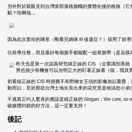
另外對於親眼見到台灣派部落格旗幟的實體化後的格旗（它
動？哇啊哉....
因為此次逛街的陣形（剛看完媽咪 III 後遺症？）採用了
任前導任務，而且最好每個旗手都能配一組掌旗帶（是這樣叫
昨天也是第一次認真研究綠正妹的 CIS （企業識別系統
男也很少有機會可以光明正大的盯著正妹看（咳，我其實、真
初看綠正妹的 CIS 時很難不和野柳女王頭的影像加以重疊
動而以，至於那從台灣土地生長出來的花究竟是啥請恕小弟
不過真正叫人驚喜的應該是綠正妹的 Slogan：We care, so
破媒體封鎖的好方法，這一定要支持！
後記