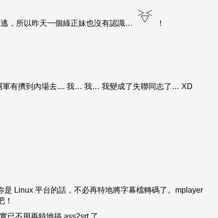
而逃，所以昨天一個綠正妹也沒有認識…
！
有擠到內場去.... 我… 我… 我變成了失聯同志了… XD
果你是 Linux 平台的話，不必再特地將字幕檔轉碼了。mplayer
吧！
其實已不用再特地搞 ass2srt 了。