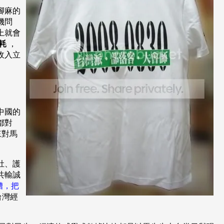
腳麻的
機問
上就會
耗
，
收入立
中國的
都對
來對馬
肚、護
共輸誠
糟，把
台灣經