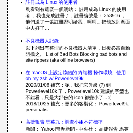
註冊成為 Linux 的使用者
剛看到有這麼一個網站： 註用成為 Linux 的使用
者 ，我也完成註冊了，註冊編號是： 353916 ，
他們送了一張註冊證明給我，呵呵... 把他放到頁面
中去好了…
不良機器人記錄
以下列出有整理的不良機器人清單，日後必當自動
阻擋之。 List of Bad Bots Blocking bad bots and
site rippers (aka offline browsers)
在 macOS 上設定炫酷的 終端機 操作環境 - 使用
oh-my-zsh w/ Powerlevel9k
2020/01/06 補充：呃，我把它升級 (?) 到
Powerlevel10k 了，Powerlevel10k 建議的字型也
不錯看，只是大部份的 icon 都變小了... :(
2018/10/25 補充：更多的客製化： Powerlevel9k:
personalis...
高捷報告 馬英九：調查小組不符標準
新聞： Yahoo!奇摩新聞 - 中央社： 高捷報告 馬英