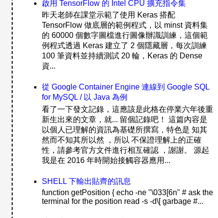
啟用 TensorFlow 的 Intel CPU 擴充指令集
昨天老師在課堂示範了使用 Keras 搭配
TensorFlow 做底層的範例程式，以 minst 資料集
的 60000 個數字圖檔進行圖像辦識訓練，這個範
例程式透過 Keras 建立了 2 個隱藏層，每次訓練
100 筆資料並持續測試 20 輪，Keras 的 Dense
資...
從 Google Container Engine 連線到 Google SQL
for MySQL / 以 Java 為例
看了一下發文記錄，這應該是此格在停業六年後重
新生出來的文章，就... 留個記錄吧！ 這篇內容是
以個人已理解的資訊為基礎所撰寫，特色是 知其
然而不知其所以然 ，所以 不保證理解上的正確
性，請參考官方文件進行相互確認 ，謝謝。 源起
我是在 2016 年時開始接觸容器應用...
SHELL 下輸出貼齊的訊息
function getPosition { echo -ne "\033[6n" # ask the
terminal for the position read -s -d\[ garbage #...