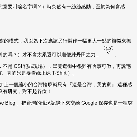
究竟要叫啥名字啊？）時突然有一絲絲感動，至於為何會感
前導旗的模式，我以為下次應該另行製作一幅更大一點的旗幟來擔
的嗎？）才不會太累還可以順便練丹田之力....
。
，不是 CSI 犯罪現場），畢竟逛街中很難有啥事可做，再說宅
的只是要看綠正妹 T-Shirt ）。
，加上一個縮小的台灣輪廓就只有『這是台灣，我的家』 這種感
沒有研究，對不起各位！
 we Blog 。把台灣的現況記錄下來交給 Google 保存也是一種突