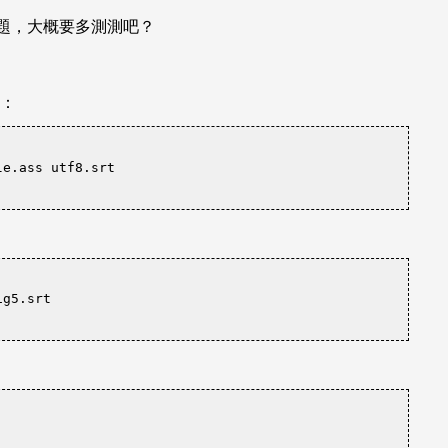
問題，大概要多測測吧？
檔：
le.ass utf8.srt
ig5.srt