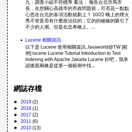
九：調查小組不符標準 看法： 報告台北市馬市
長，在您關心高雄市的市政問題前，可否花一點點
心思在台北的各項活動規劃上？ 10/22 晚上的煙火
秀不管是否有什麼政治目的，它的的確確的吸引了
不少的人潮。但是在忠孝橋上、...
Lucene 相關資訊
以下是 Lucene 使用相關資訊 Javaworld@TW [範
例] lucene Lucene Tutorial Introduction to Text
Indexing with Apache Jakarta Lucene 好吧，我承
認後面兩條是從第一個範例中找...
網誌存檔
►
2019
(2)
►
2018
(1)
►
2017
(2)
►
2011
(6)
►
2010
(13)