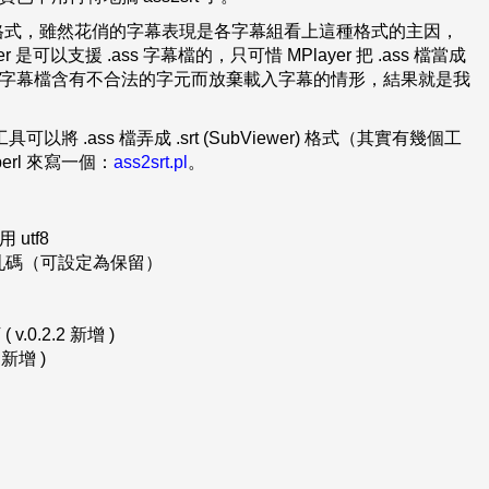
a (.ass) 格式，雖然花俏的字幕表現是各字幕組看上這種格式的主因，
r 是可以支援 .ass 字幕檔的，只可惜 MPlayer 把 .ass 檔當成
會認定該字幕檔含有不合法的字元而放棄載入字幕的情形，結果就是我
 .ass 檔弄成 .srt (SubViewer) 格式（其實有幾個工
erl 來寫一個：
ass2srt.pl
。
utf8
出現亂碼（可設定為保留）
.2.2 新增 )
新增 )