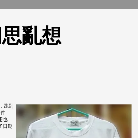
的胡思亂想
令，跑到
乙件，
想也
了日期