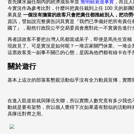
首先陳水扁任期內的經濟成長率並
無明顯衰退事實
，而且人
今實況作為參考比對，什麼叫把責任栽到上任 100 天的
果真是
一個沒有擔當的政客只會把責任都推給別人，把功勞
資訊，譬如說完整廣告詞其實是『我們已準備好把所有責任
國了』，顯然行政院公平交易委員會應對此一不實廣告進行
再者請政客不要把台灣人民都當成呆子，即便是馬先生宣稱
現政見了。可是實況是如何呢？一堆店家關門休業、一堆企
這票政客竟一副事不關己的心態，是因為他們都有綠卡在手
關於遊行
基本上這次的部落客懇親活動似乎沒有全力動員宣傳，實際
在進入凱道前就與隊伍失聯，所以實際人數究竟有多少我也
動就是要有架勢，所以個人覺得下次如果還有類似的活動時
具隊伍對齊之用。