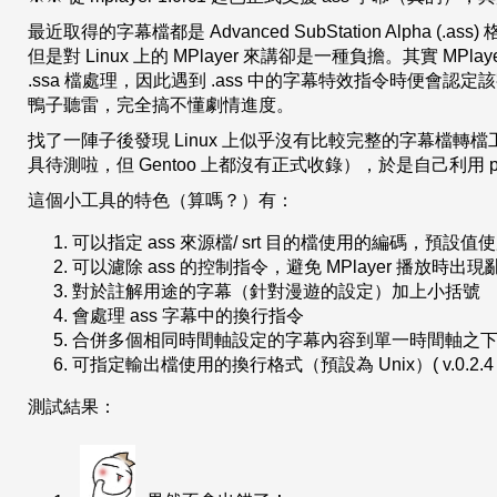
最近取得的字幕檔都是 Advanced SubStation Alph
但是對 Linux 上的 MPlayer 來講卻是一種負擔。其實 MPlaye
.ssa 檔處理，因此遇到 .ass 中的字幕特效指令時便
鴨子聽雷，完全搞不懂劇情進度。
找了一陣子後發現 Linux 上似乎沒有比較完整的字幕檔轉檔工具可以將
具待測啦，但 Gentoo 上都沒有正式收錄），於是自己利用 p
這個小工具的特色（算嗎？）有：
可以指定 ass 來源檔/ srt 目的檔使用的編碼，預設值使用 
可以濾除 ass 的控制指令，避免 MPlayer 播放時
對於註解用途的字幕（針對漫遊的設定）加上小括號
會處理 ass 字幕中的換行指令
合併多個相同時間軸設定的字幕內容到單一時間軸之下 ( v.0
可指定輸出檔使用的換行格式（預設為 Unix）( v.0.2.4 
測試結果：