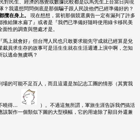
民對民生、經濟的感覺或數據比較都是以馬先生上台當日與現
新團隊？我還想問問倒底是那個騙子跟人民說他們已經準備好的？
都攬在身上。
現在想想，當初那個競選廣告一定有漏列了許多
都推給陳水扁了』或者是『我們已準備好隨時使用綠卡移民美
全面性的調查與懲處才是。
『馬上就會好』但台灣人民也只敢要求能先守成就已經算是兌
業裁員求生存的故事可是活生生就在生活週遭上演中啊，怎知
所以逃命無虞嗎？
到場的可能不足百人，而且這還是加記志工團的情形（其實我
不曉得…
）。不過這無所謂，軍旅生涯告訴我們搞活
應該製作一個類似下圖的大型橫幅，它的用途除了顯目外還兼