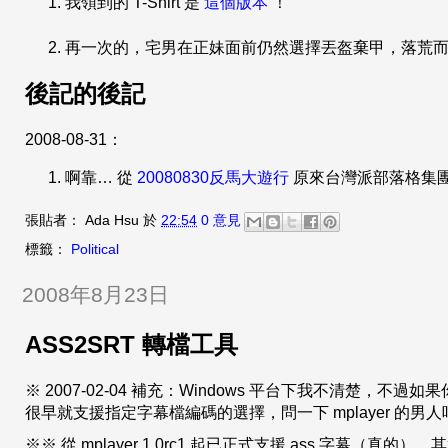
我領到的 T-Shirt 是
這個版本
！
再一次的，宅男在正妹面前仍然選擇丟盔棄甲，落荒
後記的後記
2008-08-31：
啊靠… 從
20080830反馬大遊行
原來台灣派部落格集團軍
張貼者：
Ada Hsu
於
22:54
0 意見
標籤：
Political
2008年8月23日
ASS2SRT 轉檔工具
※ 2007-02-04 補充：Windows 平台下我不清楚，不過如
很早就支援指定字幕檔編碼的選擇，問一下 mplayer 的男人
※※ 從 mplayer 1.0rc1 起已正式支援 ass 字幕（真的），