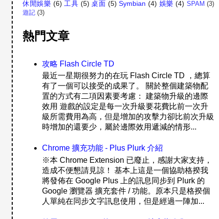
休閒娛樂
(6)
工具
(5)
桌面
(5)
Symbian
(4)
娛樂
(4)
SPAM
(3)
遊記
(3)
熱門文章
攻略 Flash Circle TD
最近一星期很努力的在玩 Flash Circle TD ，總算
有了一個可以接受的成果了。 關於整個建築物配
置的方式有二項因素要考慮： 建築物升級的邊際
效用 遊戲的設定是每一次升級要花費比前一次升
級所需費用為高，但是增加的攻擊力卻比前次升級
時增加的還要少，屬於邊際效用遞減的情形...
Chrome 擴充功能 - Plus Plurk 介紹
※本 Chrome Extension 已廢止，感謝大家支持，
造成不便懇請見諒！ 基本上這是一個協助格揆我
將發佈在 Google Plus 上的訊息同步到 Plurk 的
Google 瀏覽器 擴充套件 / 功能。原本只是格揆個
人單純在同步文字訊息使用，但是經過一陣加...