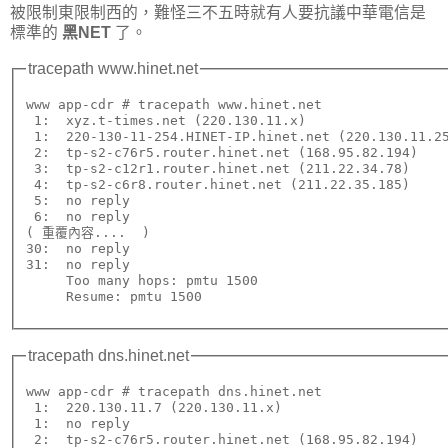
被限制東限制西的，難怪三不五時就有人要抗議中華電信是
標準的
黑NET
了。
tracepath www.hinet.net
www app-cdr # tracepath www.hinet.net

 1:  xyz.t-times.net (220.130.11.x)                  
 1:  220-130-11-254.HINET-IP.hinet.net (220.130.11.25
 2:  tp-s2-c76r5.router.hinet.net (168.95.82.194)    
 3:  tp-s2-c12r1.router.hinet.net (211.22.34.78)     
 4:  tp-s2-c6r8.router.hinet.net (211.22.35.185)     
 5:  no reply

 6:  no reply

( 重覆內容....  )

30:  no reply

31:  no reply

     Too many hops: pmtu 1500

tracepath dns.hinet.net
www app-cdr # tracepath dns.hinet.net

 1:  220.130.11.7 (220.130.11.x)                     
 1:  no reply

 2:  tp-s2-c76r5.router.hinet.net (168.95.82.194)    