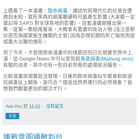
上週看了一本漫畫：
致命病毒
，講述的是現代化的社會在遭
遇到未知、致死率高的病毒襲擾時可能產生影響 (大家都一定
還記得 SARS 對全球各地的影響) 。這套漫畫剛推出第一
集，從第一集結尾看來，大概會有重要的政治人物 (沒注意那
伙是否為國家衛生機關的主管) 因為忽視初期的死亡報告而造
成重大災難的情形。
到了今天，才發現原來漫畫中的情節恐怕已在現實世界中上
演，從 Google News 中可以查到與
馬堡病毒(Marburg virus)
有關的消息，其中也有一些目前世衛的處理狀況報告。
比較漫畫與現實狀況發現，日後的致命病毒似乎都會和依波
拉病毒扯上關係，是巧合？還是自然界運行的必然現象？我
想我們都要更加的關注才行。
Ada Hsu
於
16:53
沒有留言:
分享
連戰意圖通敵判台