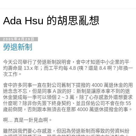
Ada Hsu 的胡思亂想
2005年4月29日
勞退新制
今天公司舉行了勞退新制說明會，會中才知道中小企業的平
均壽命是 13.x 年；而工平均每 4.8 (咦？還是 8.4 啊？)年換一
次工作。
會中許多同事一直在對公司舊制下提撥的 4000 萬退休金的用
途念念不忘，但是同事 A 說的好：新制是讓原本拿不到的退
休金變成每一季可以領個 2 ~ 3 萬，除了心存感激外還想要求
什麼呢？除非你先簽下終身契約、並且保佑公司不會在你 55
歲前倒閉，否則跟本無須去在意那 4000 萬退休提撥金的事。
啊… 真是一針見血啊。
雖然說我們要心存感激，但因為勞退新制而導致的勞資糾紛