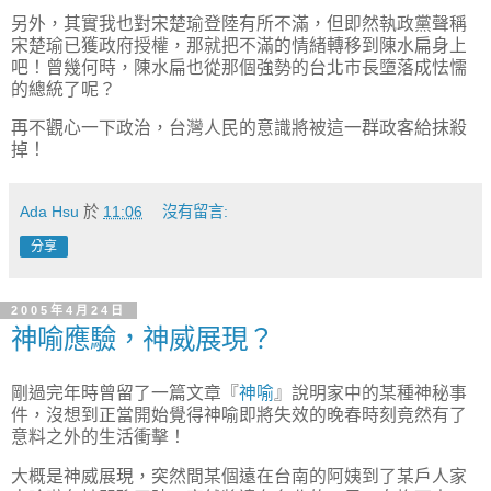
另外，其實我也對宋楚瑜登陸有所不滿，但即然執政黨聲稱
宋楚瑜已獲政府授權，那就把不滿的情緒轉移到陳水扁身上
吧！曾幾何時，陳水扁也從那個強勢的台北市長墮落成怯懦
的總統了呢？
再不觀心一下政治，台灣人民的意識將被這一群政客給抹殺
掉！
Ada Hsu
於
11:06
沒有留言:
分享
2005年4月24日
神喻應驗，神威展現？
剛過完年時曾留了一篇文章『
神喻
』說明家中的某種神秘事
件，沒想到正當開始覺得神喻即將失效的晚春時刻竟然有了
意料之外的生活衝擊！
大概是神威展現，突然間某個遠在台南的阿姨到了某戶人家