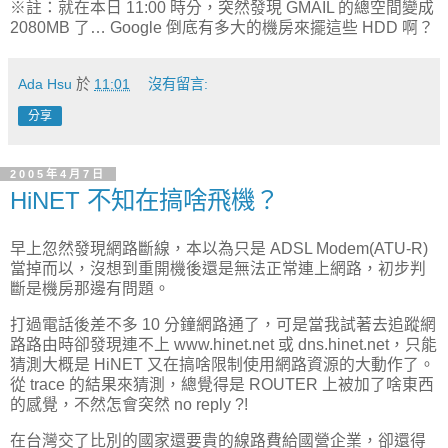
※註：就在本日 11:00 時分，突然發現 GMAIL 的總空間變成
2080MB 了… Google 倒底有多大的機房來擺這些 HDD 啊？
Ada Hsu
於
11:01
沒有留言:
分享
2005年4月7日
HiNET 不知在搞啥飛機？
早上忽然發現網路斷線，本以為只是 ADSL Modem(ATU-R)
當掉而以，沒想到重開機後還是無法正常連上網路，初步判
斷是機房那邊有問題。
打過電話後差不多 10 分鐘網路通了，可是當我試著去追蹤網
路路由時卻發現連不上 www.hinet.net 或 dns.hinet.net，只能
猜測大概是 HiNET 又在搞啥限制使用網路資源的大動作了。
從 trace 的結果來猜測，總覺得是 ROUTER 上被加了啥東西
的感覺，不然怎會突然 no reply ?!
在台灣交了比別的國家還要貴的線路費給國營企業，卻還得