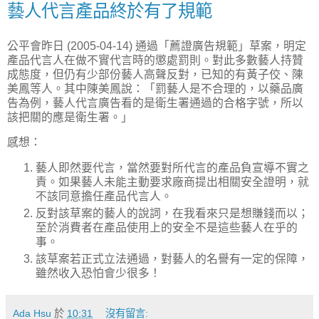
藝人代言產品終於有了規範
公平會昨日 (2005-04-14) 通過「薦證廣告規範」草案，明定
產品代言人在做不實代言時的懲處罰則。對此多數藝人持贊
成態度，但仍有少部份藝人高聲反對，已知的有黃子佼、陳
美鳳等人。其中陳美鳳說：「罰藝人是不合理的，以藥品廣
告為例，藝人代言廣告看的是衛生署通過的合格字號，所以
該把關的應是衛生署。」
感想：
藝人即然要代言，當然要對所代言的產品負宣導不實之
責。如果藝人未能主動要求廠商提出相關安全證明，就
不該同意擔任產品代言人。
反對該草案的藝人的說詞，在我看來只是想賺錢而以；
至於消費者在產品使用上的安全不是這些藝人在乎的
事。
該草案若正式立法通過，對藝人的名譽有一定的保障，
雖然收入恐怕會少很多！
Ada Hsu
於
10:31
沒有留言: