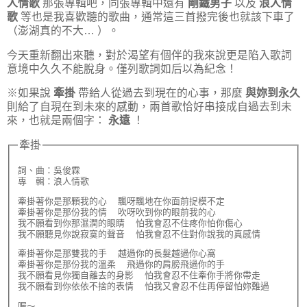
人情歌
那張專輯吧，同張專輯中還有
剛鐵男子
以及
浪人情
歌
等也是我喜歡聽的歌曲，通常這三首撥完後也就該下車了
（澎湖真的不大… ）。
今天重新翻出來聽，對於渴望有個伴的我來說更是陷入歌詞
意境中久久不能脫身。僅列歌詞如后以為紀念！
※如果說
牽掛
帶給人從過去到現在的心事，那麼
與妳到永久
則給了自現在到未來的感動，兩首歌恰好串接成自過去到未
來，也就是兩個字：
永遠
！
牽掛
詞、曲：吳俊霖

專　輯：浪人情歌
牽掛著你是那顆我的心  飄呀飄地在你面前捉模不定

牽掛著你是那份我的情  吹呀吹到你的眼前我的心

我不願看到你那濕潤的眼睛  怕我會忍不住疼你怕你傷心

我不願聽見你說寂寞的聲音  怕我會忍不住對你說我的真感情
牽掛著你是那雙我的手  越過你的長髮越過你心窩

牽掛著你是那份我的溫柔  飛過你的肩膀飛過你的手

我不願看見你獨自離去的身影  怕我會忍不住牽你手將你帶走

我不願看到你依依不捨的表情  怕我又會忍不住再停留怕妳難過
喔～