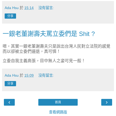
Ada Hsu
於
15:14
沒有留言:
分享
一銀老董謝壽夫罵立委們是 Shit ?
嗯，其實一銀老董謝壽夫只是說出台灣人民對立法院的感覺
而以卻被立委們逼退，真可憐！
立委自我主義高張，目中無人之姿可見一般！
Ada Hsu
於
15:09
沒有留言:
分享
‹
›
首頁
查看網路版