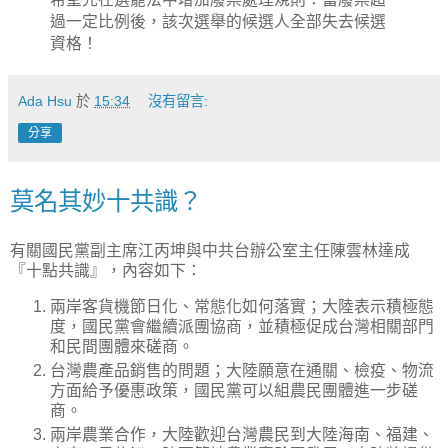
過一定比例後，該次選舉的候選人全部失去候選
資格！
Ada Hsu
於
15:34
沒有留言:
分享
莫名其妙十共識？
有關國民黨副主席江丙坤與中共台辦公室主任陳雲林達成
『十點共識』，內容如下：
兩岸客貨機節日化、常態化如何落實；大陸表示積極態
度，國民黨會繼續派團協商，並積極促成台灣相關部門
和民間團體來磋商。
台灣農產品銷售的問題；大陸願意在通關、檢疫、物流
方面給予優惠政策，國民黨可以組農民團體進一步磋
商。
兩岸農業合作，大陸歡迎台灣農民到大陸海南、福建、