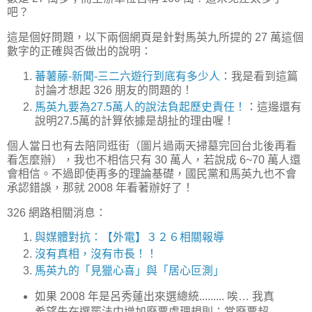
吧？
這是個好問題，以下兩個網頁是針對馬英九所提的 27 萬這個
數字的正確與否做出的說明：
蕃薯藤-新聞-三二六遊行到底有多少人
：我是看到這篇
討論才想起 326 朋友的問題的！
馬英九要為27.5萬人的說法負起歷史責任！
：這邊還有
說明27.5萬的計算依據是胡扯的理由喔！
個人當日也有去陪同逛街（圖片過兩天掃墓完回台北後再看
看怎麼辦），我也不相信只有 30 萬人，若說成 6~70 萬人還
會相信。不過即使再多的理論基礎，國民黨和馬英九也不會
承認錯誤，那就 2008 年看著辦好了！
326 網路相關消息：
與媒體對抗：【外電】３２６相關報導
沒有真相，沒有市長！！
馬英九的「見獵心喜」與「居心叵測」
如果 2008 年是呂秀蓮出來選總統......... 唉… 我真
希望先在選罷法中增加廢票處理規則：當廢票超