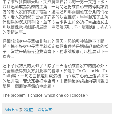
中哈啦鬼扯閒聊天時，突然將遠在台北的一男一女拖下水，
並且迅速成為話題的主角。一時間這份來自心靈的悸動讓雙
方的老人家們拿起了電話，迅速通知那兩個遠在台北的倒楣
鬼。老人家們似乎已做了許多的沙盤推演，早早擬定了主角
們相遇的模式與手段，並下令要求男主角必須打電話給女主
角以便像電視劇那樣展開一場浪漫(咦… ?)、燦爛(呃… @@!)
的愛情故事...
仔細想想家中長輩如此熱心的原因，恐怕與神喻脫不了關
係。搞不好家中長輩早就認定這個事件將是姻緣記事錄的楔
子，當然是威嚇脅迫雙管齊下，務求讓故事可以進展到下一
頁去...
這下子代誌真的大條了！除了三天兩頭來自家中的關心外，
完全無法得知女方對此事的看法，於是乎 To Call or Not To
Call (唉，一句名言被濫用成這樣… :p) 成了心頭上難以抉擇
的是非題；若決定要打電話時，則接通後的談話內容則變成
是另一個無從準備的申論題。
The problem is choice, which one do I choose ?
Ada Hsu
於
23:57
沒有留言: