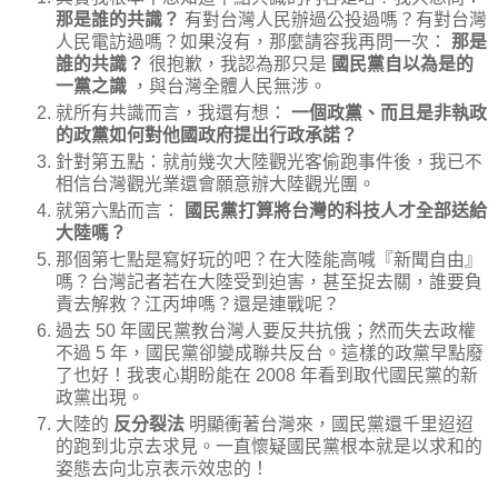
那是誰的共識？
有對台灣人民辦過公投過嗎？有對台灣
人民電訪過嗎？如果沒有，那麼請容我再問一次：
那是
誰的共識？
很抱歉，我認為那只是
國民黨自以為是的
一黨之識
，與台灣全體人民無涉。
就所有共識而言，我還有想：
一個政黨、而且是非執政
的政黨如何對他國政府提出行政承諾？
針對第五點：就前幾次大陸觀光客偷跑事件後，我已不
相信台灣觀光業還會願意辦大陸觀光團。
就第六點而言：
國民黨打算將台灣的科技人才全部送給
大陸嗎？
那個第七點是寫好玩的吧？在大陸能高喊『新聞自由』
嗎？台灣記者若在大陸受到迫害，甚至捉去關，誰要負
責去解救？江丙坤嗎？還是連戰呢？
過去 50 年國民黨教台灣人要反共抗俄；然而失去政權
不過 5 年，國民黨卻變成聯共反台。這樣的政黨早點廢
了也好！我衷心期盼能在 2008 年看到取代國民黨的新
政黨出現。
大陸的
反分裂法
明顯衝著台灣來，國民黨還千里迢迢
的跑到北京去求見。一直懷疑國民黨根本就是以求和的
姿態去向北京表示效忠的！