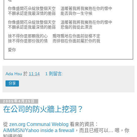
你像盛開花朵綻放整個天空  溫暖著我將我擁抱在你的懷中

不願承認是我最深情的脆弱  能否與你一生守候
你像盛開花朵綻放整個天空  溫暖著我將我擁抱在你的懷中

不願承認是我最深情的脆弱  悲傷的我從此漂流
捨不得你是那顆我的心  飄呀飄地在你面前捉模不定

捨不得你是那份我的情  而徘徊在你面前屬於你的我
Ada Hsu
於
11:14
1 則留言:
分享
2005年4月25日
在公司的防火牆上挖洞？
從
zen.org Communal Weblog
看來的資訊：
AIM/MSN/Yahoo inside a firewall
，而且已經可以… 嗯，你
知道的嘛...