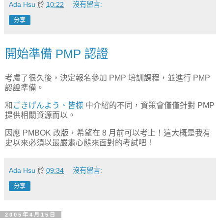
Ada Hsu
於
10:22
沒有留言:
分享
開始準備 PMP 認證
考慮了很久後，決定報名參加 PMP 培訓課程，並進行 PMP
認證準備。
和
ごきげんよう、皆様
中介紹的不同，資策會僅僅針對 PMP
提供相關資源而以。
因應 PMBOK 改版，希望在 8 月前可以考上！這大概是我有
史以來必須以最嚴肅心態來面對的考試吧！
Ada Hsu
於
09:34
沒有留言:
分享
2005年4月15日