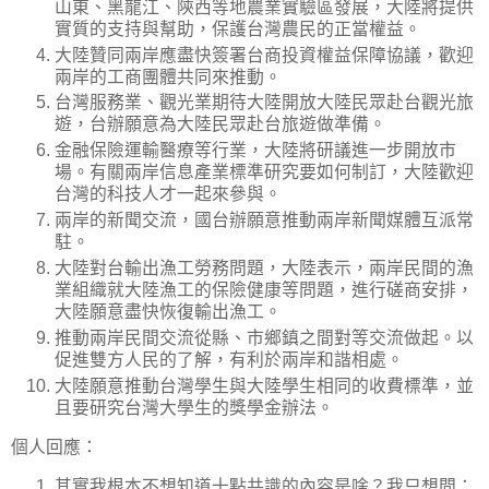
山東、黑龍江、陝西等地農業實驗區發展，大陸將提供
實質的支持與幫助，保護台灣農民的正當權益。
大陸贊同兩岸應盡快簽署台商投資權益保障協議，歡迎
兩岸的工商團體共同來推動。
台灣服務業、觀光業期待大陸開放大陸民眾赴台觀光旅
遊，台辦願意為大陸民眾赴台旅遊做準備。
金融保險運輸醫療等行業，大陸將研議進一步開放市
場。有關兩岸信息產業標準研究要如何制訂，大陸歡迎
台灣的科技人才一起來參與。
兩岸的新聞交流，國台辦願意推動兩岸新聞媒體互派常
駐。
大陸對台輸出漁工勞務問題，大陸表示，兩岸民間的漁
業組織就大陸漁工的保險健康等問題，進行磋商安排，
大陸願意盡快恢復輸出漁工。
推動兩岸民間交流從縣、市鄉鎮之間對等交流做起。以
促進雙方人民的了解，有利於兩岸和諧相處。
大陸願意推動台灣學生與大陸學生相同的收費標準，並
且要研究台灣大學生的獎學金辦法。
個人回應：
其實我根本不想知道十點共識的內容是啥？我只想問：