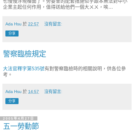
也慢慢浮現檯面了。勞委會的配套措施似乎跟本無法對中小
企業主起任何作用，值得送給他們一個大ㄨㄨ，唉…
Ada Hsu
於
22:57
沒有留言:
分享
警察臨檢規定
大法官釋字第535號
有對警察臨檢時的相關說明，供各位參
考。
Ada Hsu
於
14:57
沒有留言:
分享
2005年4月27日
五一勞動節