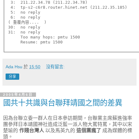
 3:  211.22.34.78 (211.22.34.78)                     
 4:  tp-s2-c6r8.router.hinet.net (211.22.35.185)     
 5:  no reply

 6:  no reply

( 重覆內容....  )

30:  no reply

31:  no reply

     Too many hops: pmtu 1500

Ada Hsu
於
15:50
沒有留言:
分享
2005年4月6日
國共十共識與台聯拜靖國之間的差異
因為台聯立委一群人在日本參訪期間，台聯黨主席蘇進強率
團參拜日本靖國神社造成泛藍一派人物大罵特罵，其中以宋
楚瑜的
作賤台灣人
以及馬英九的
這個黨瘋了
成為媒體的標
頭。