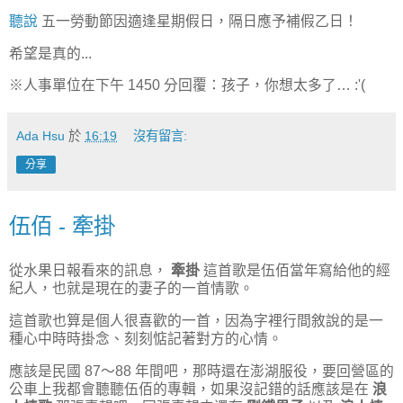
聽說
五一勞動節因適逢星期假日，隔日應予補假乙日！
希望是真的...
※人事單位在下午 1450 分回覆：孩子，你想太多了… :'(
Ada Hsu
於
16:19
沒有留言:
分享
伍佰 - 牽掛
從水果日報看來的訊息，
牽掛
這首歌是伍佰當年寫給他的經
紀人，也就是現在的妻子的一首情歌。
這首歌也算是個人很喜歡的一首，因為字裡行間敘說的是一
種心中時時掛念、刻刻惦記著對方的心情。
應該是民國 87～88 年間吧，那時還在澎湖服役，要回營區的
公車上我都會聽聽伍佰的專輯，如果沒記錯的話應該是在
浪