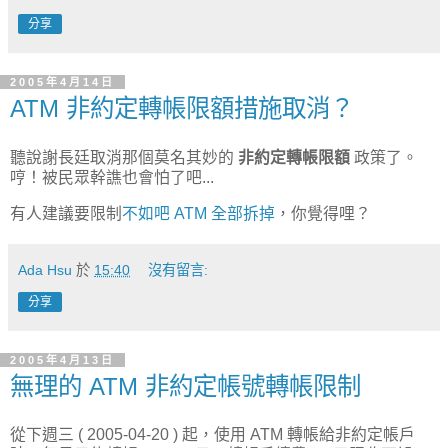
分享
2005年4月14日
ATM 非約定轉帳限額措施取消？
聽說謝長廷取消那個莫名其妙的
非約定轉帳限額
政策了。
哼！被民眾幹譙也會怕了吧...
有人建議要限制
不如吧 ATM 全部拆掉
，你覺得哩？
Ada Hsu
於
15:40
沒有留言:
分享
2005年4月13日
無理的 ATM 非約定帳號轉帳限制
從下週三 ( 2005-04-20 ) 起，使用 ATM 轉帳給非約定帳戶