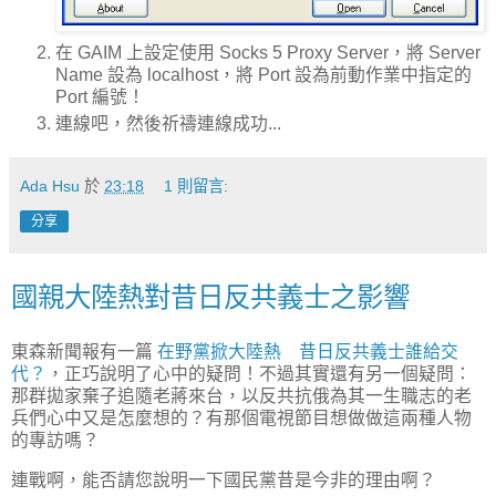
在 GAIM 上設定使用 Socks 5 Proxy Server，將 Server
Name 設為 localhost，將 Port 設為前動作業中指定的
Port 編號！
連線吧，然後祈禱連線成功...
Ada Hsu
於
23:18
1 則留言:
分享
國親大陸熱對昔日反共義士之影響
東森新聞報有一篇
在野黨掀大陸熱 昔日反共義士誰給交
代？
，正巧說明了心中的疑問！不過其實還有另一個疑問：
那群拋家棄子追隨老蔣來台，以反共抗俄為其一生職志的老
兵們心中又是怎麼想的？有那個電視節目想做做這兩種人物
的專訪嗎？
連戰啊，能否請您說明一下國民黨昔是今非的理由啊？