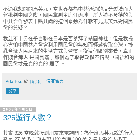
不過我想問問馬英九，當世界都為中共通過的反分裂法而大
聲批判中國之際，國民黨副主席江丙坤一群人迫不及待的與
中共合作發表十點共識的這個舉動為什就不見馬英九對國民
黨的質疑？
我並不十分在乎台聯在日本是否參拜了靖國神社，但是我擔
心害怕中國共產黨會利用國民黨的無知而輕鬆奪取台灣，擾
亂台灣人民原本的生活方式與習慣。從這個區別來看，真正
作賤台灣人
是國民黨；那個為了取得政權不惜與中國祈和的
國民黨才是真的真的
瘋了
。
Ada Hsu
於
16:15
沒有留言:
分享
2005年4月1日
326遊行人數？
其實 326 當晚就接到朋友來電詢問：為什麼馬英九說遊行人
數是 27 萬多；而主辦單位自稱 100 萬？這未免差太多了