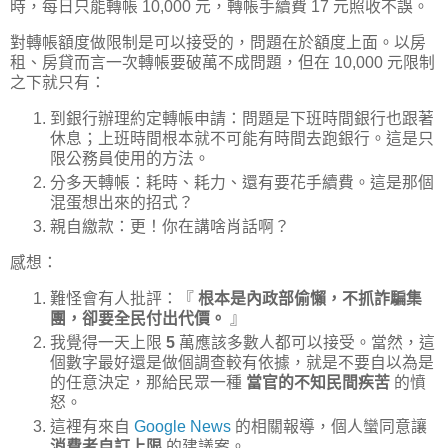
時，每日只能轉帳 10,000 元，轉帳手續費 17 元照收不誤。
對轉帳額度做限制是可以接受的，問題在於額度上面。以房
租、房貸而言一次轉帳要破萬不成問題，但在 10,000 元限制
之下就只有：
到銀行辦理約定轉帳申請：問題是下班時間銀行也跟著
休息；上班時間根本就不可能有時間去跑銀行。這是只
限公務員使用的方法。
分多天轉帳：耗時、耗力、還有要花手續費。這是那個
混蛋想出來的招式？
親自繳款：更！你在講啥肖話啊？
感想：
難怪會有人批評：『
根本是內政部偷懶，不抓詐騙集
團，卻要全民付出代價。
』
我覺得一天上限
5
萬應該多數人都可以接受。當然，這
個數字最好還是做個調查較有依據，就是不要自以為是
的任意決定，那給民眾一種
當官的不知民間疾苦
的憤
怒。
這裡有來自
Google News
的相關報導，個人蠻同意讓
消費者自訂上限
的建議案。