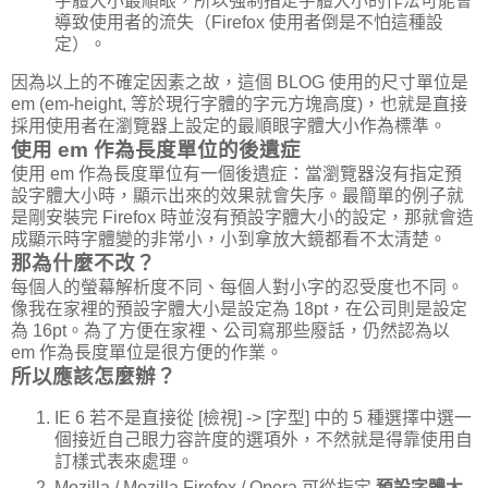
字體大小最順眼，所以強制指定字體大小的作法可能會
導致使用者的流失（Firefox 使用者倒是不怕這種設
定）。
因為以上的不確定因素之故，這個 BLOG 使用的尺寸單位是
em (em-height, 等於現行字體的字元方塊高度)，也就是直接
採用使用者在瀏覽器上設定的最順眼字體大小作為標準。
使用 em 作為長度單位的後遺症
使用 em 作為長度單位有一個後遺症：當瀏覽器沒有指定預
設字體大小時，顯示出來的效果就會失序。最簡單的例子就
是剛安裝完 Firefox 時並沒有預設字體大小的設定，那就會造
成顯示時字體變的非常小，小到拿放大鏡都看不太清楚。
那為什麼不改？
每個人的螢幕解析度不同、每個人對小字的忍受度也不同。
像我在家裡的預設字體大小是設定為 18pt，在公司則是設定
為 16pt。為了方便在家裡、公司寫那些廢話，仍然認為以
em 作為長度單位是很方便的作業。
所以應該怎麼辦？
IE 6 若不是直接從 [檢視] -> [字型] 中的 5 種選擇中選一
個接近自己眼力容許度的選項外，不然就是得靠使用自
訂樣式表來處理。
Mozilla / Mozilla Firefox / Opera 可從指定
預設字體大