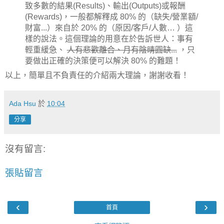
致多數的結果(Results)、輸出(Outputs)或報酬
(Rewards)，一般都解釋成 80% 的（缺失/營業額/
財富...）來自於 20% 的（原因/客戶/人數… ）這
樣的說法。這個理論的用意在於告訴世人：事有
輕重緩急、
人有悲歡離合、月有陰晴圓缺...
，只
要做出正確的決策便可以解決 80% 的難題！
以上，簡單且不負責任的介紹兩大理論，謝謝收看！
Ada Hsu
於
10:04
分享
沒有留言:
張貼留言
‹
›
首頁