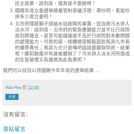
民主政黨，說到底，還真是不要臉啊！
國親年底立委選舉總量管制爭議浮現：再吵吧，看能吵
掉多少席立委吧！
北市府隱匿獅子頭抽水站故障的事實，逕自將污水排入
淡水河：說到底，北市府的緊急應變能力並不比行政院
高到那邊去，甚至可能還遠遠不及於行政院對多數問題
的處理能力。可悲的是，媒體總是輕鬆面對馬英九市長
的連帶責任；馬英九也只會嘴吧說說要嚴辦到底，結果
呢？娜莉颱風中有誰被嚴辦了？污水排入淡水河所造成
的生態破壞又有誰將為此負責呢？
我們可以拭目以待國親今年年底的選舉結果…
Ada Hsu
於
12:30
分享
沒有留言:
張貼留言