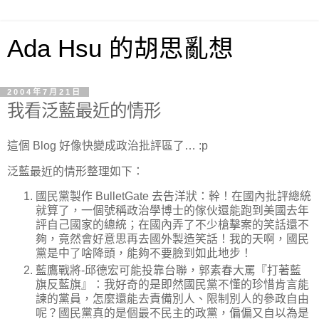
Ada Hsu 的胡思亂想
2004年7月21日
我看泛藍最近的情形
這個 Blog 好像快變成政治批評區了… :p
泛藍最近的情形整理如下：
國民黨製作 BulletGate 去告洋狀：幹！在國內批評總統
就算了，一個號稱政治學博士的傢伙還能跑到美國去年
評自己國家的總統；在國內弄了不少槍擊案的笑話還不
夠，竟然會好意思再去國外製造笑話！我的天啊，國民
黨是中了啥降頭，能夠不要臉到如此地步！
藍鷹戰將-邱德宏可能投靠台聯，郭素春大罵『打著藍
旗反藍旗』：我好奇的是即然國民黨不懂的珍惜肯言能
諫的黨員，怎麼還能去責備別人、限制別人的參政自由
呢？國民黨真的是個最不民主的政黨，偏偏又自以為是