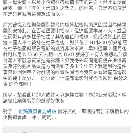
鵝、母企鵝、以及小企鵝在各種情形下的告白，但此舉反而
給我一種『子非魚，焉知魚之樂？』的困惑。只是不知道是
不是只有我有這種想法而以。
前文曾提到在樂聲戲院觀片的感覺超後悔的原因是因為樂聲
戲院安排此片在百老匯廳中播映，但這個廳本身不大，並且
在兩側有許多柱子擋住了其後座位的視線，造成視覺上的困
擾。個人不幸被排在柱子之後，對於花了 NT$200 卻只能窩
在柱子後面斜眼看電影的感覺非常不爽，早知道等 2 個月後
就可以用 NT$60 元去租一片 DVD 就好了。有人會怨為什麼
台灣人不願意買票進電影院？但我得先反問電影院在提供觀
眾良好的觀片品質這方面做到了多少？什麼？我遇到的這件
事只是個個案？對戲院的經營階層而言我只是看過這部電影
中的幾十萬分之一的少數；但這部電影對我而言卻是
百分之
百
的全部啊！
所以，想看此片的人或許可以選擇在獅子林的新光戲院，應
該會比樂聲戲院的感覺好很多！
對了，
企鵝寶貝官方網站
蠻好笑的，那個持著告示牌發抖的
企鵝還會說：冷… 呵呵…