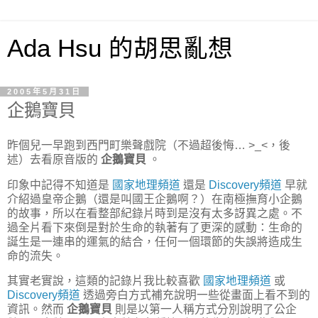
Ada Hsu 的胡思亂想
2005年5月31日
企鵝寶貝
昨個兒一早跑到西門町樂聲戲院（不過超後悔… >_<，後
述）去看原音版的
企鵝寶貝
。
印象中記得不知道是
國家地理頻道
還是
Discovery頻道
早就
介紹過皇帝企鵝（還是叫國王企鵝啊？）在南極撫育小企鵝
的故事，所以在看整部紀錄片時到是沒有太多訝異之處。不
過全片看下來倒是對於生命的執著有了更深的感動：生命的
誕生是一連串的運氣的結合，任何一個環節的失誤將造成生
命的流失。
其實老實說，這類的記錄片我比較喜歡
國家地理頻道
或
Discovery頻道
透過旁白方式補充說明一些從畫面上看不到的
資訊。然而
企鵝寶貝
則是以第一人稱方式分別說明了公企