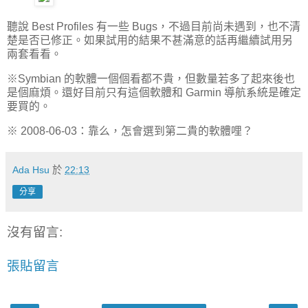
聽說 Best Profiles 有一些 Bugs，不過目前尚未遇到，也不清
楚是否已修正。如果試用的結果不甚滿意的話再繼續試用另
兩套看看。
※Symbian 的軟體一個個看都不貴，但數量若多了起來後也
是個麻煩。還好目前只有這個軟體和 Garmin 導航系統是確定
要買的。
※ 2008-06-03：靠么，怎會選到第二貴的軟體哩？
Ada Hsu
於
22:13
分享
沒有留言:
張貼留言