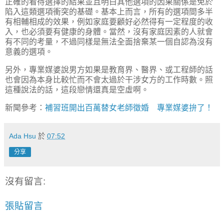
正確的看待選擇的結果並且明白其他選項的因果關係是免於
陷入這類選項衝突的基礎。基本上而言，所有的選項間多半
有相輔相成的效果，例如家庭要顧好必然得有一定程度的收
入，也必須要有健康的身體。當然，沒有家庭因素的人就會
有不同的考量，不過同樣是無法全面捨棄某一個自認為沒有
意義的選項。
另外，專業媒婆說男方如果是教育界、醫界、或工程師的話
也會因為本身比較忙而不會太過於干涉女方的工作時數。照
這種說法的話，這段戀情還真是空虛啊。
新聞參考：
補習班開出百萬替女老師徵婚 專業媒婆拚了！
Ada Hsu
於
07:52
分享
沒有留言:
張貼留言