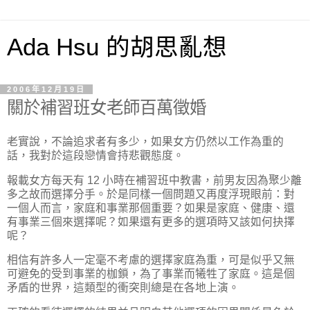
Ada Hsu 的胡思亂想
2006年12月19日
關於補習班女老師百萬徵婚
老實說，不論追求者有多少，如果女方仍然以工作為重的
話，我對於這段戀情會持悲觀態度。
報載女方每天有 12 小時在補習班中教書，前男友因為聚少離
多之故而選擇分手。於是同樣一個問題又再度浮現眼前：對
一個人而言，家庭和事業那個重要？如果是家庭、健康、還
有事業三個來選擇呢？如果還有更多的選項時又該如何抉擇
呢？
相信有許多人一定毫不考慮的選擇家庭為重，可是似乎又無
可避免的受到事業的枷鎖，為了事業而犧牲了家庭。這是個
矛盾的世界，這類型的衝突則總是在各地上演。