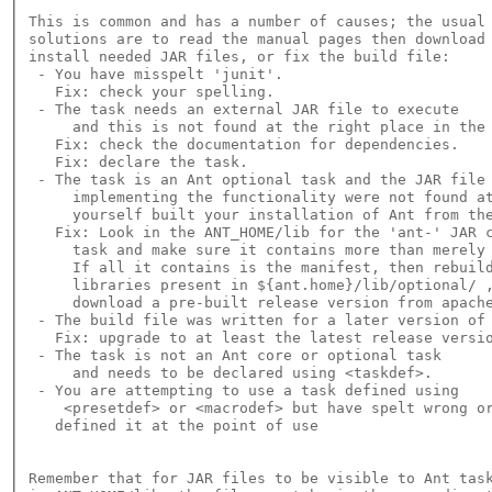
This is common and has a number of causes; the usual 
solutions are to read the manual pages then download 
install needed JAR files, or fix the build file: 

 - You have misspelt 'junit'.

   Fix: check your spelling.

 - The task needs an external JAR file to execute

     and this is not found at the right place in the 
   Fix: check the documentation for dependencies.

   Fix: declare the task.

 - The task is an Ant optional task and the JAR file 
     implementing the functionality were not found at
     yourself built your installation of Ant from the
   Fix: Look in the ANT_HOME/lib for the 'ant-' JAR c
     task and make sure it contains more than merely 
     If all it contains is the manifest, then rebuild
     libraries present in ${ant.home}/lib/optional/ ,
     download a pre-built release version from apache
 - The build file was written for a later version of 
   Fix: upgrade to at least the latest release versio
 - The task is not an Ant core or optional task 

     and needs to be declared using <taskdef>.

 - You are attempting to use a task defined using 

    <presetdef> or <macrodef> but have spelt wrong or
   defined it at the point of use
Remember that for JAR files to be visible to Ant task