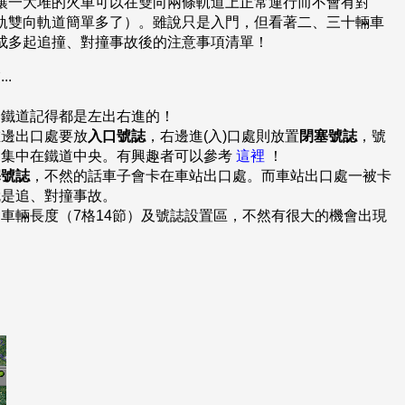
讓一大堆的火車可以在雙向兩條軌道上正常運行而不會有對
軌雙向軌道簡單多了）。雖說只是入門，但看著二、三十輛車
成多起追撞、對撞事故後的注意事項清單！
.
的鐵道記得都是左出右進的！
左邊出口處要放
入口號誌
，右邊進(入)口處則放置
閉塞號誌
，號
會集中在鐵道中央。有興趣者可以參考
這裡
！
塞號誌
，不然的話車子會卡在車站出口處。而車站出口處一被卡
就是追、對撞事故。
車輛長度（7格14節）及號誌設置區，不然有很大的機會出現