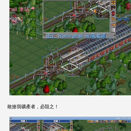
敢搶我礦產者，必阻之！