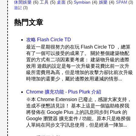
休閒娛樂
(6)
工具
(5)
桌面
(5)
Symbian
(4)
娛樂
(4)
SPAM
(3)
遊記
(3)
熱門文章
攻略 Flash Circle TD
最近一星期很努力的在玩 Flash Circle TD ，總算
有了一個可以接受的成果了。 關於整個建築物配
置的方式有二項因素要考慮： 建築物升級的邊際
效用 遊戲的設定是每一次升級要花費比前一次升
級所需費用為高，但是增加的攻擊力卻比前次升級
時增加的還要少，屬於邊際效用遞減的情形...
Chrome 擴充功能 - Plus Plurk 介紹
※本 Chrome Extension 已廢止，感謝大家支持，
造成不便懇請見諒！ 基本上這是一個協助格揆我
將發佈在 Google Plus 上的訊息同步到 Plurk 的
Google 瀏覽器 擴充套件 / 功能。原本只是格揆個
人單純在同步文字訊息使用，但是經過一陣加...