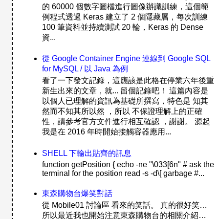
的 60000 個數字圖檔進行圖像辦識訓練，這個範
例程式透過 Keras 建立了 2 個隱藏層，每次訓練
100 筆資料並持續測試 20 輪，Keras 的 Dense
資...
從 Google Container Engine 連線到 Google SQL
for MySQL / 以 Java 為例
看了一下發文記錄，這應該是此格在停業六年後重
新生出來的文章，就... 留個記錄吧！ 這篇內容是
以個人已理解的資訊為基礎所撰寫，特色是 知其
然而不知其所以然 ，所以 不保證理解上的正確
性，請參考官方文件進行相互確認 ，謝謝。 源起
我是在 2016 年時開始接觸容器應用...
SHELL 下輸出貼齊的訊息
function getPosition { echo -ne "\033[6n" # ask the
terminal for the position read -s -d\[ garbage #...
東森購物台爆笑對話
從 Mobile01 討論區 看來的笑話。 真的很好笑…
所以最近我也開始注意東森購物台的相關介紹…