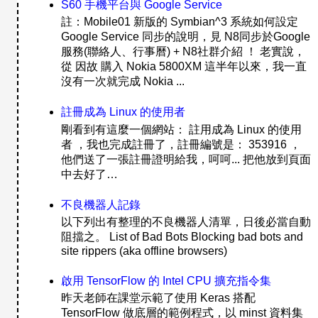
S60 手機平台與 Google Service
註：Mobile01 新版的 Symbian^3 系統如何設定
Google Service 同步的說明，見 N8同步於Google
服務(聯絡人、行事曆) + N8社群介紹 ！ 老實說，
從 因故 購入 Nokia 5800XM 這半年以來，我一直
沒有一次就完成 Nokia ...
註冊成為 Linux 的使用者
剛看到有這麼一個網站： 註用成為 Linux 的使用
者 ，我也完成註冊了，註冊編號是： 353916 ，
他們送了一張註冊證明給我，呵呵... 把他放到頁面
中去好了…
不良機器人記錄
以下列出有整理的不良機器人清單，日後必當自動
阻擋之。 List of Bad Bots Blocking bad bots and
site rippers (aka offline browsers)
啟用 TensorFlow 的 Intel CPU 擴充指令集
昨天老師在課堂示範了使用 Keras 搭配
TensorFlow 做底層的範例程式，以 minst 資料集