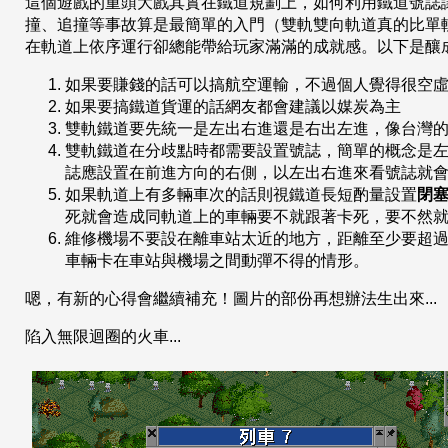
這個遊戲的重頭大戲其實在鐵道規劃上，如何利用鐵道號誌
撞、追撞等事故算是最簡單的入門（雙軌雙向軌道真的比單
在軌道上依序運行卻總能帶給玩家滿滿的成就感。以下是釀
如果要賺錢的話可以搞航空運輸，不過個人覺得很空虛..
如果要搞鐵道貨運的話網友都會建議以媒炭為主
雙軌鐵道要先統一是左出右進還是右出左進，像台灣
雙軌鐵道在分歧點時都需要設置號誌，簡單的概念是
誌應設置在前進方向的右側，以左出右進來看號誌就
如果軌道上有多輛車次的話則視鐵道長短酌量設置
閉
死就會造成同軌道上的車輛要不就跟著卡死，要不然
維修機場不要設在離車站太近的地方，距離至少要超過
車輛卡在車站與機場之間動彈不得的情形。
嗯，有新的心得會繼續補充！圖片的部份再想辦法生出來...
陷入無限迴圈的火車...