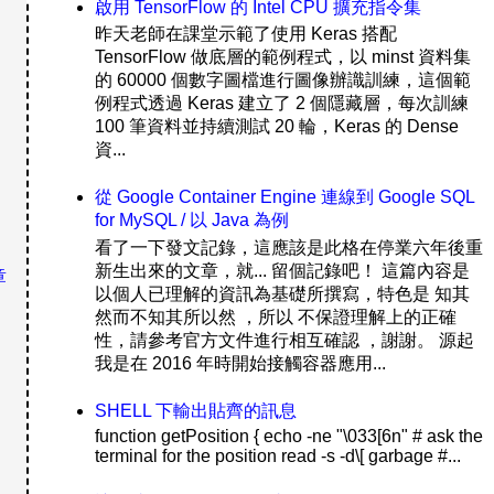
啟用 TensorFlow 的 Intel CPU 擴充指令集
昨天老師在課堂示範了使用 Keras 搭配
TensorFlow 做底層的範例程式，以 minst 資料集
的 60000 個數字圖檔進行圖像辦識訓練，這個範
例程式透過 Keras 建立了 2 個隱藏層，每次訓練
100 筆資料並持續測試 20 輪，Keras 的 Dense
資...
從 Google Container Engine 連線到 Google SQL
for MySQL / 以 Java 為例
看了一下發文記錄，這應該是此格在停業六年後重
新生出來的文章，就... 留個記錄吧！ 這篇內容是
章
以個人已理解的資訊為基礎所撰寫，特色是 知其
然而不知其所以然 ，所以 不保證理解上的正確
性，請參考官方文件進行相互確認 ，謝謝。 源起
我是在 2016 年時開始接觸容器應用...
SHELL 下輸出貼齊的訊息
function getPosition { echo -ne "\033[6n" # ask the
terminal for the position read -s -d\[ garbage #...