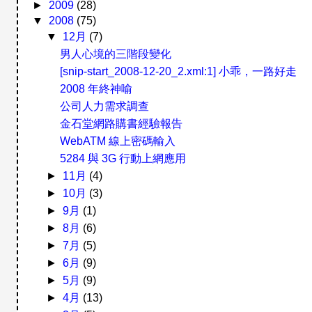
►
2009
(28)
▼
2008
(75)
▼
12月
(7)
男人心境的三階段變化
[snip-start_2008-12-20_2.xml:1] 小乖，一路好走
2008 年終神喻
公司人力需求調查
金石堂網路購書經驗報告
WebATM 線上密碼輸入
5284 與 3G 行動上網應用
►
11月
(4)
►
10月
(3)
►
9月
(1)
►
8月
(6)
►
7月
(5)
►
6月
(9)
►
5月
(9)
►
4月
(13)