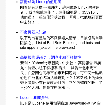
註冊成為 Linux 的使用者
剛看到有這麼一個網站： 註用成為 Linux 的使用
者 ，我也完成註冊了，註冊編號是： 353916 ，
他們送了一張註冊證明給我，呵呵... 把他放到頁面
中去好了…
不良機器人記錄
以下列出有整理的不良機器人清單，日後必當自動
阻擋之。 List of Bad Bots Blocking bad bots and
site rippers (aka offline browsers)
高捷報告 馬英九：調查小組不符標準
新聞： Yahoo!奇摩新聞 - 中央社： 高捷報告 馬英
九：調查小組不符標準 看法： 報告台北市馬市
長，在您關心高雄市的市政問題前，可否花一點點
心思在台北的各項活動規劃上？ 10/22 晚上的煙火
秀不管是否有什麼政治目的，它的的確確的吸引了
不少的人潮。但是在忠孝橋上、...
Lucene 相關資訊
以下是 Lucene 使用相關資訊 Javaworld@TW [範