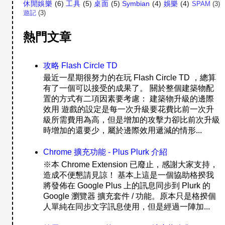
休閒娛樂
(6)
工具
(5)
桌面
(5)
Symbian
(4)
娛樂
(4)
SPAM
(3)
遊記
(3)
熱門文章
攻略 Flash Circle TD
最近一星期很努力的在玩 Flash Circle TD ，總算
有了一個可以接受的成果了。 關於整個建築物配
置的方式有二項因素要考慮： 建築物升級的邊際
效用 遊戲的設定是每一次升級要花費比前一次升
級所需費用為高，但是增加的攻擊力卻比前次升級
時增加的還要少，屬於邊際效用遞減的情形...
Chrome 擴充功能 - Plus Plurk 介紹
※本 Chrome Extension 已廢止，感謝大家支持，
造成不便懇請見諒！ 基本上這是一個協助格揆我
將發佈在 Google Plus 上的訊息同步到 Plurk 的
Google 瀏覽器 擴充套件 / 功能。原本只是格揆個
人單純在同步文字訊息使用，但是經過一陣加...