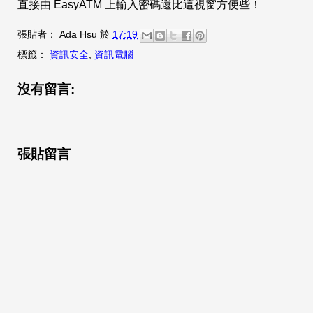
直接由 EasyATM 上輸入密碼還比這視窗方便些！
張貼者：
Ada Hsu
於
17:19
標籤：
資訊安全
,
資訊電腦
沒有留言:
張貼留言