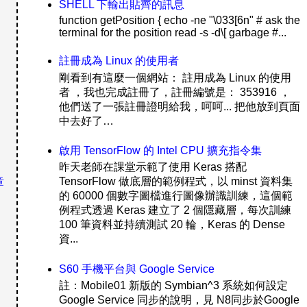
SHELL 下輸出貼齊的訊息
function getPosition { echo -ne "\033[6n" # ask the
terminal for the position read -s -d\[ garbage #...
註冊成為 Linux 的使用者
剛看到有這麼一個網站： 註用成為 Linux 的使用
者 ，我也完成註冊了，註冊編號是： 353916 ，
他們送了一張註冊證明給我，呵呵... 把他放到頁面
中去好了…
啟用 TensorFlow 的 Intel CPU 擴充指令集
昨天老師在課堂示範了使用 Keras 搭配
TensorFlow 做底層的範例程式，以 minst 資料集
章
的 60000 個數字圖檔進行圖像辦識訓練，這個範
例程式透過 Keras 建立了 2 個隱藏層，每次訓練
100 筆資料並持續測試 20 輪，Keras 的 Dense
資...
S60 手機平台與 Google Service
註：Mobile01 新版的 Symbian^3 系統如何設定
Google Service 同步的說明，見 N8同步於Google