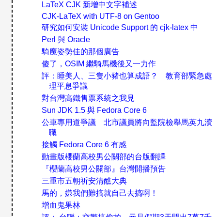
LaTeX CJK 新增中文字補述
CJK-LaTeX with UTF-8 on Gentoo
研究如何安裝 Unicode Support 的 cjk-latex 中
Perl 與 Oracle
騎魔姿勢佳的那個廣告
傻了，OSIM 繼騎馬機後又一力作
評：睡美人、三隻小豬也算成語？ 教育部緊急處
理平息爭議
對台灣高鐵售票系統之我見
Sun JDK 1.5 與 Fedora Core 6
公車專用道爭議 北市議員將向監院檢舉馬英九瀆
職
接觸 Fedora Core 6 有感
動畫版櫻蘭高校男公關部的台版翻譯
『櫻蘭高校男公關部』台灣開播預告
三重市五朝祈安清醮大典
馬的，嫌我們難搞就自己去搞啊！
增血鬼果林