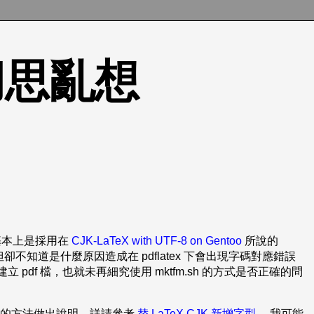
的胡思亂想
序基本上是採用在
CJK-LaTeX with UTF-8 on Gentoo
所說的
，但卻不知道是什麼原因造成在 pdflatex 下會出現字碼對應錯誤
來建立 pdf 檔，也就未再細究使用 mktfm.sh 的方式是否正確的問
安裝字型的方法做出說明，詳請參考
替 LaTeX CJK 新增字型
。我可能