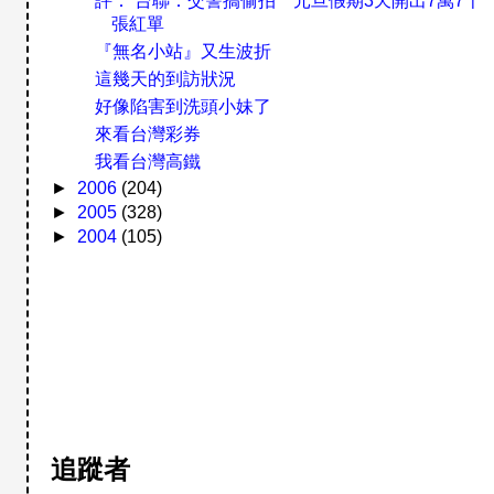
評： 台聯：交警搞偷拍 元旦假期3天開出7萬7千
張紅單
『無名小站』又生波折
這幾天的到訪狀況
好像陷害到洗頭小妹了
來看台灣彩券
我看台灣高鐵
►
2006
(204)
►
2005
(328)
►
2004
(105)
追蹤者