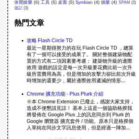
休閒娛樂
(6)
工具
(5)
桌面
(5)
Symbian
(4)
娛樂
(4)
SPAM
(3)
遊記
(3)
熱門文章
攻略 Flash Circle TD
最近一星期很努力的在玩 Flash Circle TD ，總算
有了一個可以接受的成果了。 關於整個建築物配
置的方式有二項因素要考慮： 建築物升級的邊際
效用 遊戲的設定是每一次升級要花費比前一次升
級所需費用為高，但是增加的攻擊力卻比前次升級
時增加的還要少，屬於邊際效用遞減的情形...
Chrome 擴充功能 - Plus Plurk 介紹
※本 Chrome Extension 已廢止，感謝大家支持，
造成不便懇請見諒！ 基本上這是一個協助格揆我
將發佈在 Google Plus 上的訊息同步到 Plurk 的
Google 瀏覽器 擴充套件 / 功能。原本只是格揆個
人單純在同步文字訊息使用，但是經過一陣加...