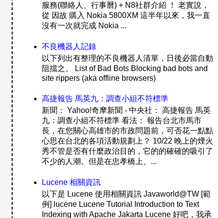
服務(聯絡人、行事曆) + N8社群介紹 ！ 老實說，
從 因故 購入 Nokia 5800XM 這半年以來，我一直
沒有一次就完成 Nokia ...
不良機器人記錄
以下列出有整理的不良機器人清單，日後必當自動
阻擋之。 List of Bad Bots Blocking bad bots and
site rippers (aka offline browsers)
高捷報告 馬英九：調查小組不符標準
新聞： Yahoo!奇摩新聞 - 中央社： 高捷報告 馬英
九：調查小組不符標準 看法： 報告台北市馬市
長，在您關心高雄市的市政問題前，可否花一點點
心思在台北的各項活動規劃上？ 10/22 晚上的煙火
秀不管是否有什麼政治目的，它的的確確的吸引了
不少的人潮。但是在忠孝橋上、...
Lucene 相關資訊
以下是 Lucene 使用相關資訊 Javaworld@TW [範
例] lucene Lucene Tutorial Introduction to Text
Indexing with Apache Jakarta Lucene 好吧，我承